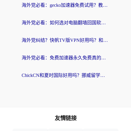
海外党必看：gecko加速器免费试用？教你选对回国加速器，无缝刷国内剧玩游戏
海外党必看：如何选对电脑翻墙回国软件，轻松解锁国内资源？
海外党纠结？快帆TV版VPN好用吗？和扇贝手游VPN对比哪个回国效果更好？
海外党必看：免费加速器永久免费真的存在吗？教你选对回国加速器无缝刷国内资源
ChickCN和夏时国际好用吗？挪威留学生亲测3款回国加速器，附穿梭和加速喵对比指南
友情链接