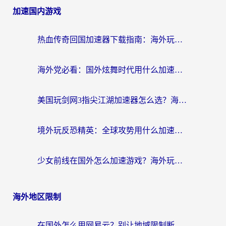
加速国内游戏
热血传奇回国加速器下载指南：海外玩家如何流畅砍怪不卡顿？
海外党必看：国外炫舞时代用什么加速器比较好？解决延迟卡顿的终极方案
美国玩剑网3指尖江湖加速器怎么选？海外党亲测避坑指南
境外玩反恐精英：全球攻势用什么加速器？2026海外玩家亲测实用指南
少女前线在国外怎么加速游戏？海外玩家必看的国服游戏畅玩指南
海外地区限制
在国外怎么用网易云？别让地域限制断了你的中文歌单——附听书社交定位解决方案