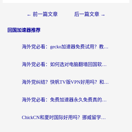
←
前一篇文章
后一篇文章
→
回国加速器推荐
海外党必看：gecko加速器免费试用？教你选对回国加速器，无缝刷国内剧玩游戏
海外党必看：如何选对电脑翻墙回国软件，轻松解锁国内资源？
海外党纠结？快帆TV版VPN好用吗？和扇贝手游VPN对比哪个回国效果更好？
海外党必看：免费加速器永久免费真的存在吗？教你选对回国加速器无缝刷国内资源
ChickCN和夏时国际好用吗？挪威留学生亲测3款回国加速器，附穿梭和加速喵对比指南