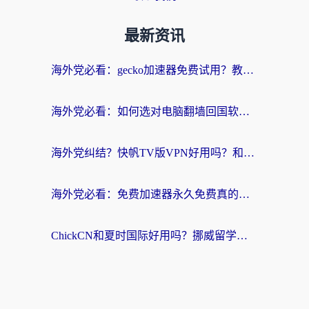
最新资讯
海外党必看：gecko加速器免费试用？教你选对回国加速器，无缝刷国内剧玩游戏
海外党必看：如何选对电脑翻墙回国软件，轻松解锁国内资源？
海外党纠结？快帆TV版VPN好用吗？和扇贝手游VPN对比哪个回国效果更好？
海外党必看：免费加速器永久免费真的存在吗？教你选对回国加速器无缝刷国内资源
ChickCN和夏时国际好用吗？挪威留学生亲测3款回国加速器，附穿梭和加速喵对比指南