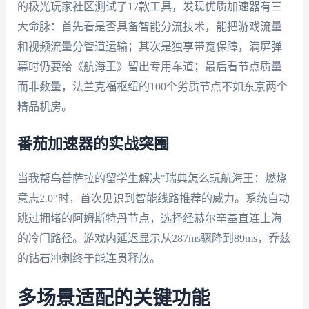
的极光玩家社区测试了17款工具，发现优质加速器有三
大命脉：首先看是否具备智能分流技术，能把游戏流量
和视频流量分管道运输；其次是独享带宽保障，满屏弹
幕时仍要给《航海王》留出专用车道；最后看节点质量
而非数量，法兰克福枢纽的100个劣质节点不如东京两个
精品机房。
番茄加速器的实战突围
当我帮乌普萨拉的留学生解决"瑞典怎么玩航海王：燃烧
意志2.0"时，首次见识到智能线路推荐的威力。系统自动
跳过拥堵的阿姆斯特丹节点，选择经赫尔辛基直连上海
的冷门路径。游戏内延迟显示从287ms骤降到89ms，乔兹
的钻石冲刺终于能连贯释放。
多场景适配的关键功能