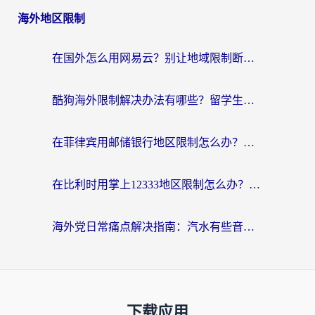
海外地区限制
在国外怎么用网易云？别让地域限制断了你的中文歌单——附听书社交定位解决方案
酷狗海外限制解决办法有哪些？留学生亲测有效的回国加速指南
在菲律宾用邮储银行地区限制怎么办？海外华人必看的回国加速解决方案
在比利时用掌上12333地区限制怎么办？海外华人亲测有效的回国加速方案
海外党日常痛点解决指南：汽水有些音乐在国外无法播放怎么办？
下载应用