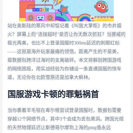
站在奥斯陆的寒风中却惦记着《叫我大掌柜》的市井烟
火？屏幕上的"连接超时"是否让你无数次抓狂？当挪威的
极光再美，也比不上登录国服时300ms延迟的刺眼红标
——这就是海外玩家最痛的领悟。距离产生的不是美，
是数据包跨洋过海时的支离破碎。本文将解剖跨国游戏
的网络困局，用实战经验为你铺设一条直通国服的快车
道，无论你在北欧雪原还是加拿大枫林。
国服游戏卡顿的罪魁祸首
当你裹着羊毛毯在卑尔根尝试登录国服时，数据包需要
穿越12个网络节点，其中3个会成为丢包黑洞。跨国光缆
的天然物理延迟让斯德哥尔摩到上海的ping值永远