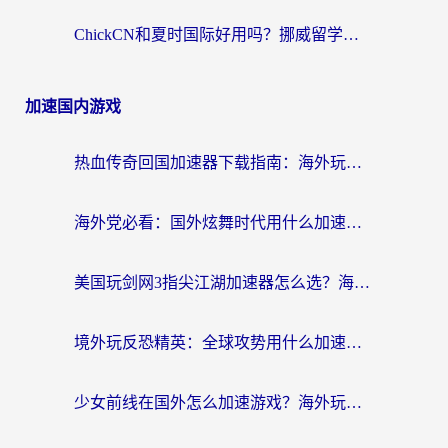
ChickCN和夏时国际好用吗？挪威留学生亲测3款回国加速器，附穿梭和加速喵对比指南
加速国内游戏
热血传奇回国加速器下载指南：海外玩家如何流畅砍怪不卡顿？
海外党必看：国外炫舞时代用什么加速器比较好？解决延迟卡顿的终极方案
美国玩剑网3指尖江湖加速器怎么选？海外党亲测避坑指南
境外玩反恐精英：全球攻势用什么加速器？2026海外玩家亲测实用指南
少女前线在国外怎么加速游戏？海外玩家必看的国服游戏畅玩指南