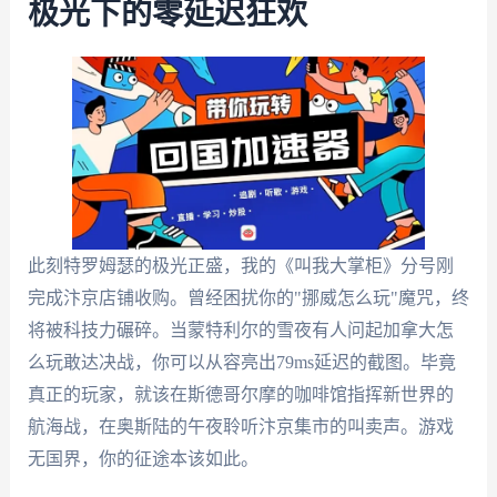
极光下的零延迟狂欢
此刻特罗姆瑟的极光正盛，我的《叫我大掌柜》分号刚
完成汴京店铺收购。曾经困扰你的"挪威怎么玩"魔咒，终
将被科技力碾碎。当蒙特利尔的雪夜有人问起加拿大怎
么玩敢达决战，你可以从容亮出79ms延迟的截图。毕竟
真正的玩家，就该在斯德哥尔摩的咖啡馆指挥新世界的
航海战，在奥斯陆的午夜聆听汴京集市的叫卖声。游戏
无国界，你的征途本该如此。