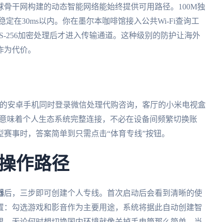
骨干网构建的动态智能网络能始终提供可用路径。100M独
定在30ms以内。你在墨尔本咖啡馆接入公共Wi-Fi查询工
S-256加密处理后才进入传输通道。这种级别的防护让海外
作为代价。
，她的安卓手机同时登录微信处理代购咨询，客厅的小米电视盒
发意味着个人生态系统完整连接，不必在设备间频繁切换账
赛事时，答案简单到只需点击“体育专线”按钮。
操作路径
器
后，三步即可创建个人专线。首次启动后会看到清晰的使
置：勾选游戏和影音作为主要用途，系统将据此自动创建智
里，无论何时想切换国内环境就像关掉手电筒那么简单。当