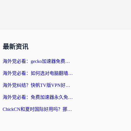
最新资讯
海外党必看：gecko加速器免费试用？教你选对回国加速器，无缝刷国内剧玩游戏
海外党必看：如何选对电脑翻墙回国软件，轻松解锁国内资源？
海外党纠结？快帆TV版VPN好用吗？和扇贝手游VPN对比哪个回国效果更好？
海外党必看：免费加速器永久免费真的存在吗？教你选对回国加速器无缝刷国内资源
ChickCN和夏时国际好用吗？挪威留学生亲测3款回国加速器，附穿梭和加速喵对比指南