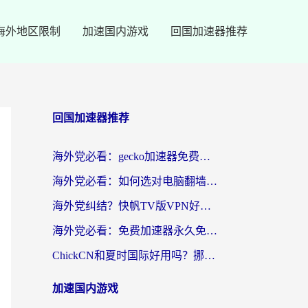
海外地区限制
加速国内游戏
回国加速器推荐
回国加速器推荐
海外党必看：gecko加速器免费试用？教你选对回国加速器，无缝刷国内剧玩游戏
海外党必看：如何选对电脑翻墙回国软件，轻松解锁国内资源？
海外党纠结？快帆TV版VPN好用吗？和扇贝手游VPN对比哪个回国效果更好？
海外党必看：免费加速器永久免费真的存在吗？教你选对回国加速器无缝刷国内资源
ChickCN和夏时国际好用吗？挪威留学生亲测3款回国加速器，附穿梭和加速喵对比指南
加速国内游戏