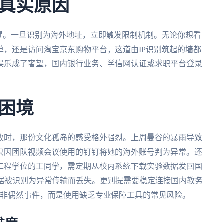
真实原因
置。一旦识别为海外地址，立即触发限制机制。无论你想看
，还是访问淘宝京东购物平台，这道由IP识别筑起的墙都
娱乐成了奢望，国内银行业务、学信网认证或求职平台登录
困境
败时，那份文化孤岛的感受格外强烈。上周曼谷的暴雨导致
只因团队视频会议使用的钉钉将她的海外账号判为异常。还
工程学位的王同学，需定期从校内系统下载实验数据发回国
数据被识别为异常传输而丢失。更别提需要稳定连接国内教务
并非偶然事件，而是使用缺乏专业保障工具的常见风险。