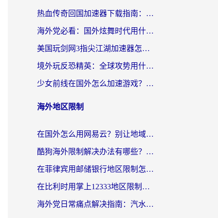
热血传奇回国加速器下载指南：海外玩家如何流畅砍怪不卡顿？
海外党必看：国外炫舞时代用什么加速器比较好？解决延迟卡顿的终极方案
美国玩剑网3指尖江湖加速器怎么选？海外党亲测避坑指南
境外玩反恐精英：全球攻势用什么加速器？2026海外玩家亲测实用指南
少女前线在国外怎么加速游戏？海外玩家必看的国服游戏畅玩指南
海外地区限制
在国外怎么用网易云？别让地域限制断了你的中文歌单——附听书社交定位解决方案
酷狗海外限制解决办法有哪些？留学生亲测有效的回国加速指南
在菲律宾用邮储银行地区限制怎么办？海外华人必看的回国加速解决方案
在比利时用掌上12333地区限制怎么办？海外华人亲测有效的回国加速方案
海外党日常痛点解决指南：汽水有些音乐在国外无法播放怎么办？