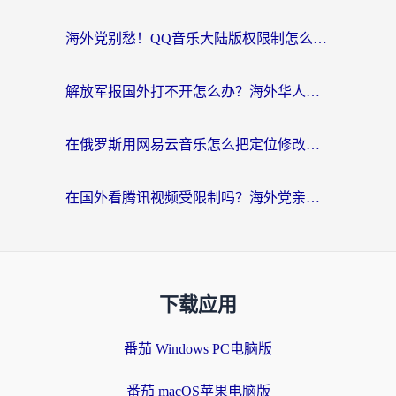
海外党别愁！QQ音乐大陆版权限制怎么破？附咪咕视频、B站地区限制解除全攻略
解放军报国外打不开怎么办？海外华人必备回国加速指南，看奥运拳击、听酷狗音乐全搞定
在俄罗斯用网易云音乐怎么把定位修改到中国国内？海外党听歌自由的钥匙找到了
在国外看腾讯视频受限制吗？海外党亲测有效的回国加速器选择指南
下载应用
番茄 Windows PC电脑版
番茄 macOS苹果电脑版