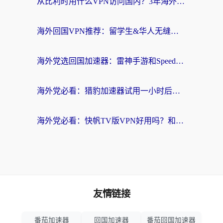
从比利时用什么VPN访问国内？3年海外党亲测有效的无缝回国上网指南
海外回国VPN推荐：留学生&华人无缝访问国内资源的实用指南
海外党选回国加速器：雷神手游和SpeedCN哪个好？附避坑指南
海外党必看：猎豹加速器试用一小时后，我终于找到无缝访问国内资源的正确姿势
海外党必看：快帆TV版VPN好用吗？和畅游VPN对比哪个回国效果更好？附实用选择指南
友情链接
番茄加速器
回国加速器
番茄回国加速器