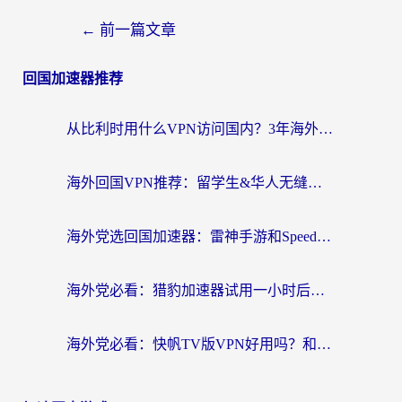
←
前一篇文章
回国加速器推荐
从比利时用什么VPN访问国内？3年海外党亲测有效的无缝回国上网指南
海外回国VPN推荐：留学生&华人无缝访问国内资源的实用指南
海外党选回国加速器：雷神手游和SpeedCN哪个好？附避坑指南
海外党必看：猎豹加速器试用一小时后，我终于找到无缝访问国内资源的正确姿势
海外党必看：快帆TV版VPN好用吗？和畅游VPN对比哪个回国效果更好？附实用选择指南