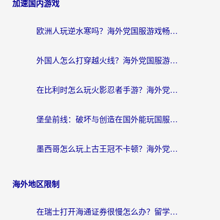
加速国内游戏
欧洲人玩逆水寒吗？海外党国服游戏畅玩终极指南（附低延迟秘籍）
外国人怎么打穿越火线？海外党国服游戏加速器终极攻略（附3大热门游戏解决方案）
在比利时怎么玩火影忍者手游？海外党亲测有效的国服游戏加速指南
堡垒前线：破坏与创造在国外能玩国服吗？海外玩家国服畅玩终极指南
墨西哥怎么玩上古王冠不卡顿？海外党国服游戏加速器选择全攻略
海外地区限制
在瑞士打开海通证券很慢怎么办？留学生&海外华人的回国加速全攻略