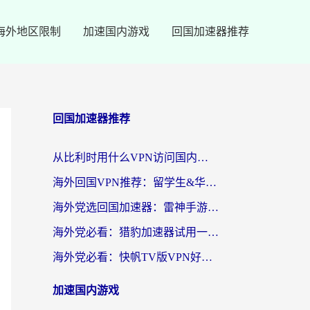
海外地区限制
加速国内游戏
回国加速器推荐
回国加速器推荐
从比利时用什么VPN访问国内？3年海外党亲测有效的无缝回国上网指南
海外回国VPN推荐：留学生&华人无缝访问国内资源的实用指南
海外党选回国加速器：雷神手游和SpeedCN哪个好？附避坑指南
海外党必看：猎豹加速器试用一小时后，我终于找到无缝访问国内资源的正确姿势
海外党必看：快帆TV版VPN好用吗？和畅游VPN对比哪个回国效果更好？附实用选择指南
加速国内游戏