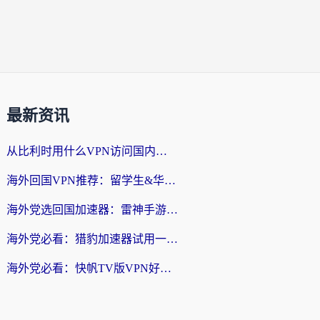
最新资讯
从比利时用什么VPN访问国内？3年海外党亲测有效的无缝回国上网指南
海外回国VPN推荐：留学生&华人无缝访问国内资源的实用指南
海外党选回国加速器：雷神手游和SpeedCN哪个好？附避坑指南
海外党必看：猎豹加速器试用一小时后，我终于找到无缝访问国内资源的正确姿势
海外党必看：快帆TV版VPN好用吗？和畅游VPN对比哪个回国效果更好？附实用选择指南