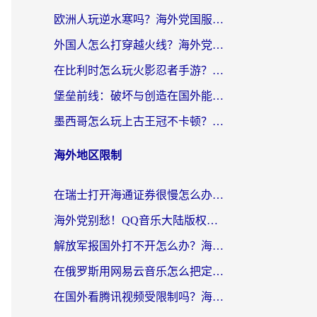
欧洲人玩逆水寒吗？海外党国服游戏畅玩终极指南（附低延迟秘籍）
外国人怎么打穿越火线？海外党国服游戏加速器终极攻略（附3大热门游戏解决方案）
在比利时怎么玩火影忍者手游？海外党亲测有效的国服游戏加速指南
堡垒前线：破坏与创造在国外能玩国服吗？海外玩家国服畅玩终极指南
墨西哥怎么玩上古王冠不卡顿？海外党国服游戏加速器选择全攻略
海外地区限制
在瑞士打开海通证券很慢怎么办？留学生&海外华人的回国加速全攻略
海外党别愁！QQ音乐大陆版权限制怎么破？附咪咕视频、B站地区限制解除全攻略
解放军报国外打不开怎么办？海外华人必备回国加速指南，看奥运拳击、听酷狗音乐全搞定
在俄罗斯用网易云音乐怎么把定位修改到中国国内？海外党听歌自由的钥匙找到了
在国外看腾讯视频受限制吗？海外党亲测有效的回国加速器选择指南