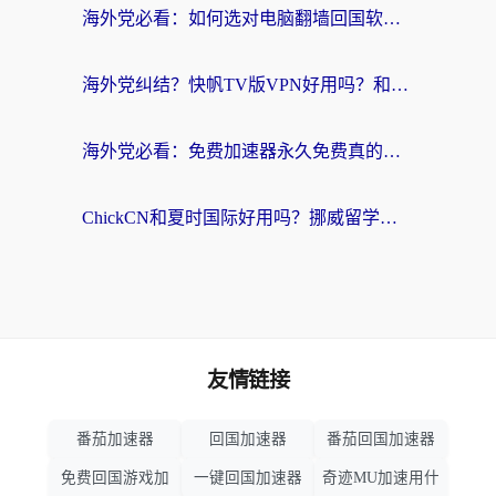
海外党必看：如何选对电脑翻墙回国软件，轻松解锁国内资源？
海外党纠结？快帆TV版VPN好用吗？和扇贝手游VPN对比哪个回国效果更好？
海外党必看：免费加速器永久免费真的存在吗？教你选对回国加速器无缝刷国内资源
ChickCN和夏时国际好用吗？挪威留学生亲测3款回国加速器，附穿梭和加速喵对比指南
友情链接
番茄加速器
回国加速器
番茄回国加速器
免费回国游戏加
一键回国加速器
奇迹MU加速用什