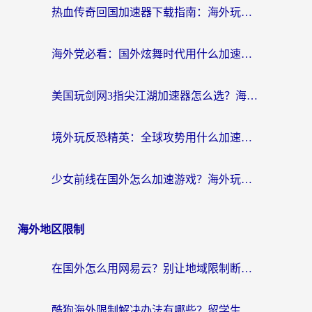
热血传奇回国加速器下载指南：海外玩家如何流畅砍怪不卡顿？
海外党必看：国外炫舞时代用什么加速器比较好？解决延迟卡顿的终极方案
美国玩剑网3指尖江湖加速器怎么选？海外党亲测避坑指南
境外玩反恐精英：全球攻势用什么加速器？2026海外玩家亲测实用指南
少女前线在国外怎么加速游戏？海外玩家必看的国服游戏畅玩指南
海外地区限制
在国外怎么用网易云？别让地域限制断了你的中文歌单——附听书社交定位解决方案
酷狗海外限制解决办法有哪些？留学生亲测有效的回国加速指南