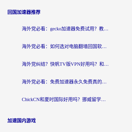
回国加速器推荐
海外党必看：gecko加速器免费试用？教你选对回国加速器，无缝刷国内剧玩游戏
海外党必看：如何选对电脑翻墙回国软件，轻松解锁国内资源？
海外党纠结？快帆TV版VPN好用吗？和扇贝手游VPN对比哪个回国效果更好？
海外党必看：免费加速器永久免费真的存在吗？教你选对回国加速器无缝刷国内资源
ChickCN和夏时国际好用吗？挪威留学生亲测3款回国加速器，附穿梭和加速喵对比指南
加速国内游戏