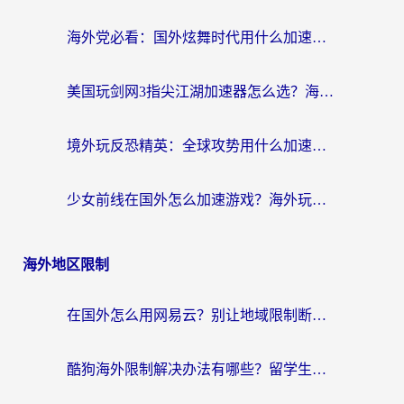
海外党必看：国外炫舞时代用什么加速器比较好？解决延迟卡顿的终极方案
美国玩剑网3指尖江湖加速器怎么选？海外党亲测避坑指南
境外玩反恐精英：全球攻势用什么加速器？2026海外玩家亲测实用指南
少女前线在国外怎么加速游戏？海外玩家必看的国服游戏畅玩指南
海外地区限制
在国外怎么用网易云？别让地域限制断了你的中文歌单——附听书社交定位解决方案
酷狗海外限制解决办法有哪些？留学生亲测有效的回国加速指南