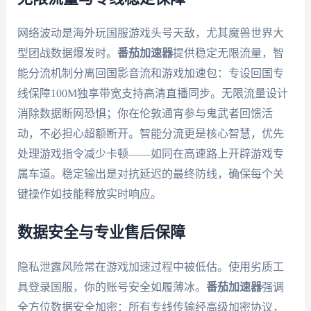
网络波动是海外玩国服游戏头号天敌，尤其魔兽世界大
型团战数据爆发时。
番茄加速器
提供稳定无限流量，智
能分流机制分离回国影音流和游戏加速包：专设回国专
线保障100M独享带宽支持高清直播同步。无限流量设计
消除数据断网恐惧；你在伦敦通宵参与鬼武者回馈活
动，不必担心超额断开。智能分流更是核心智慧，优先
处理游戏指令减少卡顿——如同在高速路上开辟游戏专
属车道。稳定输出是对抗延迟的最终防线，确保每个关
键操作如技能释放实时响应。
数据安全与专业售后保障
隐私泄露风险常在游戏加速过程中被低估。使用劣质工
具登录国服，你的账号安全如履薄冰。
番茄加速器
强调
全方位数据安全加密：所有专线传输经高级加密协议，