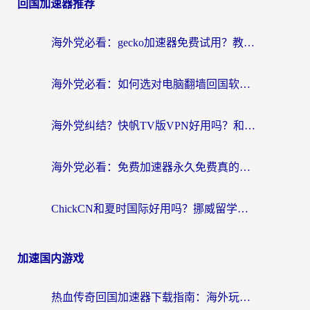
回国加速器推荐
海外党必看：gecko加速器免费试用？教你选对回国加速器，无缝刷国内剧玩游戏
海外党必看：如何选对电脑翻墙回国软件，轻松解锁国内资源？
海外党纠结？快帆TV版VPN好用吗？和扇贝手游VPN对比哪个回国效果更好？
海外党必看：免费加速器永久免费真的存在吗？教你选对回国加速器无缝刷国内资源
ChickCN和夏时国际好用吗？挪威留学生亲测3款回国加速器，附穿梭和加速喵对比指南
加速国内游戏
热血传奇回国加速器下载指南：海外玩家如何流畅砍怪不卡顿？