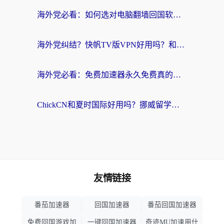
海外党必看：如何选对电脑翻墙回国软件，轻松解锁国内资源？
海外党纠结？快帆TV版VPN好用吗？和扇贝手游VPN对比哪个回国效果更好？
海外党必看：免费加速器永久免费真的存在吗？教你选对回国加速器无缝刷国内资源
ChickCN和夏时国际好用吗？挪威留学生亲测3款回国加速器，附穿梭和加速喵对比指南
友情链接
番茄加速器
回国加速器
番茄回国加速器
免费回国游戏加
一键回国加速器
奇迹MU加速用什