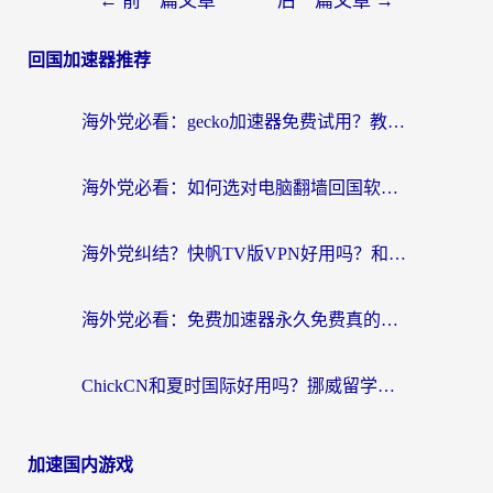
←
前一篇文章
后一篇文章
→
回国加速器推荐
海外党必看：gecko加速器免费试用？教你选对回国加速器，无缝刷国内剧玩游戏
海外党必看：如何选对电脑翻墙回国软件，轻松解锁国内资源？
海外党纠结？快帆TV版VPN好用吗？和扇贝手游VPN对比哪个回国效果更好？
海外党必看：免费加速器永久免费真的存在吗？教你选对回国加速器无缝刷国内资源
ChickCN和夏时国际好用吗？挪威留学生亲测3款回国加速器，附穿梭和加速喵对比指南
加速国内游戏