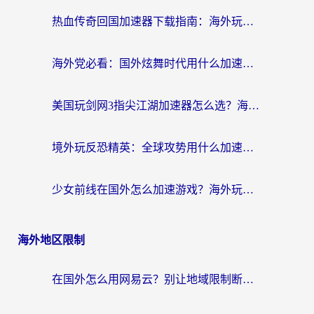
热血传奇回国加速器下载指南：海外玩家如何流畅砍怪不卡顿？
海外党必看：国外炫舞时代用什么加速器比较好？解决延迟卡顿的终极方案
美国玩剑网3指尖江湖加速器怎么选？海外党亲测避坑指南
境外玩反恐精英：全球攻势用什么加速器？2026海外玩家亲测实用指南
少女前线在国外怎么加速游戏？海外玩家必看的国服游戏畅玩指南
海外地区限制
在国外怎么用网易云？别让地域限制断了你的中文歌单——附听书社交定位解决方案