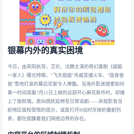
银幕内外的真实困境
今日，由宋阳执导，艾伦、沈腾主演的奇幻喜剧《超能
一家人》曝光特辑，"飞天姐姐"吊威亚撞火车、"隐身爸
爸"雪地打滚的幕后花絮令人捧腹。当海外影迷搜索如何
第一时间观看7月21日上映的这部开心麻花新作时，却撞
上了版权墙。类似困扰延伸至日常追剧——央视影音当
前地区版权受限的提示，或是打开B站时灰掉的番剧列
表，都在提醒着我们网络边界的存在。