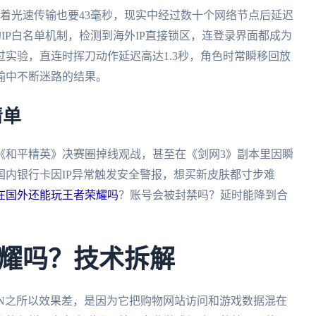
味着光速传输也要43毫秒，现实中经过数十个网络节点后延迟
的IP白名单机制，检测到海外IP直接锁区，连登录界面都成为
实验，直连时挥刀动作延迟高达1.3秒，角色时常瞬移回放
输中不断迷路的结果。
清单
《和平精英》决赛圈掉线观战，甚至在《剑网3》副本里因瞬
内银行卡因IP异常触发安全警报，想买新皮肤都寸步难
在国外还能玩王者荣耀吗
？账号会被封禁吗？延时能降到合
耀吗？技术拆解
PN之所以效果差，是因为它把购物网站访问和游戏数据混在