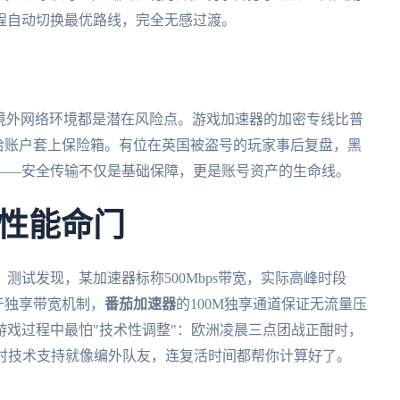
全程自动切换最优路线，完全无感过渡。
和境外网络环境都是潜在风险点。游戏加速器的加密专线比普
当于给账户套上保险箱。有位在英国被盗号的玩家事后复盘，黑
——安全传输不仅是基础保障，更是账号资产的生命线。
性能命门
测试发现，某加速器标称500Mbps带宽，实际高峰时段
在于独享带宽机制，
番茄加速器
的100M独享通道保证无流量压
戏过程中最怕"技术性调整"：欧洲凌晨三点团战正酣时，
小时技术支持就像编外队友，连复活时间都帮你计算好了。