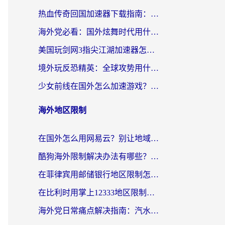
热血传奇回国加速器下载指南：海外玩家如何流畅砍怪不卡顿？
海外党必看：国外炫舞时代用什么加速器比较好？解决延迟卡顿的终极方案
美国玩剑网3指尖江湖加速器怎么选？海外党亲测避坑指南
境外玩反恐精英：全球攻势用什么加速器？2026海外玩家亲测实用指南
少女前线在国外怎么加速游戏？海外玩家必看的国服游戏畅玩指南
海外地区限制
在国外怎么用网易云？别让地域限制断了你的中文歌单——附听书社交定位解决方案
酷狗海外限制解决办法有哪些？留学生亲测有效的回国加速指南
在菲律宾用邮储银行地区限制怎么办？海外华人必看的回国加速解决方案
在比利时用掌上12333地区限制怎么办？海外华人亲测有效的回国加速方案
海外党日常痛点解决指南：汽水有些音乐在国外无法播放怎么办？