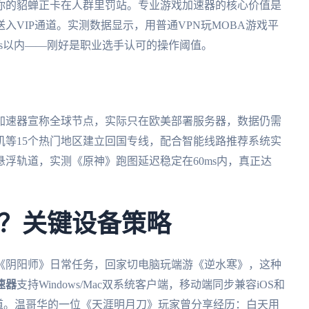
你的貂蝉正卡在人群里罚站。专业游戏加速器的核心价值是
入VIP通道。实测数据显示，用普通VPN玩MOBA游戏平
0ms以内——刚好是职业选手认可的操作阈值。
加速器宣称全球节点，实际只在欧美部署服务器，数据仍需
矶等15个热门地区建立回国专线，配合智能线路推荐系统实
浮轨道，实测《原神》跑图延迟稳定在60ms内，真正达
？关键设备策略
《阴阳师》日常任务，回家切电脑玩端游《逆水寒》，这种
速器
支持Windows/Mac双系统客户端，移动端同步兼容iOS和
速通道。温哥华的一位《天涯明月刀》玩家曾分享经历：白天用