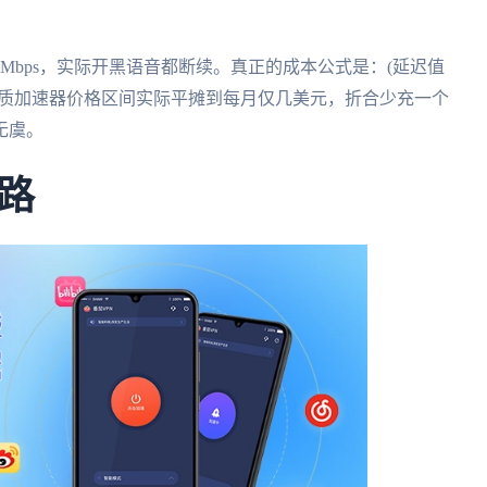
Mbps，实际开黑语音都断续。真正的成本公式是：(延迟值
。优质加速器价格区间实际平摊到每月仅几美元，折合少充一个
无虞。
路