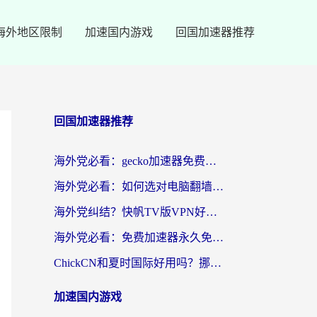
海外地区限制
加速国内游戏
回国加速器推荐
回国加速器推荐
海外党必看：gecko加速器免费试用？教你选对回国加速器，无缝刷国内剧玩游戏
海外党必看：如何选对电脑翻墙回国软件，轻松解锁国内资源？
海外党纠结？快帆TV版VPN好用吗？和扇贝手游VPN对比哪个回国效果更好？
海外党必看：免费加速器永久免费真的存在吗？教你选对回国加速器无缝刷国内资源
ChickCN和夏时国际好用吗？挪威留学生亲测3款回国加速器，附穿梭和加速喵对比指南
加速国内游戏