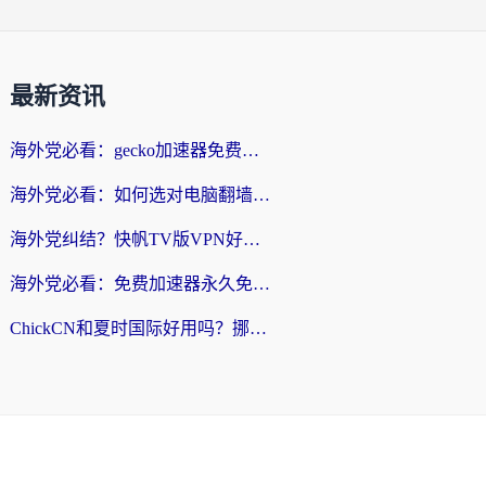
最新资讯
海外党必看：gecko加速器免费试用？教你选对回国加速器，无缝刷国内剧玩游戏
海外党必看：如何选对电脑翻墙回国软件，轻松解锁国内资源？
海外党纠结？快帆TV版VPN好用吗？和扇贝手游VPN对比哪个回国效果更好？
海外党必看：免费加速器永久免费真的存在吗？教你选对回国加速器无缝刷国内资源
ChickCN和夏时国际好用吗？挪威留学生亲测3款回国加速器，附穿梭和加速喵对比指南