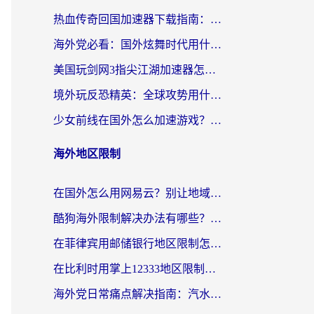
热血传奇回国加速器下载指南：海外玩家如何流畅砍怪不卡顿？
海外党必看：国外炫舞时代用什么加速器比较好？解决延迟卡顿的终极方案
美国玩剑网3指尖江湖加速器怎么选？海外党亲测避坑指南
境外玩反恐精英：全球攻势用什么加速器？2026海外玩家亲测实用指南
少女前线在国外怎么加速游戏？海外玩家必看的国服游戏畅玩指南
海外地区限制
在国外怎么用网易云？别让地域限制断了你的中文歌单——附听书社交定位解决方案
酷狗海外限制解决办法有哪些？留学生亲测有效的回国加速指南
在菲律宾用邮储银行地区限制怎么办？海外华人必看的回国加速解决方案
在比利时用掌上12333地区限制怎么办？海外华人亲测有效的回国加速方案
海外党日常痛点解决指南：汽水有些音乐在国外无法播放怎么办？