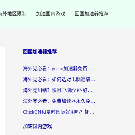
海外地区限制
加速国内游戏
回国加速器推荐
回国加速器推荐
海外党必看：gecko加速器免费试用？教你选对回国加速器，无缝刷国内剧玩游戏
海外党必看：如何选对电脑翻墙回国软件，轻松解锁国内资源？
海外党纠结？快帆TV版VPN好用吗？和扇贝手游VPN对比哪个回国效果更好？
海外党必看：免费加速器永久免费真的存在吗？教你选对回国加速器无缝刷国内资源
ChickCN和夏时国际好用吗？挪威留学生亲测3款回国加速器，附穿梭和加速喵对比指南
加速国内游戏