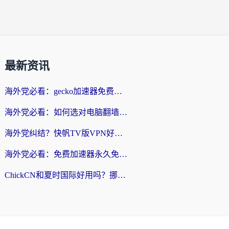
最新资讯
海外党必看：gecko加速器免费试用？教你选对回国加速器，无缝刷国内剧玩游戏
海外党必看：如何选对电脑翻墙回国软件，轻松解锁国内资源？
海外党纠结？快帆TV版VPN好用吗？和扇贝手游VPN对比哪个回国效果更好？
海外党必看：免费加速器永久免费真的存在吗？教你选对回国加速器无缝刷国内资源
ChickCN和夏时国际好用吗？挪威留学生亲测3款回国加速器，附穿梭和加速喵对比指南