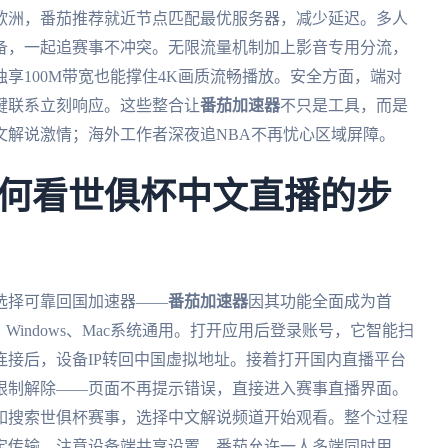
欧洲，番茄推荐就近节点匹配最优服务器，减少延迟。多人
备，一起追赛事不冲突。无限流量机制加上影音专用分流，
享100M带宽也能撑住4K画质流畅播放。安全方面，端对
键联系立刻响应。这些整合让
番茄加速器
不只是工具，而是
文解说激情；海外工作者深夜追NBA不再忧心区域屏障。
何看世俱杯中文直播的步
选择可靠回国加速器——
番茄加速器
因其功能全面成为首
S、Windows、Mac系统通用。打开应用后登录账号，它智能扫
接后，设备IP转回中国虚拟地址。接着打开国内直播平台
限制解除——页面不再提示错误，直接进入赛事直播界面。
如搜索世俱杯赛事，选择中文解说频道开始观看。整个过程
定传输。注意设备端共享设置，番茄允许一人多端同时用，