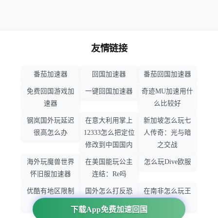
友情链接
番茄加速器
回国加速器
番茄回国加速器
免费回国游戏加
一键回国加速器
奇迹MU加速用什
速器
么比较好
钢岚国外玩延迟
在意大利用掌上
新加坡怎么玩七
很高怎么办
12333怎么把定位
人传奇：光与暗
修改到中国国内
之交战
海外玩魔兽世界
在美国能玩公主
怎么玩Dive欧服
怀旧服加速器
连结：Re吗
优酷有地区限制
国外怎么打反恐
在南非怎么玩王
吗
精英：全球攻势
者荣耀
下载App免费加速回国