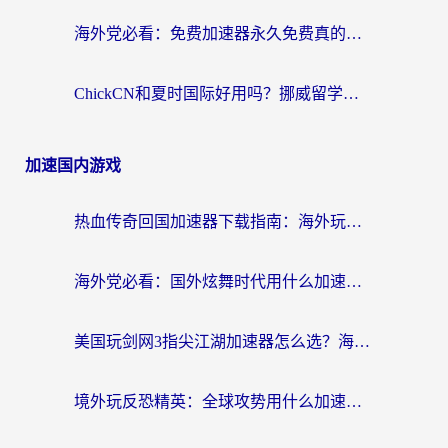
海外党必看：免费加速器永久免费真的存在吗？教你选对回国加速器无缝刷国内资源
ChickCN和夏时国际好用吗？挪威留学生亲测3款回国加速器，附穿梭和加速喵对比指南
加速国内游戏
热血传奇回国加速器下载指南：海外玩家如何流畅砍怪不卡顿？
海外党必看：国外炫舞时代用什么加速器比较好？解决延迟卡顿的终极方案
美国玩剑网3指尖江湖加速器怎么选？海外党亲测避坑指南
境外玩反恐精英：全球攻势用什么加速器？2026海外玩家亲测实用指南