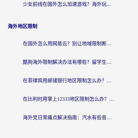
少女前线在国外怎么加速游戏？海外玩家必看的国服游戏畅玩指南
海外地区限制
在国外怎么用网易云？别让地域限制断了你的中文歌单——附听书社交定位解决方案
酷狗海外限制解决办法有哪些？留学生亲测有效的回国加速指南
在菲律宾用邮储银行地区限制怎么办？海外华人必看的回国加速解决方案
在比利时用掌上12333地区限制怎么办？海外华人亲测有效的回国加速方案
海外党日常痛点解决指南：汽水有些音乐在国外无法播放怎么办？