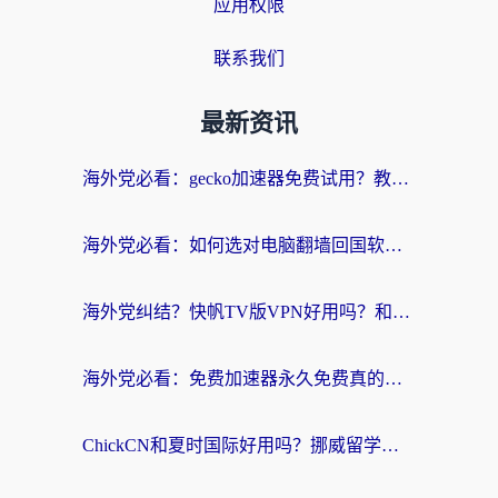
应用权限
联系我们
最新资讯
海外党必看：gecko加速器免费试用？教你选对回国加速器，无缝刷国内剧玩游戏
海外党必看：如何选对电脑翻墙回国软件，轻松解锁国内资源？
海外党纠结？快帆TV版VPN好用吗？和扇贝手游VPN对比哪个回国效果更好？
海外党必看：免费加速器永久免费真的存在吗？教你选对回国加速器无缝刷国内资源
ChickCN和夏时国际好用吗？挪威留学生亲测3款回国加速器，附穿梭和加速喵对比指南