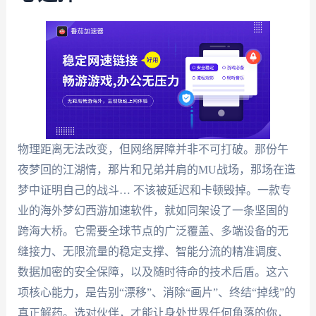
物理距离无法改变，但网络屏障并非不可打破。那份午
夜梦回的江湖情，那片和兄弟并肩的MU战场，那场在造
梦中证明自己的战斗… 不该被延迟和卡顿毁掉。一款专
业的海外梦幻西游加速软件，就如同架设了一条坚固的
跨海大桥。它需要全球节点的广泛覆盖、多端设备的无
缝接力、无限流量的稳定支撑、智能分流的精准调度、
数据加密的安全保障，以及随时待命的技术后盾。这六
项核心能力，是告别“漂移”、消除“画片”、终结“掉线”的
真正解药。选对伙伴，才能让身处世界任何角落的你，