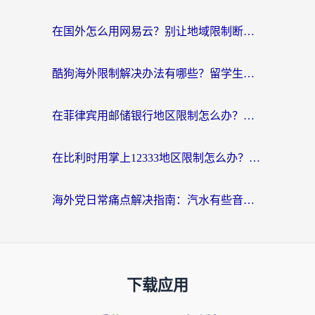
在国外怎么用网易云？别让地域限制断了你的中文歌单——附听书社交定位解决方案
酷狗海外限制解决办法有哪些？留学生亲测有效的回国加速指南
在菲律宾用邮储银行地区限制怎么办？海外华人必看的回国加速解决方案
在比利时用掌上12333地区限制怎么办？海外华人亲测有效的回国加速方案
海外党日常痛点解决指南：汽水有些音乐在国外无法播放怎么办？
下载应用