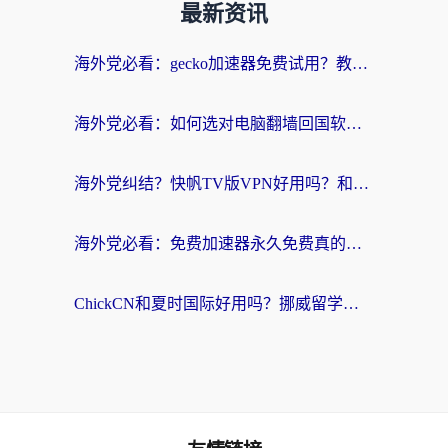
最新资讯
海外党必看：gecko加速器免费试用？教你选对回国加速器，无缝刷国内剧玩游戏
海外党必看：如何选对电脑翻墙回国软件，轻松解锁国内资源？
海外党纠结？快帆TV版VPN好用吗？和扇贝手游VPN对比哪个回国效果更好？
海外党必看：免费加速器永久免费真的存在吗？教你选对回国加速器无缝刷国内资源
ChickCN和夏时国际好用吗？挪威留学生亲测3款回国加速器，附穿梭和加速喵对比指南