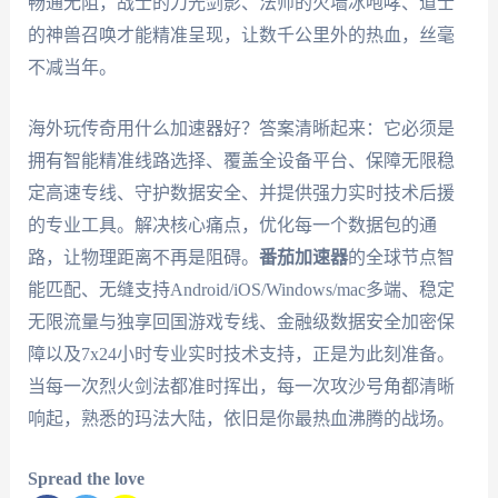
畅通无阻，战士的刀光剑影、法师的火墙冰咆哮、道士
的神兽召唤才能精准呈现，让数千公里外的热血，丝毫
不减当年。
海外玩传奇用什么加速器好？答案清晰起来：它必须是
拥有智能精准线路选择、覆盖全设备平台、保障无限稳
定高速专线、守护数据安全、并提供强力实时技术后援
的专业工具。解决核心痛点，优化每一个数据包的通
路，让物理距离不再是阻碍。
番茄加速器
的全球节点智
能匹配、无缝支持Android/iOS/Windows/mac多端、稳定
无限流量与独享回国游戏专线、金融级数据安全加密保
障以及7x24小时专业实时技术支持，正是为此刻准备。
当每一次烈火剑法都准时挥出，每一次攻沙号角都清晰
响起，熟悉的玛法大陆，依旧是你最热血沸腾的战场。
Spread the love