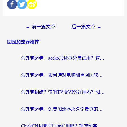
←
前一篇文章
后一篇文章
→
回国加速器推荐
海外党必看：gecko加速器免费试用？教你选对回国加速器，无缝刷国内剧玩游戏
海外党必看：如何选对电脑翻墙回国软件，轻松解锁国内资源？
海外党纠结？快帆TV版VPN好用吗？和扇贝手游VPN对比哪个回国效果更好？
海外党必看：免费加速器永久免费真的存在吗？教你选对回国加速器无缝刷国内资源
ChickCN和夏时国际好用吗？挪威留学生亲测3款回国加速器，附穿梭和加速喵对比指南