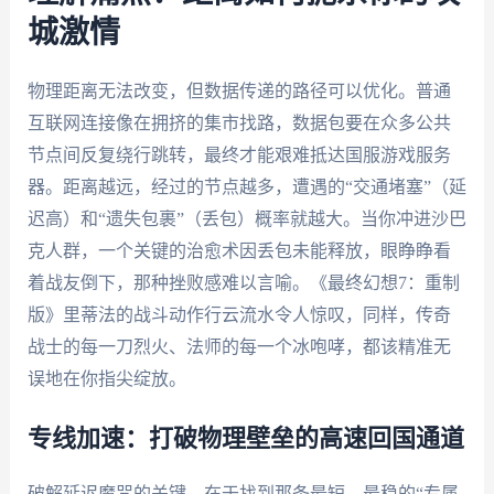
城激情
物理距离无法改变，但数据传递的路径可以优化。普通
互联网连接像在拥挤的集市找路，数据包要在众多公共
节点间反复绕行跳转，最终才能艰难抵达国服游戏服务
器。距离越远，经过的节点越多，遭遇的“交通堵塞”（延
迟高）和“遗失包裹”（丢包）概率就越大。当你冲进沙巴
克人群，一个关键的治愈术因丢包未能释放，眼睁睁看
着战友倒下，那种挫败感难以言喻。《最终幻想7：重制
版》里蒂法的战斗动作行云流水令人惊叹，同样，传奇
战士的每一刀烈火、法师的每一个冰咆哮，都该精准无
误地在你指尖绽放。
专线加速：打破物理壁垒的高速回国通道
破解延迟魔咒的关键，在于找到那条最短、最稳的“专属