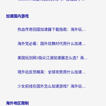
加速国内游戏
热血传奇回国加速器下载指南：海外玩家如何流畅砍怪不卡顿？
海外党必看：国外炫舞时代用什么加速器比较好？解决延迟卡顿的终极方案
美国玩剑网3指尖江湖加速器怎么选？海外党亲测避坑指南
境外玩反恐精英：全球攻势用什么加速器？2026海外玩家亲测实用指南
少女前线在国外怎么加速游戏？海外玩家必看的国服游戏畅玩指南
海外地区限制