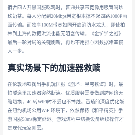
宿舍四人开黑国服吃鸡时，普通共享带宽像用吸管喝珍
珠奶茶。每人分配到20Mbps带宽根本撑不起四路1080P画
面传输。而独享100M带宽如同开启消防水龙头，即使柏
林到上海的数据洪流也能无阻塞传输。《金铲铲之战》
最后一轮对局的关键刷新，再也不用担心因数据堵塞慢
人一步。
真实场景下的加速器救赎
在伦敦地铁掏出手机玩国服《崩坏：星穹铁道》时，最
怕隧道里加速器突然断连。优质服务需要做到跨网络无
缝切换，4G转WiFi时不丢包不掉线。番茄的深度优化能
在纽约机场公用WiFi环境下，依然保持《和平精英》手
游国服58ms稳定延迟。游戏进程中切换设备继续操作才
是现代玩家刚需。