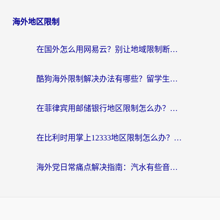
海外地区限制
在国外怎么用网易云？别让地域限制断了你的中文歌单——附听书社交定位解决方案
酷狗海外限制解决办法有哪些？留学生亲测有效的回国加速指南
在菲律宾用邮储银行地区限制怎么办？海外华人必看的回国加速解决方案
在比利时用掌上12333地区限制怎么办？海外华人亲测有效的回国加速方案
海外党日常痛点解决指南：汽水有些音乐在国外无法播放怎么办？