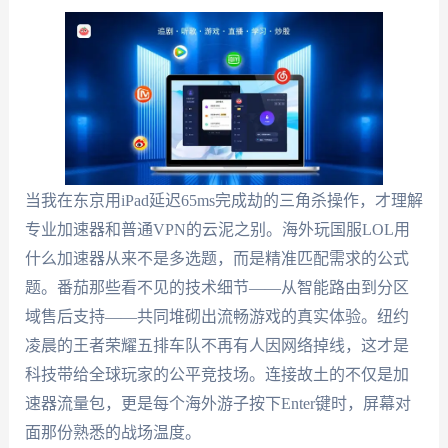
当我在东京用iPad延迟65ms完成劫的三角杀操作，才理解
专业加速器和普通VPN的云泥之别。海外玩国服LOL用
什么加速器从来不是多选题，而是精准匹配需求的公式
题。番茄那些看不见的技术细节——从智能路由到分区
域售后支持——共同堆砌出流畅游戏的真实体验。纽约
凌晨的王者荣耀五排车队不再有人因网络掉线，这才是
科技带给全球玩家的公平竞技场。连接故土的不仅是加
速器流量包，更是每个海外游子按下Enter键时，屏幕对
面那份熟悉的战场温度。