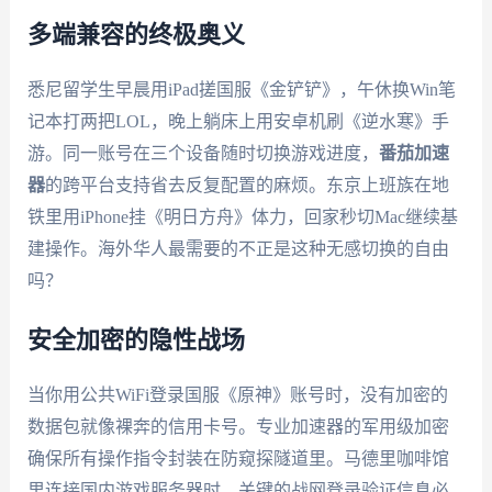
多端兼容的终极奥义
悉尼留学生早晨用iPad搓国服《金铲铲》，午休换Win笔
记本打两把LOL，晚上躺床上用安卓机刷《逆水寒》手
游。同一账号在三个设备随时切换游戏进度，
番茄加速
器
的跨平台支持省去反复配置的麻烦。东京上班族在地
铁里用iPhone挂《明日方舟》体力，回家秒切Mac继续基
建操作。海外华人最需要的不正是这种无感切换的自由
吗？
安全加密的隐性战场
当你用公共WiFi登录国服《原神》账号时，没有加密的
数据包就像裸奔的信用卡号。专业加速器的军用级加密
确保所有操作指令封装在防窥探隧道里。马德里咖啡馆
里连接国内游戏服务器时，关键的战网登录验证信息必