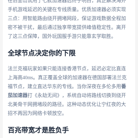
在旧金山试用了七款加速器后终于明白，真正解决海外
手机游戏延迟的关键在专线质量。优质加速器必须实现
三点：用智能路由绕开拥堵网段，保证游戏数据全程加
密不被干扰，最后通过独享带宽提供峰值稳定性。离开
了这三点保障，国外玩国服手游只能靠玄学取胜。
全球节点决定你的下限
法兰克福玩家如果只能连接香港节点，延迟必定比直连
上海高40ms。真正覆盖全球的加速器在德国部署法兰克
福节点，建立直达华东的专线。当你深夜在多伦多用
番
茄加速器
打《永劫无间》，系统自动将路线切换到绕开
北美骨干网拥堵段的路径。这种动态优化让宁红夜的大
招不再因为网络卡顿放空。
百兆带宽才是胜负手