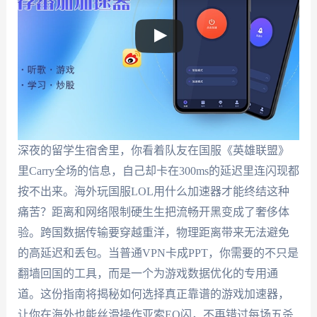
深夜的留学生宿舍里，你看着队友在国服《英雄联盟》
里Carry全场的信息，自己却卡在300ms的延迟里连闪现都
按不出来。海外玩国服LOL用什么加速器才能终结这种
痛苦？距离和网络限制硬生生把流畅开黑变成了奢侈体
验。跨国数据传输要穿越重洋，物理距离带来无法避免
的高延迟和丢包。当普通VPN卡成PPT，你需要的不只是
翻墙回国的工具，而是一个为游戏数据优化的专用通
道。这份指南将揭秘如何选择真正靠谱的游戏加速器，
让你在海外也能丝滑操作亚索EQ闪，不再错过每场五杀