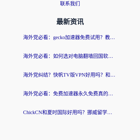
联系我们
最新资讯
海外党必看：gecko加速器免费试用？教你选对回国加速器，无缝刷国内剧玩游戏
海外党必看：如何选对电脑翻墙回国软件，轻松解锁国内资源？
海外党纠结？快帆TV版VPN好用吗？和扇贝手游VPN对比哪个回国效果更好？
海外党必看：免费加速器永久免费真的存在吗？教你选对回国加速器无缝刷国内资源
ChickCN和夏时国际好用吗？挪威留学生亲测3款回国加速器，附穿梭和加速喵对比指南