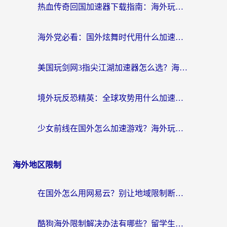
热血传奇回国加速器下载指南：海外玩家如何流畅砍怪不卡顿？
海外党必看：国外炫舞时代用什么加速器比较好？解决延迟卡顿的终极方案
美国玩剑网3指尖江湖加速器怎么选？海外党亲测避坑指南
境外玩反恐精英：全球攻势用什么加速器？2026海外玩家亲测实用指南
少女前线在国外怎么加速游戏？海外玩家必看的国服游戏畅玩指南
海外地区限制
在国外怎么用网易云？别让地域限制断了你的中文歌单——附听书社交定位解决方案
酷狗海外限制解决办法有哪些？留学生亲测有效的回国加速指南