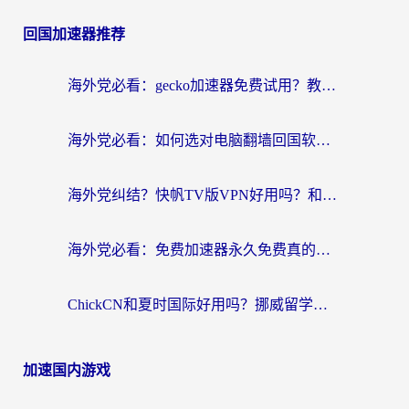
回国加速器推荐
海外党必看：gecko加速器免费试用？教你选对回国加速器，无缝刷国内剧玩游戏
海外党必看：如何选对电脑翻墙回国软件，轻松解锁国内资源？
海外党纠结？快帆TV版VPN好用吗？和扇贝手游VPN对比哪个回国效果更好？
海外党必看：免费加速器永久免费真的存在吗？教你选对回国加速器无缝刷国内资源
ChickCN和夏时国际好用吗？挪威留学生亲测3款回国加速器，附穿梭和加速喵对比指南
加速国内游戏