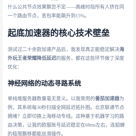
什么公共节点效果飘忽不定——高峰时段所有人挤在同
一个路由节点，丢包率能飙升到15%。
起底加速器的核心技术壁垒
测试过二十余款加速产品后，我发现真正能稳定解决
海
外玩王者荣耀降低延迟
的服务，都在这些环节做了深度
优化：
神经网络的动态寻路系统
单纯堆服务器数量毫无意义。以我常用的
番茄加速器
为
例，其系统每30秒扫描全网延迟拓扑图。北京联通节点
拥堵？立即切换上海移动专线。这种基于机器学习的路
由决策，让我的欧服账号延迟稳定在68ms左右，连貂蝉
的极限飘移都能丝滑操作。