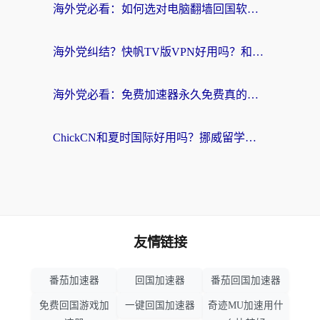
海外党必看：如何选对电脑翻墙回国软件，轻松解锁国内资源？
海外党纠结？快帆TV版VPN好用吗？和扇贝手游VPN对比哪个回国效果更好？
海外党必看：免费加速器永久免费真的存在吗？教你选对回国加速器无缝刷国内资源
ChickCN和夏时国际好用吗？挪威留学生亲测3款回国加速器，附穿梭和加速喵对比指南
友情链接
番茄加速器
回国加速器
番茄回国加速器
免费回国游戏加
一键回国加速器
奇迹MU加速用什