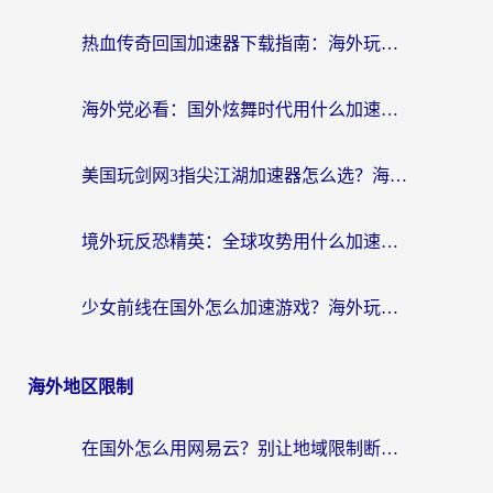
热血传奇回国加速器下载指南：海外玩家如何流畅砍怪不卡顿？
海外党必看：国外炫舞时代用什么加速器比较好？解决延迟卡顿的终极方案
美国玩剑网3指尖江湖加速器怎么选？海外党亲测避坑指南
境外玩反恐精英：全球攻势用什么加速器？2026海外玩家亲测实用指南
少女前线在国外怎么加速游戏？海外玩家必看的国服游戏畅玩指南
海外地区限制
在国外怎么用网易云？别让地域限制断了你的中文歌单——附听书社交定位解决方案