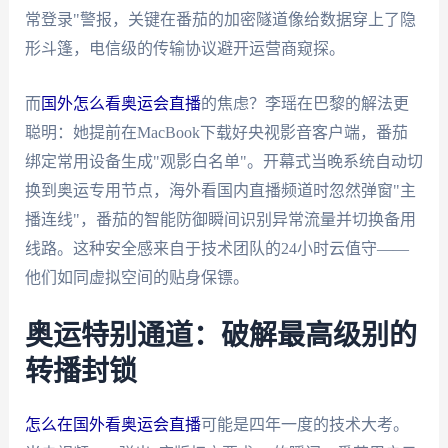
常登录"警报，关键在番茄的加密隧道像给数据穿上了隐
形斗篷，电信级的传输协议避开运营商窥探。
而
国外怎么看奥运会直播
的焦虑？李瑶在巴黎的解法更
聪明：她提前在MacBook下载好央视影音客户端，番茄
绑定常用设备生成"观影白名单"。开幕式当晚系统自动切
换到奥运专用节点，海外看国内直播频道时忽然弹窗"主
播连线"，番茄的智能防御瞬间识别异常流量并切换备用
线路。这种安全感来自于技术团队的24小时云值守——
他们如同虚拟空间的贴身保镖。
奥运特别通道：破解最高级别的
转播封锁
怎么在国外看奥运会直播
可能是四年一度的技术大考。