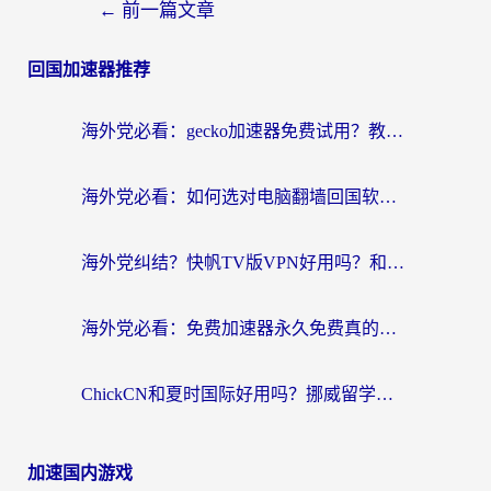
←
前一篇文章
回国加速器推荐
海外党必看：gecko加速器免费试用？教你选对回国加速器，无缝刷国内剧玩游戏
海外党必看：如何选对电脑翻墙回国软件，轻松解锁国内资源？
海外党纠结？快帆TV版VPN好用吗？和扇贝手游VPN对比哪个回国效果更好？
海外党必看：免费加速器永久免费真的存在吗？教你选对回国加速器无缝刷国内资源
ChickCN和夏时国际好用吗？挪威留学生亲测3款回国加速器，附穿梭和加速喵对比指南
加速国内游戏