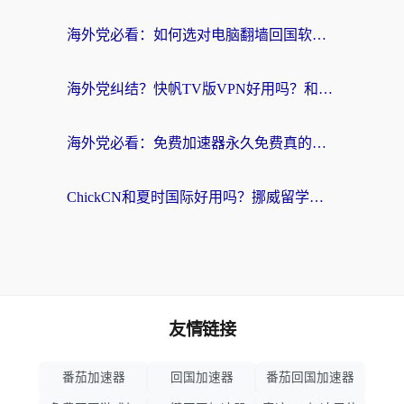
海外党必看：如何选对电脑翻墙回国软件，轻松解锁国内资源？
海外党纠结？快帆TV版VPN好用吗？和扇贝手游VPN对比哪个回国效果更好？
海外党必看：免费加速器永久免费真的存在吗？教你选对回国加速器无缝刷国内资源
ChickCN和夏时国际好用吗？挪威留学生亲测3款回国加速器，附穿梭和加速喵对比指南
友情链接
番茄加速器
回国加速器
番茄回国加速器