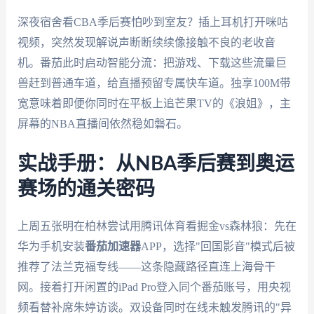
深夜宿舍看CBA季后赛怕吵到室友？插上耳机打开咪咕
视频，突然发现解说声断断续续像接触不良的老收音
机。番茄此时启动智能分流：把游戏、下载这些流量巨
兽赶到普通车道，给直播预留专属快车道。独享100M带
宽意味着即便你同时在平板上追芒果TV的《浪姐》，主
屏幕的NBA直播间依然稳如磐石。
实战手册：从NBA季后赛到奥运
赛场的通关密码
上周五张明在柏林尝试用腾讯体育看掘金vs森林狼：先在
华为手机安装
番茄加速器
APP，选择"回国影音"模式后被
推荐了法兰克福专线——这条隐藏路径直连上海骨干
网。接着打开闲置的iPad Pro登入同个番茄账号，用央视
频看替补席朱婷访谈。双设备同时在线未触发腾讯的"异