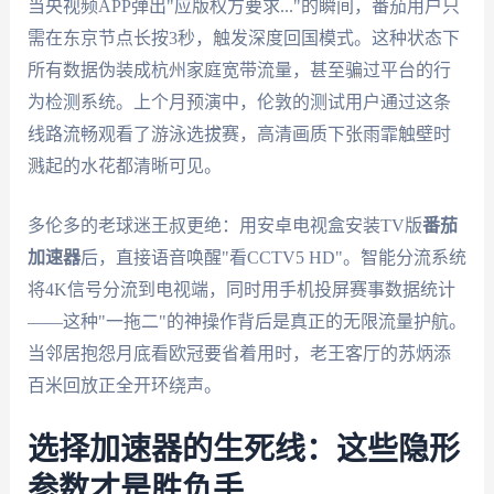
当央视频APP弹出"应版权方要求..."的瞬间，番茄用户只
需在东京节点长按3秒，触发深度回国模式。这种状态下
所有数据伪装成杭州家庭宽带流量，甚至骗过平台的行
为检测系统。上个月预演中，伦敦的测试用户通过这条
线路流畅观看了游泳选拔赛，高清画质下张雨霏触壁时
溅起的水花都清晰可见。
多伦多的老球迷王叔更绝：用安卓电视盒安装TV版
番茄
加速器
后，直接语音唤醒"看CCTV5 HD"。智能分流系统
将4K信号分流到电视端，同时用手机投屏赛事数据统计
——这种"一拖二"的神操作背后是真正的无限流量护航。
当邻居抱怨月底看欧冠要省着用时，老王客厅的苏炳添
百米回放正全开环绕声。
选择加速器的生死线：这些隐形
参数才是胜负手