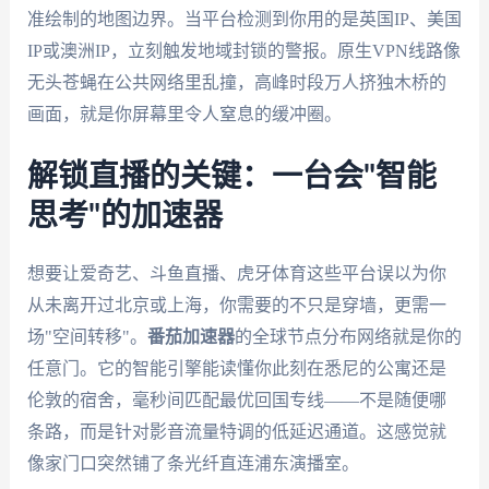
准绘制的地图边界。当平台检测到你用的是英国IP、美国
IP或澳洲IP，立刻触发地域封锁的警报。原生VPN线路像
无头苍蝇在公共网络里乱撞，高峰时段万人挤独木桥的
画面，就是你屏幕里令人窒息的缓冲圈。
解锁直播的关键：一台会"智能
思考"的加速器
想要让爱奇艺、斗鱼直播、虎牙体育这些平台误以为你
从未离开过北京或上海，你需要的不只是穿墙，更需一
场"空间转移"。
番茄加速器
的全球节点分布网络就是你的
任意门。它的智能引擎能读懂你此刻在悉尼的公寓还是
伦敦的宿舍，毫秒间匹配最优回国专线——不是随便哪
条路，而是针对影音流量特调的低延迟通道。这感觉就
像家门口突然铺了条光纤直连浦东演播室。