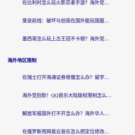
在比利时怎么玩火影忍者手游？海外党亲测有效的国服游戏加速指南
堡垒前线：破坏与创造在国外能玩国服吗？海外玩家国服畅玩终极指南
墨西哥怎么玩上古王冠不卡顿？海外党国服游戏加速器选择全攻略
海外地区限制
在瑞士打开海通证券很慢怎么办？留学生&海外华人的回国加速全攻略
海外党别愁！QQ音乐大陆版权限制怎么破？附咪咕视频、B站地区限制解除全攻略
解放军报国外打不开怎么办？海外华人必备回国加速指南，看奥运拳击、听酷狗音乐全搞定
在俄罗斯用网易云音乐怎么把定位修改到中国国内？海外党听歌自由的钥匙找到了