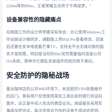
220ms降到89ms，王者荣耀五杀终于不再是梦。"
设备兼容性的隐藏痛点
在韩国工作的设计师李娜深有体会：办公室用Windows工
作站做设计稿同步，通勤路上用iPad Pro查看修改，回家
后还要在安卓电视看芒果TV。支持全平台无缝切换的服
务才是刚需，特别是当你的Mac突然需要临时连接公司
OA系统，那种手忙脚乱安装插件的经历绝不美好。
安全防护的隐秘战场
曼谷咖啡店的公共WiFi环境下，未加密的VPN就像敞开
的后门。曾有用户反馈使用某些工具后收到银行验证码
轰炸，这正是中间人攻击的典型征兆。高级服务采用军
事级加密协议，每次连接会为你的设备生成动态密钥，