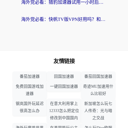
海外党必看：猎豹加速器试用一小时后，我终于找到无缝访问国内资源的正确姿势
海外党必看：快帆TV版VPN好用吗？和畅游VPN对比哪个回国效果更好？附实用选择指南
友情链接
番茄加速器
回国加速器
番茄回国加速器
免费回国游戏加
一键回国加速器
奇迹MU加速用什
速器
么比较好
钢岚国外玩延迟
在意大利用掌上
新加坡怎么玩七
很高怎么办
12333怎么把定位
人传奇：光与暗
修改到中国国内
之交战
海外玩魔兽世界
在美国能玩公主
怎么玩Dive欧服