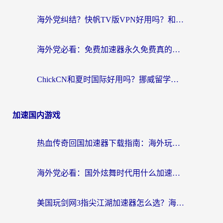
海外党纠结？快帆TV版VPN好用吗？和扇贝手游VPN对比哪个回国效果更好？
海外党必看：免费加速器永久免费真的存在吗？教你选对回国加速器无缝刷国内资源
ChickCN和夏时国际好用吗？挪威留学生亲测3款回国加速器，附穿梭和加速喵对比指南
加速国内游戏
热血传奇回国加速器下载指南：海外玩家如何流畅砍怪不卡顿？
海外党必看：国外炫舞时代用什么加速器比较好？解决延迟卡顿的终极方案
美国玩剑网3指尖江湖加速器怎么选？海外党亲测避坑指南