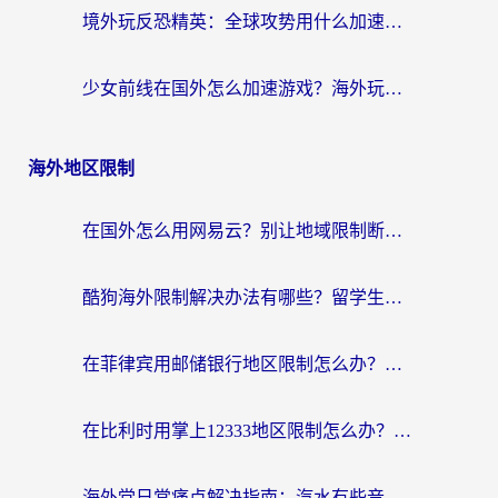
境外玩反恐精英：全球攻势用什么加速器？2026海外玩家亲测实用指南
少女前线在国外怎么加速游戏？海外玩家必看的国服游戏畅玩指南
海外地区限制
在国外怎么用网易云？别让地域限制断了你的中文歌单——附听书社交定位解决方案
酷狗海外限制解决办法有哪些？留学生亲测有效的回国加速指南
在菲律宾用邮储银行地区限制怎么办？海外华人必看的回国加速解决方案
在比利时用掌上12333地区限制怎么办？海外华人亲测有效的回国加速方案
海外党日常痛点解决指南：汽水有些音乐在国外无法播放怎么办？