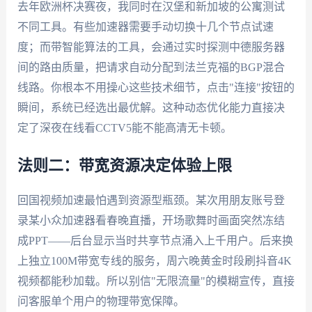
去年欧洲杯决赛夜，我同时在汉堡和新加坡的公寓测试
不同工具。有些加速器需要手动切换十几个节点试速
度；而带智能算法的工具，会通过实时探测中德服务器
间的路由质量，把请求自动分配到法兰克福的BGP混合
线路。你根本不用操心这些技术细节，点击"连接"按钮的
瞬间，系统已经选出最优解。这种动态优化能力直接决
定了深夜在线看CCTV5能不能高清无卡顿。
法则二：带宽资源决定体验上限
回国视频加速最怕遇到资源型瓶颈。某次用朋友账号登
录某小众加速器看春晚直播，开场歌舞时画面突然冻结
成PPT——后台显示当时共享节点涌入上千用户。后来换
上独立100M带宽专线的服务，周六晚黄金时段刷抖音4K
视频都能秒加载。所以别信"无限流量"的模糊宣传，直接
问客服单个用户的物理带宽保障。