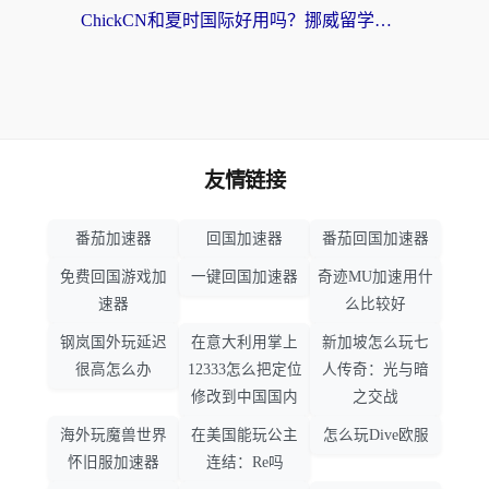
ChickCN和夏时国际好用吗？挪威留学生亲测3款回国加速器，附穿梭和加速喵对比指南
友情链接
番茄加速器
回国加速器
番茄回国加速器
免费回国游戏加
一键回国加速器
奇迹MU加速用什
速器
么比较好
钢岚国外玩延迟
在意大利用掌上
新加坡怎么玩七
很高怎么办
12333怎么把定位
人传奇：光与暗
修改到中国国内
之交战
海外玩魔兽世界
在美国能玩公主
怎么玩Dive欧服
怀旧服加速器
连结：Re吗