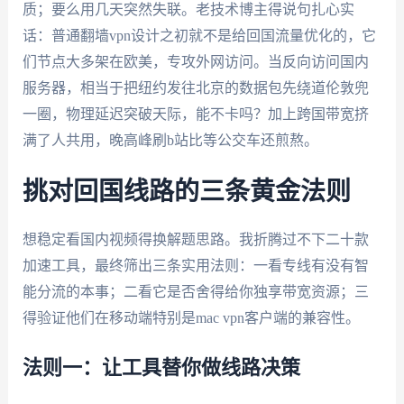
质；要么用几天突然失联。老技术博主得说句扎心实
话：普通翻墙vpn设计之初就不是给回国流量优化的，它
们节点大多架在欧美，专攻外网访问。当反向访问国内
服务器，相当于把纽约发往北京的数据包先绕道伦敦兜
一圈，物理延迟突破天际，能不卡吗？加上跨国带宽挤
满了人共用，晚高峰刷b站比等公交车还煎熬。
挑对回国线路的三条黄金法则
想稳定看国内视频得换解题思路。我折腾过不下二十款
加速工具，最终筛出三条实用法则：一看专线有没有智
能分流的本事；二看它是否舍得给你独享带宽资源；三
得验证他们在移动端特别是mac vpn客户端的兼容性。
法则一：让工具替你做线路决策