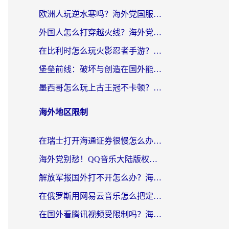
欧洲人玩逆水寒吗？海外党国服游戏畅玩终极指南（附低延迟秘籍）
外国人怎么打穿越火线？海外党国服游戏加速器终极攻略（附3大热门游戏解决方案）
在比利时怎么玩火影忍者手游？海外党亲测有效的国服游戏加速指南
堡垒前线：破坏与创造在国外能玩国服吗？海外玩家国服畅玩终极指南
墨西哥怎么玩上古王冠不卡顿？海外党国服游戏加速器选择全攻略
海外地区限制
在瑞士打开海通证券很慢怎么办？留学生&海外华人的回国加速全攻略
海外党别愁！QQ音乐大陆版权限制怎么破？附咪咕视频、B站地区限制解除全攻略
解放军报国外打不开怎么办？海外华人必备回国加速指南，看奥运拳击、听酷狗音乐全搞定
在俄罗斯用网易云音乐怎么把定位修改到中国国内？海外党听歌自由的钥匙找到了
在国外看腾讯视频受限制吗？海外党亲测有效的回国加速器选择指南