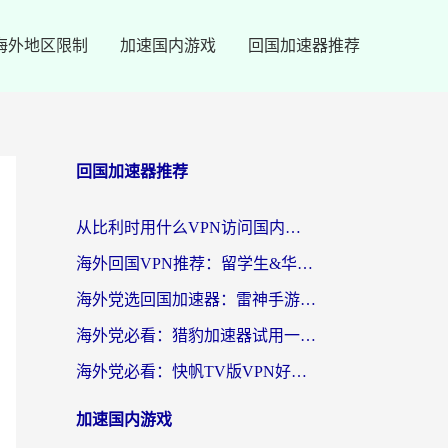
海外地区限制
加速国内游戏
回国加速器推荐
回国加速器推荐
从比利时用什么VPN访问国内？3年海外党亲测有效的无缝回国上网指南
海外回国VPN推荐：留学生&华人无缝访问国内资源的实用指南
海外党选回国加速器：雷神手游和SpeedCN哪个好？附避坑指南
海外党必看：猎豹加速器试用一小时后，我终于找到无缝访问国内资源的正确姿势
海外党必看：快帆TV版VPN好用吗？和畅游VPN对比哪个回国效果更好？附实用选择指南
加速国内游戏