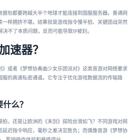
数据包都要跨越大半个地球才能连接到国服服务器。普通网
铁一样拥挤不堪。结果就是游戏指令慢半拍、关键团战突然
解决不了本质问题，反而可能导致IP被封。
加速器？
剑》或者《梦想协奏曲少女乐团派对》这类音游对网络要求
国服的高速私密通道。它专注于优化游戏数据流的传输路
要什么？
掉拍，还是让欧洲的《末剑》探险丝滑如飞？不同游戏对网
低延迟指令响应，毫秒之差决定胜负；而偶像音游《梦想协
bo，影响操作体验和最终得分。