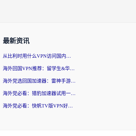
最新资讯
从比利时用什么VPN访问国内？3年海外党亲测有效的无缝回国上网指南
海外回国VPN推荐：留学生&华人无缝访问国内资源的实用指南
海外党选回国加速器：雷神手游和SpeedCN哪个好？附避坑指南
海外党必看：猎豹加速器试用一小时后，我终于找到无缝访问国内资源的正确姿势
海外党必看：快帆TV版VPN好用吗？和畅游VPN对比哪个回国效果更好？附实用选择指南