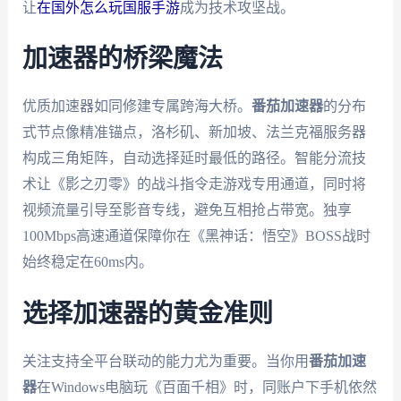
让
在国外怎么玩国服手游
成为技术攻坚战。
加速器的桥梁魔法
优质加速器如同修建专属跨海大桥。
番茄加速器
的分布
式节点像精准锚点，洛杉矶、新加坡、法兰克福服务器
构成三角矩阵，自动选择延时最低的路径。智能分流技
术让《影之刃零》的战斗指令走游戏专用通道，同时将
视频流量引导至影音专线，避免互相抢占带宽。独享
100Mbps高速通道保障你在《黑神话：悟空》BOSS战时
始终稳定在60ms内。
选择加速器的黄金准则
关注支持全平台联动的能力尤为重要。当你用
番茄加速
器
在Windows电脑玩《百面千相》时，同账户下手机依然