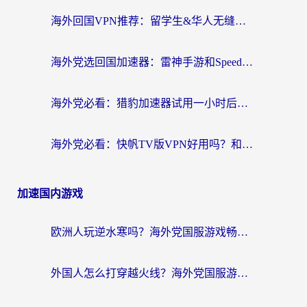
海外回国VPN推荐：留学生&华人无缝访问国内资源的实用指南
海外党选回国加速器：雷神手游和SpeedCN哪个好？附避坑指南
海外党必看：猎豹加速器试用一小时后，我终于找到无缝访问国内资源的正确姿势
海外党必看：快帆TV版VPN好用吗？和畅游VPN对比哪个回国效果更好？附实用选择指南
加速国内游戏
欧洲人玩逆水寒吗？海外党国服游戏畅玩终极指南（附低延迟秘籍）
外国人怎么打穿越火线？海外党国服游戏加速器终极攻略（附3大热门游戏解决方案）