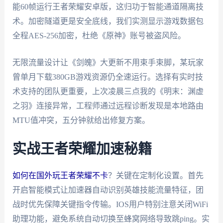
能60帧运行王者荣耀安卓版，这归功于智能通道隔离技
术。加密隧道更是安全底线，我们实测显示游戏数据包
全程AES-256加密，杜绝《原神》账号被盗风险。
无限流量设计让《剑魄》大更新不用束手束脚，某玩家
曾单月下载380GB游戏资源仍全速运行。选择有实时技
术支持的团队更重要，上次凌晨三点我的《明末：渊虚
之羽》连接异常，工程师通过远程诊断发现是本地路由
MTU值冲突，五分钟就给出修复方案。
实战王者荣耀加速秘籍
如何在国外玩王者荣耀不卡
？关键在定制化设置。首先
开启智能模式让加速器自动识别英雄技能流量特征，团
战时优先保障关键指令传输。IOS用户特别注意关闭WiFi
助理功能，避免系统自动切换至蜂窝网络导致跳ping。实