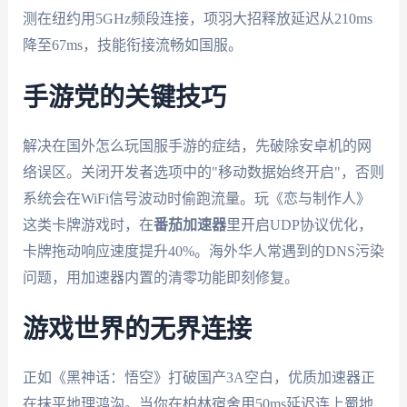
测在纽约用5GHz频段连接，项羽大招释放延迟从210ms
降至67ms，技能衔接流畅如国服。
手游党的关键技巧
解决在国外怎么玩国服手游的症结，先破除安卓机的网
络误区。关闭开发者选项中的"移动数据始终开启"，否则
系统会在WiFi信号波动时偷跑流量。玩《恋与制作人》
这类卡牌游戏时，在
番茄加速器
里开启UDP协议优化，
卡牌拖动响应速度提升40%。海外华人常遇到的DNS污染
问题，用加速器内置的清零功能即刻修复。
游戏世界的无界连接
正如《黑神话：悟空》打破国产3A空白，优质加速器正
在抹平地理鸿沟。当你在柏林宿舍用50ms延迟连上蜀地