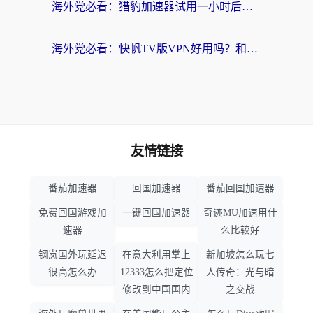
海外党必看：猎豹加速器试用一小时后，我终于找到无缝访问国内资源的正确姿势
海外党必看：快帆TV版VPN好用吗？和畅游VPN对比哪个回国效果更好？附实用选择指南
友情链接
番茄加速器
回国加速器
番茄回国加速器
免费回国游戏加
一键回国加速器
奇迹MU加速用什
速器
么比较好
钢岚国外玩延迟
在意大利用掌上
新加坡怎么玩七
很高怎么办
12333怎么把定位
人传奇：光与暗
修改到中国国内
之交战