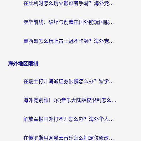
在比利时怎么玩火影忍者手游？海外党亲测有效的国服游戏加速指南
堡垒前线：破坏与创造在国外能玩国服吗？海外玩家国服畅玩终极指南
墨西哥怎么玩上古王冠不卡顿？海外党国服游戏加速器选择全攻略
海外地区限制
在瑞士打开海通证券很慢怎么办？留学生&海外华人的回国加速全攻略
海外党别愁！QQ音乐大陆版权限制怎么破？附咪咕视频、B站地区限制解除全攻略
解放军报国外打不开怎么办？海外华人必备回国加速指南，看奥运拳击、听酷狗音乐全搞定
在俄罗斯用网易云音乐怎么把定位修改到中国国内？海外党听歌自由的钥匙找到了