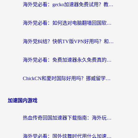
海外党必看：gecko加速器免费试用？教你选对回国加速器，无缝刷国内剧玩游戏
海外党必看：如何选对电脑翻墙回国软件，轻松解锁国内资源？
海外党纠结？快帆TV版VPN好用吗？和扇贝手游VPN对比哪个回国效果更好？
海外党必看：免费加速器永久免费真的存在吗？教你选对回国加速器无缝刷国内资源
ChickCN和夏时国际好用吗？挪威留学生亲测3款回国加速器，附穿梭和加速喵对比指南
加速国内游戏
热血传奇回国加速器下载指南：海外玩家如何流畅砍怪不卡顿？
海外党必看：国外炫舞时代用什么加速器比较好？解决延迟卡顿的终极方案