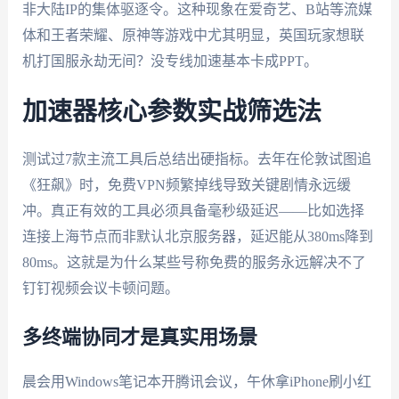
非大陆IP的集体驱逐令。这种现象在爱奇艺、B站等流媒
体和王者荣耀、原神等游戏中尤其明显，英国玩家想联
机打国服永劫无间？没专线加速基本卡成PPT。
加速器核心参数实战筛选法
测试过7款主流工具后总结出硬指标。去年在伦敦试图追
《狂飙》时，免费VPN频繁掉线导致关键剧情永远缓
冲。真正有效的工具必须具备毫秒级延迟——比如选择
连接上海节点而非默认北京服务器，延迟能从380ms降到
80ms。这就是为什么某些号称免费的服务永远解决不了
钉钉视频会议卡顿问题。
多终端协同才是真实用场景
晨会用Windows笔记本开腾讯会议，午休拿iPhone刷小红