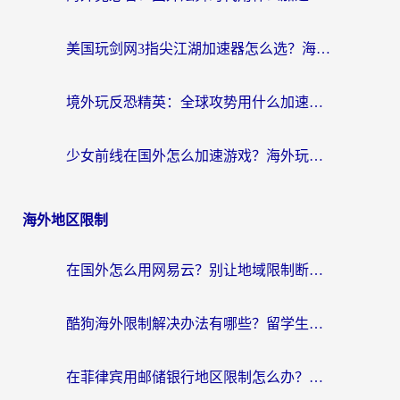
美国玩剑网3指尖江湖加速器怎么选？海外党亲测避坑指南
境外玩反恐精英：全球攻势用什么加速器？2026海外玩家亲测实用指南
少女前线在国外怎么加速游戏？海外玩家必看的国服游戏畅玩指南
海外地区限制
在国外怎么用网易云？别让地域限制断了你的中文歌单——附听书社交定位解决方案
酷狗海外限制解决办法有哪些？留学生亲测有效的回国加速指南
在菲律宾用邮储银行地区限制怎么办？海外华人必看的回国加速解决方案