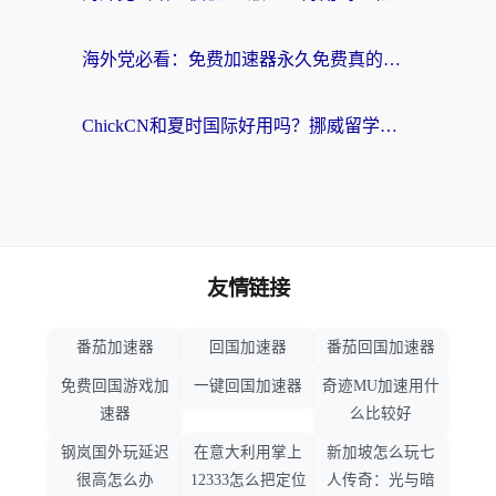
海外党必看：免费加速器永久免费真的存在吗？教你选对回国加速器无缝刷国内资源
ChickCN和夏时国际好用吗？挪威留学生亲测3款回国加速器，附穿梭和加速喵对比指南
友情链接
番茄加速器
回国加速器
番茄回国加速器
免费回国游戏加
一键回国加速器
奇迹MU加速用什
速器
么比较好
钢岚国外玩延迟
在意大利用掌上
新加坡怎么玩七
很高怎么办
12333怎么把定位
人传奇：光与暗