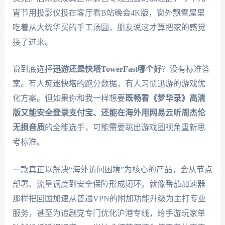
宵节用投影仪投在客厅看B站晚会4K版，窗外飘雪屋里
吃着从大统华买的手工汤圆，朋友说这才算把家的感觉
接了过来。
说到底选择
迅游还是快塔TowerFast哪个好
？没有标准答
案。有人痴迷快塔的跑分数据，有人习惯迅游的游戏优
化方案。但如果你和我一样想要
既畅看《梦华录》高清
版又能安全登录支付宝、还能在海外用网易云听周杰伦
无损音质
的全能选手，可能需要跳出游戏圈视角重新思
考标准。
一款真正以解决“海外访问困境”为核心的产品，会从节点
部署、流量调度到安全保障形成闭环。就像番茄加速器
那样把回国加速从普通VPN的附加功能升级为主打专业
服务，甚至为追剧党专门优化沪港专线，给手游玩家单