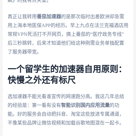
飙》的我有点失望。
真正让我转用
番茄加速器
的是那次临时出差欧洲却急需
用上海本地医保APP的经历。早上九点在法兰克福酒店用
常规VPN死活打不开网页，换上番茄的“医疗政务专线”
后三秒跳转，后来才知道他们给这种刚需业务单独配置
了服务器带宽。
一个留学生的加速器自用原则：
快慢之外还有标尺
选加速器不能光看谁宣传的网速跑分高。我这几年总结
的经验是：第一看有没有
智能识别国内应用流量
的功
能。好的服务会自动把抖音、淘宝这些放进专属通道，
不像某些品牌让微信视频和加载谷歌地图混在一起卡。