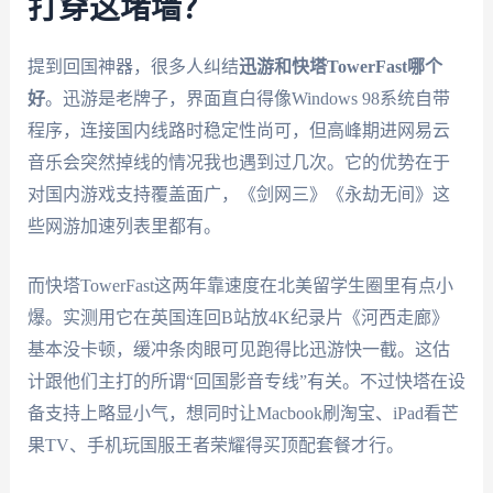
打穿这堵墙？
提到回国神器，很多人纠结
迅游和快塔TowerFast哪个
好
。迅游是老牌子，界面直白得像Windows 98系统自带
程序，连接国内线路时稳定性尚可，但高峰期进网易云
音乐会突然掉线的情况我也遇到过几次。它的优势在于
对国内游戏支持覆盖面广，《剑网三》《永劫无间》这
些网游加速列表里都有。
而快塔TowerFast这两年靠速度在北美留学生圈里有点小
爆。实测用它在英国连回B站放4K纪录片《河西走廊》
基本没卡顿，缓冲条肉眼可见跑得比迅游快一截。这估
计跟他们主打的所谓“回国影音专线”有关。不过快塔在设
备支持上略显小气，想同时让Macbook刷淘宝、iPad看芒
果TV、手机玩国服王者荣耀得买顶配套餐才行。