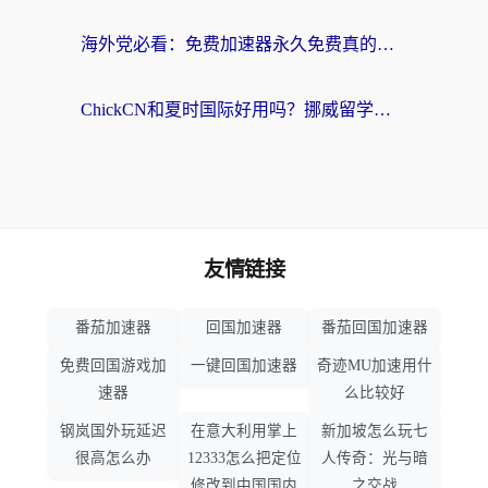
海外党必看：免费加速器永久免费真的存在吗？教你选对回国加速器无缝刷国内资源
ChickCN和夏时国际好用吗？挪威留学生亲测3款回国加速器，附穿梭和加速喵对比指南
友情链接
番茄加速器
回国加速器
番茄回国加速器
免费回国游戏加
一键回国加速器
奇迹MU加速用什
速器
么比较好
钢岚国外玩延迟
在意大利用掌上
新加坡怎么玩七
很高怎么办
12333怎么把定位
人传奇：光与暗
修改到中国国内
之交战