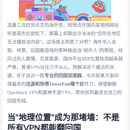
凌晨三点赶完论文的海外党，刚想点开国内某视频网站
听首周杰伦放松下，屏幕上却跳出冷冰冰的“您所在地区
无法播放该内容”。这场景太熟悉了对吧？海外华人追
剧、抢票、玩国服游戏时那种被迫当“局外人”的憋屈，经
历过的人都懂。究其根源，国内平台对IP位置检测越来越
严格，普通VPN往往力不从心。而解决这个痛点的关
键，在于选对一款
专业的回国加速器
。今天就拿大家问
得最多的
迅游和快塔TowerFast哪个好
开刀，顺便聊聊
Quickback VPN和雷神手游VPN，帮你找到最适合自己的
回国专线。
当“地理位置”成为那堵墙：不是
所有VPN都能翻回国