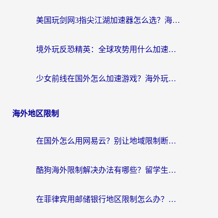
美国玩剑网3指尖江湖加速器怎么选？海外党亲测避坑指南
境外玩反恐精英：全球攻势用什么加速器？2026海外玩家亲测实用指南
少女前线在国外怎么加速游戏？海外玩家必看的国服游戏畅玩指南
海外地区限制
在国外怎么用网易云？别让地域限制断了你的中文歌单——附听书社交定位解决方案
酷狗海外限制解决办法有哪些？留学生亲测有效的回国加速指南
在菲律宾用邮储银行地区限制怎么办？海外华人必看的回国加速解决方案