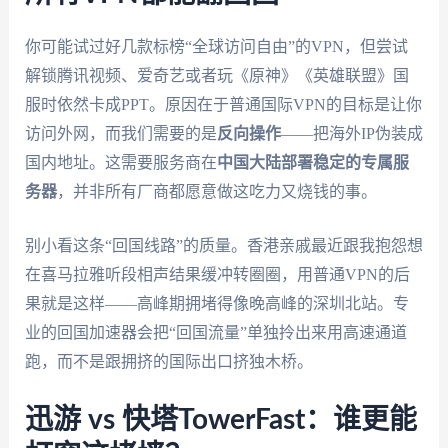
你可能试过好几款标榜“全球访问自由”的VPN，但尝试
解锁腾讯视频、爱奇艺或者玩《原神》《英雄联盟》国
服时依然卡成PPT。原因在于普通国际VPN的目标是让你
访问外网，而我们需要的是
反向操作
——把海外IP伪装成
国内地址。这需要服务商在
中国大陆部署稳定的专属服
务器
，并非所有厂商都愿意做这吃力又烧钱的事。
别小看这条“回国线路”的质量。香港亲戚最近跟我抱怨想
在喜马拉雅听段相声结果缓冲转圈圈，用普通VPN的后
果就是这样——高峰期拥堵得像晚高峰的深圳北站。专
业的回国加速器会把“回国流量”单独拎出来用高速通道
跑，而不是跟拥挤的国际出口挤独木桥。
迅游 vs 快塔TowerFast：谁更能