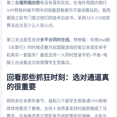
第二看
端到端加密
有没有落到实处。在海外用国内银行
APP转账时被不明中间商截获数据可不是闹着玩的。我用
番茄之前专门查过他们的技术白皮书，采用AES-256加密
算法这点至少让人安心点。
第三关注是否支持
多平台同时在线
。想想看：你用iPad刷
《长歌行》的时候还要为玩国服游戏的笔记本或安卓手
机再买一套服务？番茄支持一人同时登录手机+平板+电
脑三台设备这点就很懂学生党痛点。
回看那些抓狂时刻：选对通道真
的很重要
刚到多伦多那年春节，我和几个留学生用普通VPN断断
续续地看完了春晚，主持人说恭喜发财时画质糊成了马
赛克。后来换成真正带影音专线配置的加速器，今年元