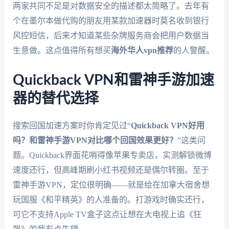
两家共同不足是对数据安全的描述都太简略了。去年有
个在墨尔本做代购的朋友用某款加速器时莫名收到银行
风控短信，后来才知道某些杂牌服务商会把用户数据当
生意做。这点值得所有想买
海外华人vpn推荐
的人警醒。
Quickback VPN和雷神手游加速
器的替代选择
搜索回国加速方案时你肯定见过“
Quickback VPN好用
吗？和雷神手游VPN对比哪个回国效果更好？
”这类问
题。Quickback界面花哨得像苹果专卖店，实测解锁微博
速度还行，但高峰期刷小红书视频还是偶尔转圈。至于
雷神手游VPN，定位很明确——就是给在加拿大宿舍想
玩国服《和平精英》的人准备的。打游戏时确实还行，
可它不支持Apple TV盒子这点让想在大电视上追《狂