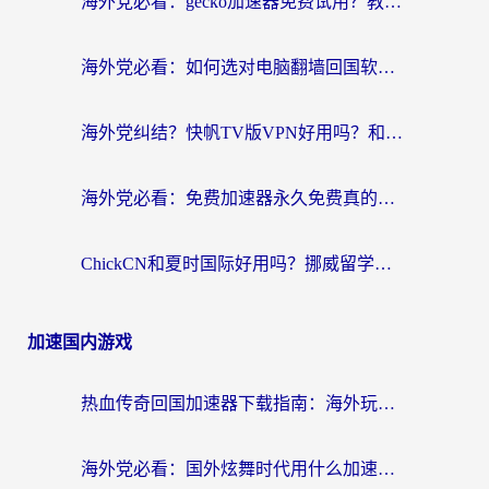
海外党必看：gecko加速器免费试用？教你选对回国加速器，无缝刷国内剧玩游戏
海外党必看：如何选对电脑翻墙回国软件，轻松解锁国内资源？
海外党纠结？快帆TV版VPN好用吗？和扇贝手游VPN对比哪个回国效果更好？
海外党必看：免费加速器永久免费真的存在吗？教你选对回国加速器无缝刷国内资源
ChickCN和夏时国际好用吗？挪威留学生亲测3款回国加速器，附穿梭和加速喵对比指南
加速国内游戏
热血传奇回国加速器下载指南：海外玩家如何流畅砍怪不卡顿？
海外党必看：国外炫舞时代用什么加速器比较好？解决延迟卡顿的终极方案