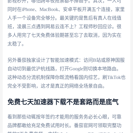
影视秒开，哪怕跨年夜抢票都不掉链子。其次，一人可
同时在iPhone、MacBook、安卓平板开满五个连接，家里
人手一个设备完全够分。最关键的是售后有真人在线值
班，凌晨三点遇到网易云连不上？工程师秒回应诊。很
多人用完了七天免费体验期甚至忘了去取消，因为实在
太稳了。
另外番茄独家设计了智能加速模式：访问B站或原神国服
自动切到最优沪杭线路，打开Google则切换本地路由。
这种动态分流机制保障你既流畅看国内综艺，刷TikTok也
完全不受影响，这才是真正的网络全场景自由。
免费七天加速器下载不是套路而是底气
看到那些动辄按年签约才能用的服务务必长心眼，可靠
品牌都敢给充足免费试用时长。番茄官网可领取完整功