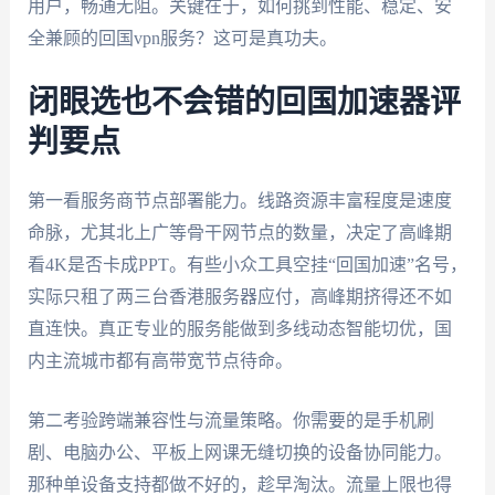
用户，畅通无阻。关键在于，如何挑到性能、稳定、安
全兼顾的回国vpn服务？这可是真功夫。
闭眼选也不会错的回国加速器评
判要点
第一看服务商节点部署能力。线路资源丰富程度是速度
命脉，尤其北上广等骨干网节点的数量，决定了高峰期
看4K是否卡成PPT。有些小众工具空挂“回国加速”名号，
实际只租了两三台香港服务器应付，高峰期挤得还不如
直连快。真正专业的服务能做到多线动态智能切优，国
内主流城市都有高带宽节点待命。
第二考验跨端兼容性与流量策略。你需要的是手机刷
剧、电脑办公、平板上网课无缝切换的设备协同能力。
那种单设备支持都做不好的，趁早淘汰。流量上限也得