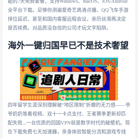
能的7天免费套餐，支持Windows、macOS、iOS/Android
全平台下载。足够你测遍爱奇艺高清点播、QQ飞车手游
排位延迟、甚至和国内客服远程会议，亲历丝滑再决定
是否续费。对品质没自信的公司才玩文字陷阱。
海外一键归国早已不是技术奢望
四年留学生涯深刻理解被“地区限制”折磨的无力感——爷
爷奶奶等着视频、双十一卡点支付、王者赛季更新却匹
配失败...一台优质的回国VPN就是数字时代的破壁机。现
在下载免费七天加速器，亲身体验智能分流和游戏专线