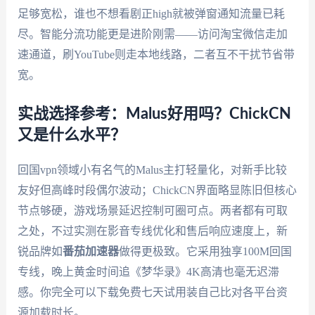
足够宽松，谁也不想看剧正high就被弹窗通知流量已耗
尽。智能分流功能更是进阶刚需——访问淘宝微信走加
速通道，刷YouTube则走本地线路，二者互不干扰节省带
宽。
实战选择参考：Malus好用吗？ChickCN
又是什么水平？
回国vpn领域小有名气的Malus主打轻量化，对新手比较
友好但高峰时段偶尔波动；ChickCN界面略显陈旧但核心
节点够硬，游戏场景延迟控制可圈可点。两者都有可取
之处，不过实测在影音专线优化和售后响应速度上，新
锐品牌如
番茄加速器
做得更极致。它采用独享100M回国
专线，晚上黄金时间追《梦华录》4K高清也毫无迟滞
感。你完全可以下载免费七天试用装自己比对各平台资
源加载时长。