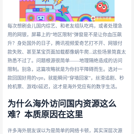
每次想刷会儿国内综艺、和老友组队吃鸡，或者处理急
用的网银，屏幕上的“地区限制”弹窗是不是让你血压飙
升？身处国外的日子，腾讯视频爱奇艺打不开、网银付
款失败、甚至某宝页面加载都像蜗牛爬...这些场景简直太
熟悉不过了。问题根源很简单——地理隔绝造成的访问
限制。别急，这篇攻略就是为你扫平障碍而生。选对一
款回国好用的vpn，就能瞬间“穿墙回家”，丝滑追剧、秒
抢机票、游戏0延迟，这才是海外党应有的数字生活。
为什么海外访问国内资源这么
难？本质原因在这里
许多海外朋友误以为是简单的网络卡顿，其实深层次源