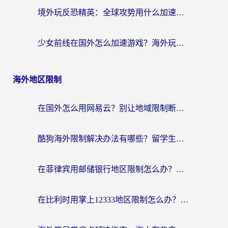
境外玩反恐精英：全球攻势用什么加速器？2026海外玩家亲测实用指南
少女前线在国外怎么加速游戏？海外玩家必看的国服游戏畅玩指南
海外地区限制
在国外怎么用网易云？别让地域限制断了你的中文歌单——附听书社交定位解决方案
酷狗海外限制解决办法有哪些？留学生亲测有效的回国加速指南
在菲律宾用邮储银行地区限制怎么办？海外华人必看的回国加速解决方案
在比利时用掌上12333地区限制怎么办？海外华人亲测有效的回国加速方案