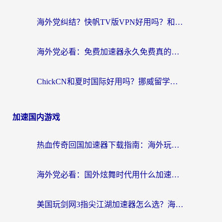
海外党纠结？快帆TV版VPN好用吗？和扇贝手游VPN对比哪个回国效果更好？
海外党必看：免费加速器永久免费真的存在吗？教你选对回国加速器无缝刷国内资源
ChickCN和夏时国际好用吗？挪威留学生亲测3款回国加速器，附穿梭和加速喵对比指南
加速国内游戏
热血传奇回国加速器下载指南：海外玩家如何流畅砍怪不卡顿？
海外党必看：国外炫舞时代用什么加速器比较好？解决延迟卡顿的终极方案
美国玩剑网3指尖江湖加速器怎么选？海外党亲测避坑指南