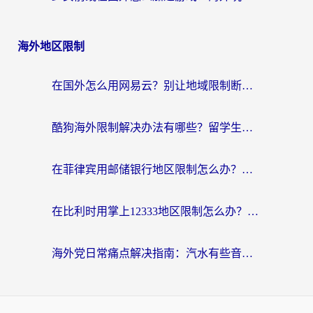
海外地区限制
在国外怎么用网易云？别让地域限制断了你的中文歌单——附听书社交定位解决方案
酷狗海外限制解决办法有哪些？留学生亲测有效的回国加速指南
在菲律宾用邮储银行地区限制怎么办？海外华人必看的回国加速解决方案
在比利时用掌上12333地区限制怎么办？海外华人亲测有效的回国加速方案
海外党日常痛点解决指南：汽水有些音乐在国外无法播放怎么办？