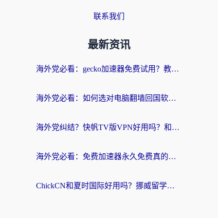
联系我们
最新资讯
海外党必看：gecko加速器免费试用？教你选对回国加速器，无缝刷国内剧玩游戏
海外党必看：如何选对电脑翻墙回国软件，轻松解锁国内资源？
海外党纠结？快帆TV版VPN好用吗？和扇贝手游VPN对比哪个回国效果更好？
海外党必看：免费加速器永久免费真的存在吗？教你选对回国加速器无缝刷国内资源
ChickCN和夏时国际好用吗？挪威留学生亲测3款回国加速器，附穿梭和加速喵对比指南