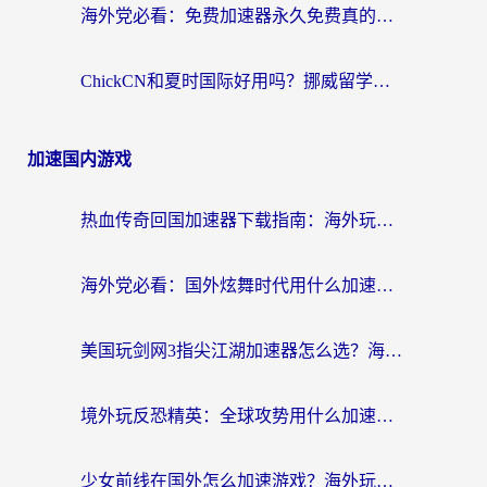
海外党必看：免费加速器永久免费真的存在吗？教你选对回国加速器无缝刷国内资源
ChickCN和夏时国际好用吗？挪威留学生亲测3款回国加速器，附穿梭和加速喵对比指南
加速国内游戏
热血传奇回国加速器下载指南：海外玩家如何流畅砍怪不卡顿？
海外党必看：国外炫舞时代用什么加速器比较好？解决延迟卡顿的终极方案
美国玩剑网3指尖江湖加速器怎么选？海外党亲测避坑指南
境外玩反恐精英：全球攻势用什么加速器？2026海外玩家亲测实用指南
少女前线在国外怎么加速游戏？海外玩家必看的国服游戏畅玩指南