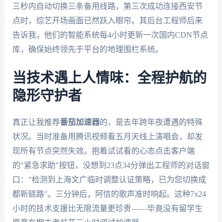
三秒内自动切换三条备用线路，第三次成功连接西安节
点时，综艺开场画面已然跃入眼帘。其后台工程师后来
告诉我，他们的智能系统每4小时更新一次国内CDN节点
库，确保始终领先于平台的地理围栏系统。
当技术遇上人情味：全程护航的
隐形守护者
真正让我推荐
番茄加速器
的，是去年跨年夜遭遇的特殊
状况。当时准备用腾讯视频看五月天线上演唱会，却发
现所有节点突然失效。抱着试试看的心态点击客户端
的"紧急求助"按钮，没想到23点34分弹出工程师的对话窗
口："检测到上海文广临时调整认证策略，已为您切换成
都新链路"。三分钟后，阿信的歌声准时响起。这种7x24
小时的技术支援比无限流量更珍贵——毕竟没有留学生