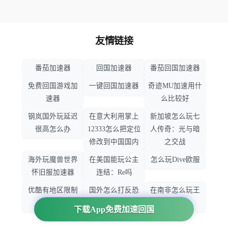
友情链接
番茄加速器
回国加速器
番茄回国加速器
免费回国游戏加
一键回国加速器
奇迹MU加速用什
速器
么比较好
钢岚国外玩延迟
在意大利用掌上
新加坡怎么玩七
很高怎么办
12333怎么把定位
人传奇：光与暗
修改到中国国内
之交战
海外玩魔兽世界
在美国能玩公主
怎么玩Dive欧服
怀旧服加速器
连结：Re吗
优酷有地区限制
国外怎么打反恐
在南非怎么玩王
吗
精英：全球攻势
者荣耀
下载App免费加速回国