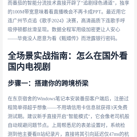
而番茄的智能分流技术直接开辟了"追剧绿色通道"，独享
的100M带宽意味着看直播晚会不再卡成PPT。最近用它
连广州节点追《歌手2024》决赛，高清画质下连歌手呼
吸停顿都丝滑呈现。数据全程军用级加密更让人安心
——毕竟没人愿意为看《甄嬛传》而泄露银行密码。
全场景实战指南：怎么在国外看
国内电视剧
步骤一：搭建你的跨境桥梁
在东京宿舍的Windows笔记本安装番茄客户端后，注册过
程简单得超乎想象——不用填信用卡信息就获得3天免费
测试期。建议新手直接开启"智能模式"，它会像老司机般
自动规避问题节点。上周帮悉尼的表弟设置时，系统检
测到他主要看B站纪录片，直接将其引向延迟仅47ms的杭