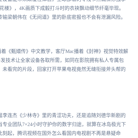
莲花楼》，4K画质下成毅打斗时的衣袂飘动细节纤毫毕现。
传输梁朝伟在《无间道》里的卧底密报也不会有泄漏风险。
播着《甄嬛传》中文教学，客厅Mac播着《封神》视觉特效解
并发技术让全家设备各取所需，如同在影院拥有私人专属包
》未看完的片段，回家打开苹果电视竟然无缝衔接斧头帮的
温李连杰《少林寺》里的青涩功夫，还是追随刘德华新剧的
专业团队7×24小时守护你的数字归途，就算在冰岛极光下
此刻起，腾讯视频在国外怎么看国内电视剧不再是悬疑命