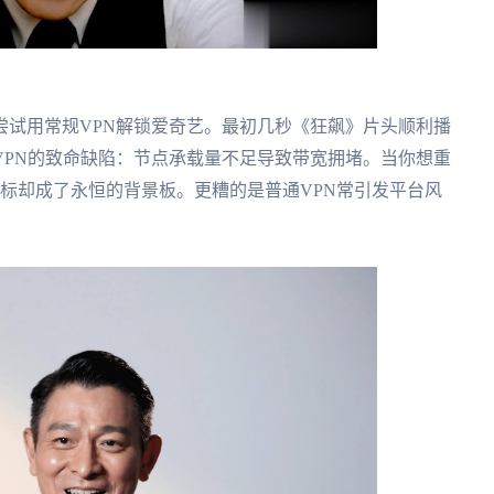
尝试用常规VPN解锁爱奇艺。最初几秒《狂飙》片头顺利播
VPN的致命缺陷：节点承载量不足导致带宽拥堵。当你想重
标却成了永恒的背景板。更糟的是普通VPN常引发平台风