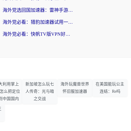
海外党选回国加速器：雷神手游和SpeedCN哪个好？附避坑指南
海外党必看：猎豹加速器试用一小时后，我终于找到无缝访问国内资源的正确姿势
海外党必看：快帆TV版VPN好用吗？和畅游VPN对比哪个回国效果更好？附实用选择指南
大利用掌上
新加坡怎么玩七
海外玩魔兽世界
在美国能玩公主
33怎么把定位
人传奇：光与暗
怀旧服加速器
连结：Re吗
到中国国内
之交战
王