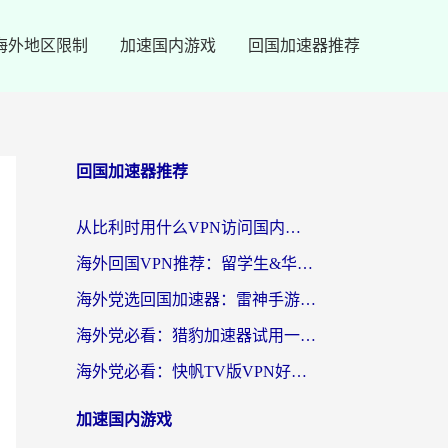
海外地区限制
加速国内游戏
回国加速器推荐
回国加速器推荐
从比利时用什么VPN访问国内？3年海外党亲测有效的无缝回国上网指南
海外回国VPN推荐：留学生&华人无缝访问国内资源的实用指南
海外党选回国加速器：雷神手游和SpeedCN哪个好？附避坑指南
海外党必看：猎豹加速器试用一小时后，我终于找到无缝访问国内资源的正确姿势
海外党必看：快帆TV版VPN好用吗？和畅游VPN对比哪个回国效果更好？附实用选择指南
加速国内游戏