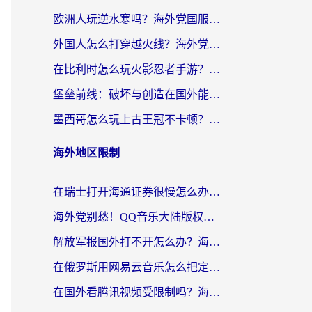
欧洲人玩逆水寒吗？海外党国服游戏畅玩终极指南（附低延迟秘籍）
外国人怎么打穿越火线？海外党国服游戏加速器终极攻略（附3大热门游戏解决方案）
在比利时怎么玩火影忍者手游？海外党亲测有效的国服游戏加速指南
堡垒前线：破坏与创造在国外能玩国服吗？海外玩家国服畅玩终极指南
墨西哥怎么玩上古王冠不卡顿？海外党国服游戏加速器选择全攻略
海外地区限制
在瑞士打开海通证券很慢怎么办？留学生&海外华人的回国加速全攻略
海外党别愁！QQ音乐大陆版权限制怎么破？附咪咕视频、B站地区限制解除全攻略
解放军报国外打不开怎么办？海外华人必备回国加速指南，看奥运拳击、听酷狗音乐全搞定
在俄罗斯用网易云音乐怎么把定位修改到中国国内？海外党听歌自由的钥匙找到了
在国外看腾讯视频受限制吗？海外党亲测有效的回国加速器选择指南