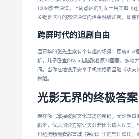
100M影音通道。上周悉尼的刘女士用其追《
关键是这样的高速通道内建金融级加密，即使
跨屏时代的追剧自由
温哥华的张先生家有个有趣的场景：厨房iPad
析，儿子卧室的Win电脑跑着原神国服。多端
间。当你在地铁用安卓手机续播周星驰《功夫
舞蹈。
光影无界的终极答案
现在你已掌握破解文化藩篱的密码。无论想重
脚步，优质加速方案让天涯若比邻成为现实。当
也能流畅观看郭富城《寒战》里的警匪追逐。