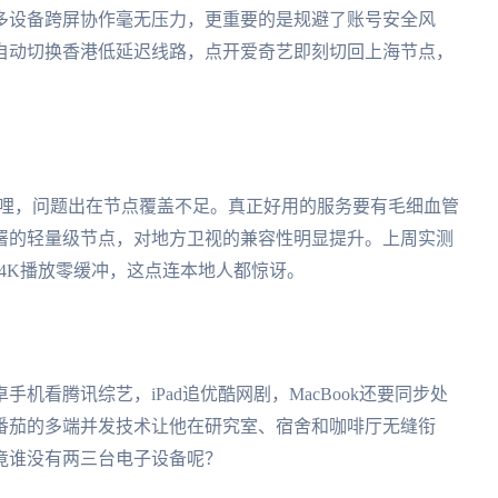
多设备跨屏协作毫无压力，更重要的是规避了账号安全风
自动切换香港低延迟线路，点开爱奇艺即刻切回上海节点，
哩哔哩，问题出在节点覆盖不足。真正好用的服务要有毛细血管
署的轻量级节点，对地方卫视的兼容性明显提升。上周实测
4K播放零缓冲，这点连本地人都惊讶。
机看腾讯综艺，iPad追优酷网剧，MacBook还要同步处
番茄的多端并发技术让他在研究室、宿舍和咖啡厅无缝衔
竟谁没有两三台电子设备呢？