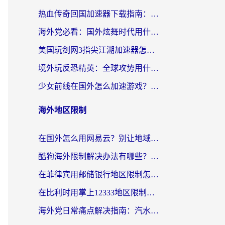
热血传奇回国加速器下载指南：海外玩家如何流畅砍怪不卡顿？
海外党必看：国外炫舞时代用什么加速器比较好？解决延迟卡顿的终极方案
美国玩剑网3指尖江湖加速器怎么选？海外党亲测避坑指南
境外玩反恐精英：全球攻势用什么加速器？2026海外玩家亲测实用指南
少女前线在国外怎么加速游戏？海外玩家必看的国服游戏畅玩指南
海外地区限制
在国外怎么用网易云？别让地域限制断了你的中文歌单——附听书社交定位解决方案
酷狗海外限制解决办法有哪些？留学生亲测有效的回国加速指南
在菲律宾用邮储银行地区限制怎么办？海外华人必看的回国加速解决方案
在比利时用掌上12333地区限制怎么办？海外华人亲测有效的回国加速方案
海外党日常痛点解决指南：汽水有些音乐在国外无法播放怎么办？