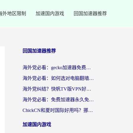
海外地区限制
加速国内游戏
回国加速器推荐
回国加速器推荐
海外党必看：gecko加速器免费试用？教你选对回国加速器，无缝刷国内剧玩游戏
海外党必看：如何选对电脑翻墙回国软件，轻松解锁国内资源？
海外党纠结？快帆TV版VPN好用吗？和扇贝手游VPN对比哪个回国效果更好？
海外党必看：免费加速器永久免费真的存在吗？教你选对回国加速器无缝刷国内资源
ChickCN和夏时国际好用吗？挪威留学生亲测3款回国加速器，附穿梭和加速喵对比指南
加速国内游戏