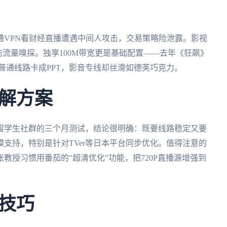
通VPN看财经直播遭遇中间人攻击，交易策略险泄露。影视
防流量嗅探。独享100M带宽更是基础配置——去年《狂飙》
普通线路卡成PPT，影音专线却丝滑如德芙巧克力。
解方案
留学生社群的三个月测试，结论很明确：既要线路稳定又要
支持，特别是针对TVer等日本平台同步优化。值得注意的
教授习惯用番茄的"超清优化"功能，把720P直播源增强到
技巧