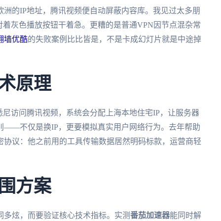
洲的IP地址，腾讯视频便自动屏蔽内容库。我见过太多朋
只能对着灰色播放按钮干着急。更糟的是普通VPN因节点混杂常
翻墙优酷
的失败案例比比皆是，不是卡成幻灯片就是中途掉
术原理
悉尼访问腾讯视频，系统会分配上海本地住宅IP，让服务器
——不仅是换IP，更要模拟真实用户网络行为。去年帮助
密协议：他之前用的工具传输数据居然明码标款，运营商轻
围方案
词多炫，而要验证核心技术指标。实测
番茄加速器
能同时解