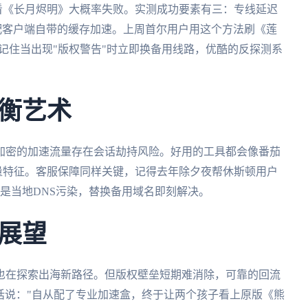
P看《长月烬明》大概率失败。实测成功要素有三：专线延迟
好搭配客户端自带的缓存加速。上周首尔用户用这个方法刷《莲
。记住当出现"版权警告"时立即换备用线路，优酷的反探测系
衡艺术
加密的加速流量存在会话劫持风险。好用的工具都会像番茄
其流量特征。客服保障同样关键，记得去年除夕夜帮休斯顿用户
位是当地DNS污染，替换备用域名即刻解决。
展望
也在探索出海新路径。但版权壁垒短期难消除，可靠的回流
话说："自从配了专业加速盒，终于让两个孩子看上原版《熊