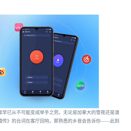
案早已从不可能变成举手之劳。无论是加拿大的雪夜还是澳
嬛传》的台词在客厅回响，那熟悉的乡音会告诉你——此刻