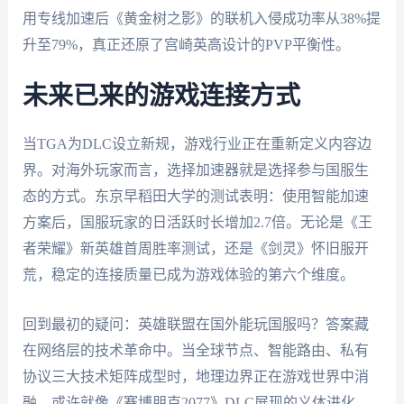
用专线加速后《黄金树之影》的联机入侵成功率从38%提
升至79%，真正还原了宫崎英高设计的PVP平衡性。
未来已来的游戏连接方式
当TGA为DLC设立新规，游戏行业正在重新定义内容边
界。对海外玩家而言，选择加速器就是选择参与国服生
态的方式。东京早稻田大学的测试表明：使用智能加速
方案后，国服玩家的日活跃时长增加2.7倍。无论是《王
者荣耀》新英雄首周胜率测试，还是《剑灵》怀旧服开
荒，稳定的连接质量已成为游戏体验的第六个维度。
回到最初的疑问：英雄联盟在国外能玩国服吗？答案藏
在网络层的技术革命中。当全球节点、智能路由、私有
协议三大技术矩阵成型时，地理边界正在游戏世界中消
融。或许就像《赛博朋克2077》DLC展现的义体进化