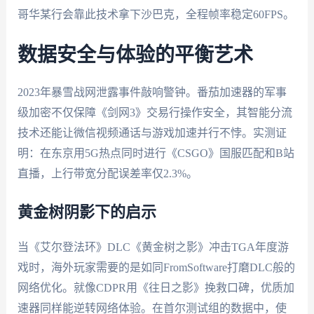
哥华某行会靠此技术拿下沙巴克，全程帧率稳定60FPS。
数据安全与体验的平衡艺术
2023年暴雪战网泄露事件敲响警钟。番茄加速器的军事
级加密不仅保障《剑网3》交易行操作安全，其智能分流
技术还能让微信视频通话与游戏加速并行不悖。实测证
明：在东京用5G热点同时进行《CSGO》国服匹配和B站
直播，上行带宽分配误差率仅2.3%。
黄金树阴影下的启示
当《艾尔登法环》DLC《黄金树之影》冲击TGA年度游
戏时，海外玩家需要的是如同FromSoftware打磨DLC般的
网络优化。就像CDPR用《往日之影》挽救口碑，优质加
速器同样能逆转网络体验。在首尔测试组的数据中，使