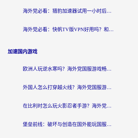
海外党必看：猎豹加速器试用一小时后，我终于找到无缝访问国内资源的正确姿势
海外党必看：快帆TV版VPN好用吗？和畅游VPN对比哪个回国效果更好？附实用选择指南
加速国内游戏
欧洲人玩逆水寒吗？海外党国服游戏畅玩终极指南（附低延迟秘籍）
外国人怎么打穿越火线？海外党国服游戏加速器终极攻略（附3大热门游戏解决方案）
在比利时怎么玩火影忍者手游？海外党亲测有效的国服游戏加速指南
堡垒前线：破坏与创造在国外能玩国服吗？海外玩家国服畅玩终极指南