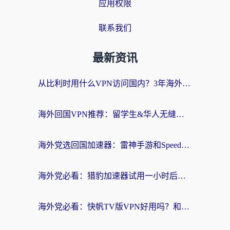
应用权限
联系我们
最新资讯
从比利时用什么VPN访问国内？3年海外党亲测有效的无缝回国上网指南
海外回国VPN推荐：留学生&华人无缝访问国内资源的实用指南
海外党选回国加速器：雷神手游和SpeedCN哪个好？附避坑指南
海外党必看：猎豹加速器试用一小时后，我终于找到无缝访问国内资源的正确姿势
海外党必看：快帆TV版VPN好用吗？和畅游VPN对比哪个回国效果更好？附实用选择指南