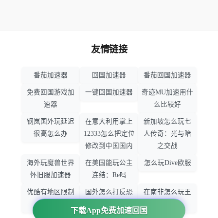
友情链接
番茄加速器
回国加速器
番茄回国加速器
免费回国游戏加
一键回国加速器
奇迹MU加速用什
速器
么比较好
钢岚国外玩延迟
在意大利用掌上
新加坡怎么玩七
很高怎么办
12333怎么把定位
人传奇：光与暗
修改到中国国内
之交战
海外玩魔兽世界
在美国能玩公主
怎么玩Dive欧服
怀旧服加速器
连结：Re吗
优酷有地区限制
国外怎么打反恐
在南非怎么玩王
吗
精英：全球攻势
者荣耀
下载App免费加速回国