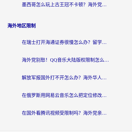
墨西哥怎么玩上古王冠不卡顿？海外党国服游戏加速器选择全攻略
海外地区限制
在瑞士打开海通证券很慢怎么办？留学生&海外华人的回国加速全攻略
海外党别愁！QQ音乐大陆版权限制怎么破？附咪咕视频、B站地区限制解除全攻略
解放军报国外打不开怎么办？海外华人必备回国加速指南，看奥运拳击、听酷狗音乐全搞定
在俄罗斯用网易云音乐怎么把定位修改到中国国内？海外党听歌自由的钥匙找到了
在国外看腾讯视频受限制吗？海外党亲测有效的回国加速器选择指南