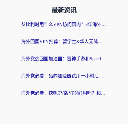
最新资讯
从比利时用什么VPN访问国内？3年海外党亲测有效的无缝回国上网指南
海外回国VPN推荐：留学生&华人无缝访问国内资源的实用指南
海外党选回国加速器：雷神手游和SpeedCN哪个好？附避坑指南
海外党必看：猎豹加速器试用一小时后，我终于找到无缝访问国内资源的正确姿势
海外党必看：快帆TV版VPN好用吗？和畅游VPN对比哪个回国效果更好？附实用选择指南