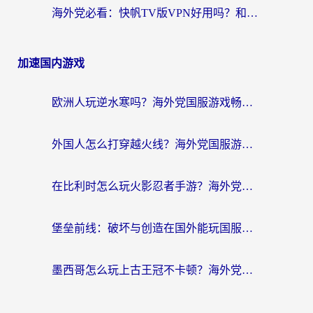
海外党必看：快帆TV版VPN好用吗？和畅游VPN对比哪个回国效果更好？附实用选择指南
加速国内游戏
欧洲人玩逆水寒吗？海外党国服游戏畅玩终极指南（附低延迟秘籍）
外国人怎么打穿越火线？海外党国服游戏加速器终极攻略（附3大热门游戏解决方案）
在比利时怎么玩火影忍者手游？海外党亲测有效的国服游戏加速指南
堡垒前线：破坏与创造在国外能玩国服吗？海外玩家国服畅玩终极指南
墨西哥怎么玩上古王冠不卡顿？海外党国服游戏加速器选择全攻略