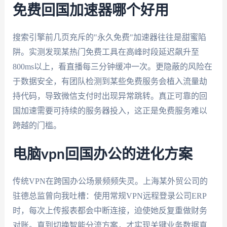
免费回国加速器哪个好用
搜索引擎前几页充斥的"永久免费"加速器往往是甜蜜陷
阱。实测发现某热门免费工具在高峰时段延迟飙升至
800ms以上，看直播每三分钟缓冲一次。更隐蔽的风险在
于数据安全，有团队检测到某些免费服务会植入流量劫
持代码，导致微信支付时出现异常跳转。真正可靠的回
国加速需要可持续的服务器投入，这正是免费服务难以
跨越的门槛。
电脑vpn回国办公的进化方案
传统VPN在跨国办公场景频频失灵。上海某外贸公司的
驻德总监曾向我吐槽：使用常规VPN远程登录公司ERP
时，每次上传报表都会中断连接，迫使她反复重做财务
对账。直到切换智能分流方案，才实现关键业务数据直