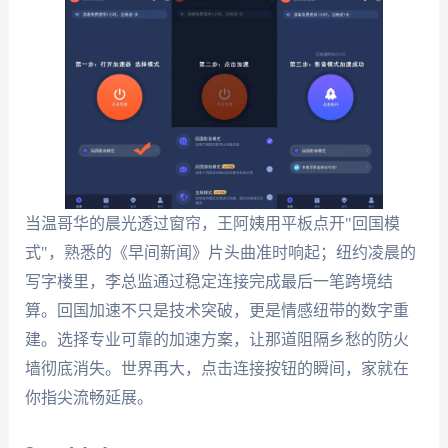
当温哥华的晨光透过窗帘，王阿姨用平板点开"回国模
式"，熟悉的《早间新闻》片头曲准时响起；纽约凌晨的
写字楼里，李总监通过稳定连接完成最后一笔跨境结
算。回国加速不只是技术突破，更是情感纽带的数字重
建。选择专业可靠的加速方案，让那道阻隔乡愁的防火
墙彻底消失。世界再大，点击连接按钮的瞬间，家就在
你指尖流畅延展。