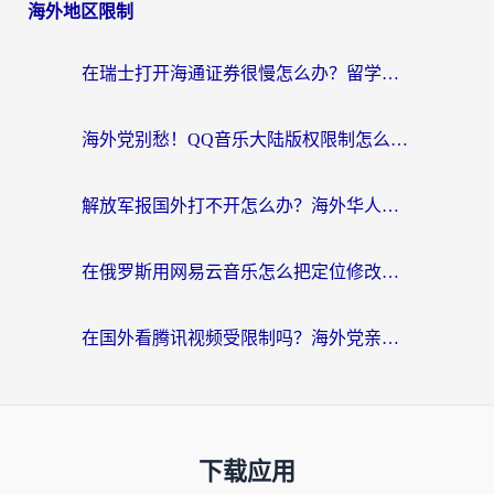
海外地区限制
在瑞士打开海通证券很慢怎么办？留学生&海外华人的回国加速全攻略
海外党别愁！QQ音乐大陆版权限制怎么破？附咪咕视频、B站地区限制解除全攻略
解放军报国外打不开怎么办？海外华人必备回国加速指南，看奥运拳击、听酷狗音乐全搞定
在俄罗斯用网易云音乐怎么把定位修改到中国国内？海外党听歌自由的钥匙找到了
在国外看腾讯视频受限制吗？海外党亲测有效的回国加速器选择指南
下载应用