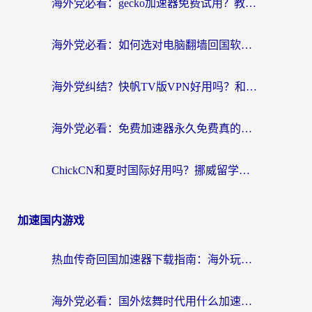
海外党必看：gecko加速器免费试用？教你选对回国加速器，无缝刷国内剧玩游戏
海外党必看：如何选对电脑翻墙回国软件，轻松解锁国内资源？
海外党纠结？快帆TV版VPN好用吗？和扇贝手游VPN对比哪个回国效果更好？
海外党必看：免费加速器永久免费真的存在吗？教你选对回国加速器无缝刷国内资源
ChickCN和夏时国际好用吗？挪威留学生亲测3款回国加速器，附穿梭和加速喵对比指南
加速国内游戏
热血传奇回国加速器下载指南：海外玩家如何流畅砍怪不卡顿？
海外党必看：国外炫舞时代用什么加速器比较好？解决延迟卡顿的终极方案