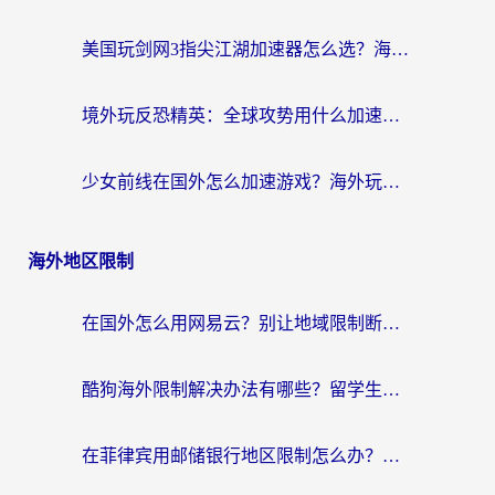
美国玩剑网3指尖江湖加速器怎么选？海外党亲测避坑指南
境外玩反恐精英：全球攻势用什么加速器？2026海外玩家亲测实用指南
少女前线在国外怎么加速游戏？海外玩家必看的国服游戏畅玩指南
海外地区限制
在国外怎么用网易云？别让地域限制断了你的中文歌单——附听书社交定位解决方案
酷狗海外限制解决办法有哪些？留学生亲测有效的回国加速指南
在菲律宾用邮储银行地区限制怎么办？海外华人必看的回国加速解决方案