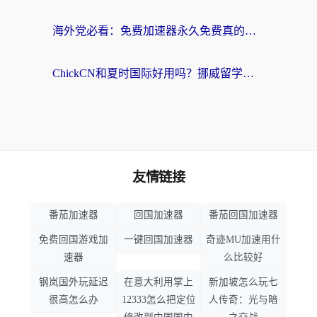
海外党必看：免费加速器永久免费真的存在吗？教你选对回国加速器无缝刷国内资源
ChickCN和夏时国际好用吗？挪威留学生亲测3款回国加速器，附穿梭和加速喵对比指南
友情链接
番茄加速器
回国加速器
番茄回国加速器
免费回国游戏加
一键回国加速器
奇迹MU加速用什
速器
么比较好
钢岚国外玩延迟
在意大利用掌上
新加坡怎么玩七
很高怎么办
12333怎么把定位
人传奇：光与暗