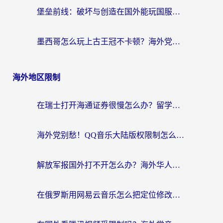
堡垒前线：破坏与创造在国外能玩国服吗？海外玩家国服畅玩终极指南
墨西哥怎么玩上古王冠不卡顿？海外党国服游戏加速器选择全攻略
海外地区限制
在瑞士打开海通证券很慢怎么办？留学生&海外华人的回国加速全攻略
海外党别愁！QQ音乐大陆版权限制怎么破？附咪咕视频、B站地区限制解除全攻略
解放军报国外打不开怎么办？海外华人必备回国加速指南，看奥运拳击、听酷狗音乐全搞定
在俄罗斯用网易云音乐怎么把定位修改到中国国内？海外党听歌自由的钥匙找到了