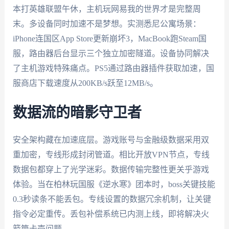
本打英雄联盟午休，主机玩网易我的世界才是完整周
末。多设备同时加速不是梦想。实测悉尼公寓场景：
iPhone连国区App Store更新崩坏3，MacBook跑Steam国
服，路由器后台显示三个独立加密隧道。设备协同解决
了主机游戏特殊痛点。PS5通过路由器插件获取加速，国
服商店下载速度从200KB/s跃至12MB/s。
数据流的暗影守卫者
安全架构藏在加速底层。游戏账号与金融级数据采用双
重加密，专线形成封闭管道。相比开放VPN节点，专线
数据包都穿上了光学迷彩。数据传输完整性更关乎游戏
体验。当在柏林玩国服《逆水寒》团本时，boss关键技能
0.3秒读条不能丢包。专线设置的数据冗余机制，让关键
指令必定重传。丢包补偿系统已内测上线，即将解决火
箭筒卡壳问题。