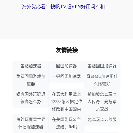
海外党必看：快帆TV版VPN好用吗？和畅游VPN对比哪个回国效果更好？附实用选择指南
友情链接
番茄加速器
回国加速器
番茄回国加速器
免费回国游戏加
一键回国加速器
奇迹MU加速用什
速器
么比较好
钢岚国外玩延迟
在意大利用掌上
新加坡怎么玩七
很高怎么办
12333怎么把定位
人传奇：光与暗
修改到中国国内
之交战
海外玩魔兽世界
在美国能玩公主
怎么玩Dive欧服
怀旧服加速器
连结：Re吗