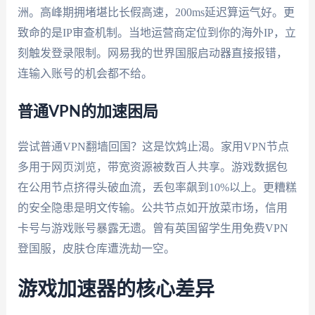
洲。高峰期拥堵堪比长假高速，200ms延迟算运气好。更
致命的是IP审查机制。当地运营商定位到你的海外IP，立
刻触发登录限制。网易我的世界国服启动器直接报错，
连输入账号的机会都不给。
普通VPN的加速困局
尝试普通VPN翻墙回国？这是饮鸩止渴。家用VPN节点
多用于网页浏览，带宽资源被数百人共享。游戏数据包
在公用节点挤得头破血流，丢包率飙到10%以上。更糟糕
的安全隐患是明文传输。公共节点如开放菜市场，信用
卡号与游戏账号暴露无遗。曾有英国留学生用免费VPN
登国服，皮肤仓库遭洗劫一空。
游戏加速器的核心差异