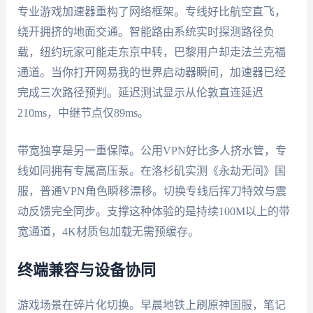
专业游戏加速器重构了网络框架。专线好比航空直飞，
绕开拥挤的地面交通。智能路由系统实时探测路径负
载，纽约玩家可能走东京中转，巴黎用户却走法兰克福
通道。当你打开网易我的世界启动器瞬间，加速器已经
完成三次路径预判。延迟测试显示从伦敦直连延迟
210ms，中继节点仅89ms。
带宽独享是另一重保障。公用VPN好比多人挤水管，专
线如同拥有专属高压泵。在洛杉矶实测《永劫无间》国
服，普通VPN角色瞬移漂移。切换专线后挥刀特效与震
动反馈完全同步。支撑这种体验的是持续100M以上的带
宽通道，4K材质包加载无需预缓存。
终端兼容与设备协同
游戏场景在碎片化切换。早晨地铁上刷原神国服，笔记