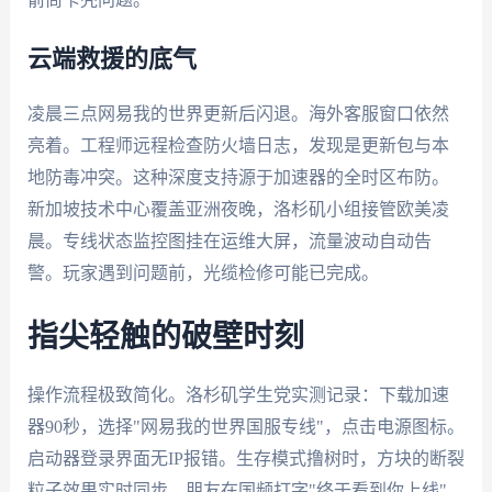
云端救援的底气
凌晨三点网易我的世界更新后闪退。海外客服窗口依然
亮着。工程师远程检查防火墙日志，发现是更新包与本
地防毒冲突。这种深度支持源于加速器的全时区布防。
新加坡技术中心覆盖亚洲夜晚，洛杉矶小组接管欧美凌
晨。专线状态监控图挂在运维大屏，流量波动自动告
警。玩家遇到问题前，光缆检修可能已完成。
指尖轻触的破壁时刻
操作流程极致简化。洛杉矶学生党实测记录：下载加速
器90秒，选择"网易我的世界国服专线"，点击电源图标。
启动器登录界面无IP报错。生存模式撸树时，方块的断裂
粒子效果实时同步。朋友在国频打字"终于看到你上线"。