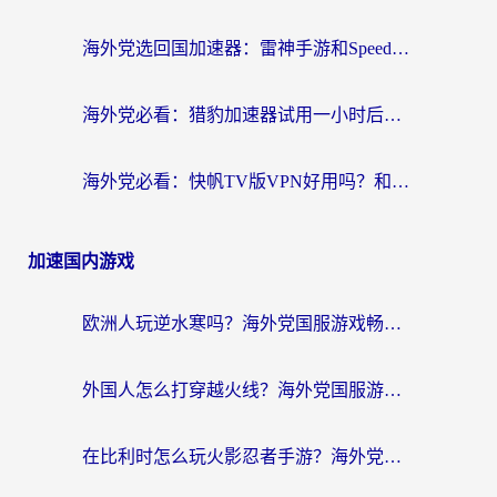
海外党选回国加速器：雷神手游和SpeedCN哪个好？附避坑指南
海外党必看：猎豹加速器试用一小时后，我终于找到无缝访问国内资源的正确姿势
海外党必看：快帆TV版VPN好用吗？和畅游VPN对比哪个回国效果更好？附实用选择指南
加速国内游戏
欧洲人玩逆水寒吗？海外党国服游戏畅玩终极指南（附低延迟秘籍）
外国人怎么打穿越火线？海外党国服游戏加速器终极攻略（附3大热门游戏解决方案）
在比利时怎么玩火影忍者手游？海外党亲测有效的国服游戏加速指南