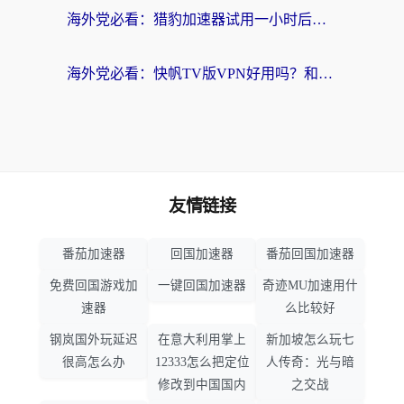
海外党必看：猎豹加速器试用一小时后，我终于找到无缝访问国内资源的正确姿势
海外党必看：快帆TV版VPN好用吗？和畅游VPN对比哪个回国效果更好？附实用选择指南
友情链接
番茄加速器
回国加速器
番茄回国加速器
免费回国游戏加
一键回国加速器
奇迹MU加速用什
速器
么比较好
钢岚国外玩延迟
在意大利用掌上
新加坡怎么玩七
很高怎么办
12333怎么把定位
人传奇：光与暗
修改到中国国内
之交战