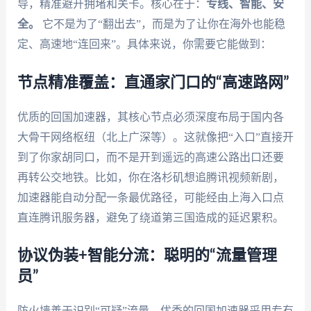
导，精准避开拥堵和关卡。核心在于：
专线、智能、安
全。
它不是为了“翻出去”，而是为了让你在海外也能稳
定、高速地“连回来”。具体来说，你需要它能做到：
节点精准覆盖：直通家门口的“高速路网”
优质的回国加速器，其核心节点必须深度布局于国内各
大骨干网络枢纽（北上广深等）。这就像把“入口”直接开
到了你家胡同口，而不是开到遥远的高速公路出口还要
再转公交地铁。比如，你在洛杉矶想追腾讯视频新剧，
加速器能自动分配一条最优路径，可能经由上海入口点
直连腾讯服务器，避免了绕道第三国造成的延迟累积。
协议伪装+智能分流：聪明的“流量管理
员”
防火墙善于识别“可疑”流量。优秀的回国加速器采用专有