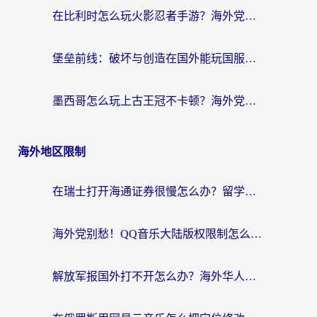
在比利时怎么玩火影忍者手游？海外党亲测有效的国服游戏加速指南
堡垒前线：破坏与创造在国外能玩国服吗？海外玩家国服畅玩终极指南
墨西哥怎么玩上古王冠不卡顿？海外党国服游戏加速器选择全攻略
海外地区限制
在瑞士打开海通证券很慢怎么办？留学生&海外华人的回国加速全攻略
海外党别愁！QQ音乐大陆版权限制怎么破？附咪咕视频、B站地区限制解除全攻略
解放军报国外打不开怎么办？海外华人必备回国加速指南，看奥运拳击、听酷狗音乐全搞定