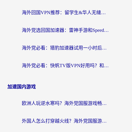
海外回国VPN推荐：留学生&华人无缝访问国内资源的实用指南
海外党选回国加速器：雷神手游和SpeedCN哪个好？附避坑指南
海外党必看：猎豹加速器试用一小时后，我终于找到无缝访问国内资源的正确姿势
海外党必看：快帆TV版VPN好用吗？和畅游VPN对比哪个回国效果更好？附实用选择指南
加速国内游戏
欧洲人玩逆水寒吗？海外党国服游戏畅玩终极指南（附低延迟秘籍）
外国人怎么打穿越火线？海外党国服游戏加速器终极攻略（附3大热门游戏解决方案）