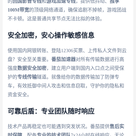
的
回国影音专线
和
游戏加速专线
，提供低抖动、
独享
100M带宽
的顶级网络通道，确保追剧不掉帧，游戏团战
不卡顿。这是普通共享节点无法比拟的体验。
安全加密，安心操作敏感信息
使用国内网银转账、登陆12306买票、上传私人文件到云
盘？安全至关重要。
番茄加速器
对所有传输数据进行高
强度
数据安全加密
，建立用户端到国内入口点之间受保
护的
专线传输
隧道。就像给你的数据传输加了防弹专
车，有效抵御中间人攻击和信息窃取，守护你的隐私和
资金安全。
可靠后盾：专业团队随时响应
技术产品再稳定也可能遇到突发状况。番茄提供
售后实
时保障
，配备
专业的技术团队
7x24小时在线响应。无论