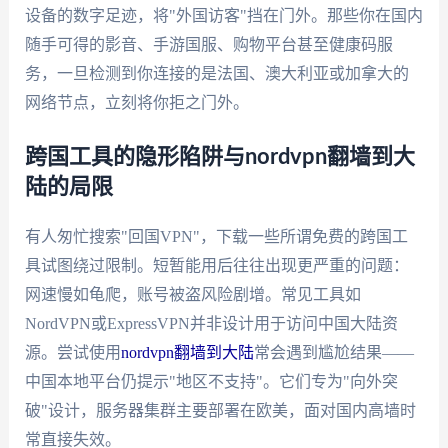
设备的数字足迹，将"外国访客"挡在门外。那些你在国内
随手可得的影音、手游国服、购物平台甚至健康码服
务，一旦检测到你连接的是法国、澳大利亚或加拿大的
网络节点，立刻将你拒之门外。
跨国工具的隐形陷阱与nordvpn翻墙到大
陆的局限
有人匆忙搜索"回国VPN"，下载一些所谓免费的跨国工
具试图绕过限制。短暂能用后往往出现更严重的问题：
网速慢如龟爬，账号被盗风险剧增。常见工具如
NordVPN或ExpressVPN并非设计用于访问中国大陆资
源。尝试使用
nordvpn翻墙到大陆
常会遇到尴尬结果——
中国本地平台仍提示"地区不支持"。它们专为"向外突
破"设计，服务器集群主要部署在欧美，面对国内高墙时
常直接失效。