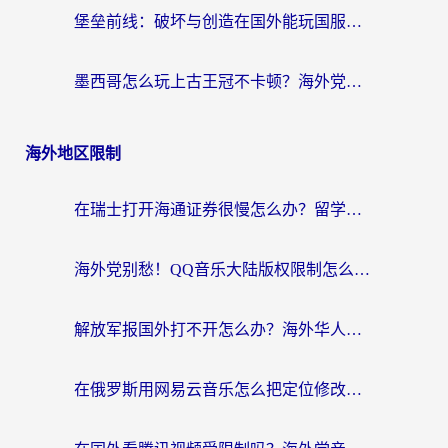
堡垒前线：破坏与创造在国外能玩国服吗？海外玩家国服畅玩终极指南
墨西哥怎么玩上古王冠不卡顿？海外党国服游戏加速器选择全攻略
海外地区限制
在瑞士打开海通证券很慢怎么办？留学生&海外华人的回国加速全攻略
海外党别愁！QQ音乐大陆版权限制怎么破？附咪咕视频、B站地区限制解除全攻略
解放军报国外打不开怎么办？海外华人必备回国加速指南，看奥运拳击、听酷狗音乐全搞定
在俄罗斯用网易云音乐怎么把定位修改到中国国内？海外党听歌自由的钥匙找到了