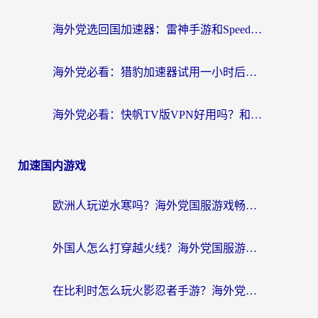
海外党选回国加速器：雷神手游和SpeedCN哪个好？附避坑指南
海外党必看：猎豹加速器试用一小时后，我终于找到无缝访问国内资源的正确姿势
海外党必看：快帆TV版VPN好用吗？和畅游VPN对比哪个回国效果更好？附实用选择指南
加速国内游戏
欧洲人玩逆水寒吗？海外党国服游戏畅玩终极指南（附低延迟秘籍）
外国人怎么打穿越火线？海外党国服游戏加速器终极攻略（附3大热门游戏解决方案）
在比利时怎么玩火影忍者手游？海外党亲测有效的国服游戏加速指南