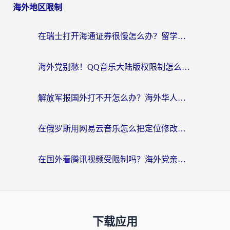
海外地区限制
在瑞士打开海通证券很慢怎么办？留学生&海外华人的回国加速全攻略
海外党别愁！QQ音乐大陆版权限制怎么破？附咪咕视频、B站地区限制解除全攻略
解放军报国外打不开怎么办？海外华人必备回国加速指南，看奥运拳击、听酷狗音乐全搞定
在俄罗斯用网易云音乐怎么把定位修改到中国国内？海外党听歌自由的钥匙找到了
在国外看腾讯视频受限制吗？海外党亲测有效的回国加速器选择指南
下载应用