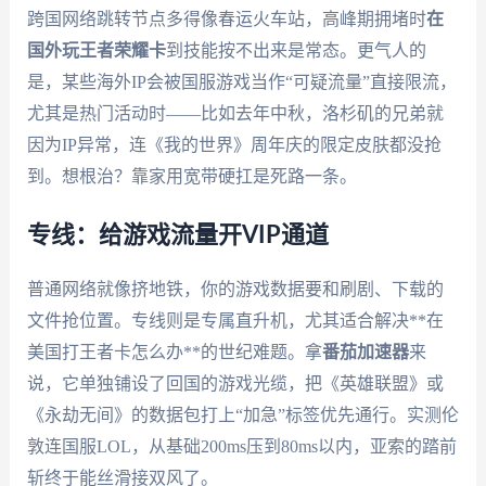
跨国网络跳转节点多得像春运火车站，高峰期拥堵时
在
国外玩王者荣耀卡
到技能按不出来是常态。更气人的
是，某些海外IP会被国服游戏当作“可疑流量”直接限流，
尤其是热门活动时——比如去年中秋，洛杉矶的兄弟就
因为IP异常，连《我的世界》周年庆的限定皮肤都没抢
到。想根治？靠家用宽带硬扛是死路一条。
专线：给游戏流量开VIP通道
普通网络就像挤地铁，你的游戏数据要和刷剧、下载的
文件抢位置。专线则是专属直升机，尤其适合解决**在
美国打王者卡怎么办**的世纪难题。拿
番茄加速器
来
说，它单独铺设了回国的游戏光缆，把《英雄联盟》或
《永劫无间》的数据包打上“加急”标签优先通行。实测伦
敦连国服LOL，从基础200ms压到80ms以内，亚索的踏前
斩终于能丝滑接双风了。