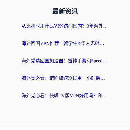
最新资讯
从比利时用什么VPN访问国内？3年海外党亲测有效的无缝回国上网指南
海外回国VPN推荐：留学生&华人无缝访问国内资源的实用指南
海外党选回国加速器：雷神手游和SpeedCN哪个好？附避坑指南
海外党必看：猎豹加速器试用一小时后，我终于找到无缝访问国内资源的正确姿势
海外党必看：快帆TV版VPN好用吗？和畅游VPN对比哪个回国效果更好？附实用选择指南