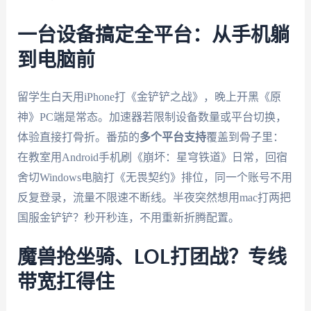
一台设备搞定全平台：从手机躺
到电脑前
留学生白天用iPhone打《金铲铲之战》，晚上开黑《原
神》PC端是常态。加速器若限制设备数量或平台切换，
体验直接打骨折。番茄的
多个平台支持
覆盖到骨子里：
在教室用Android手机刷《崩坏：星穹铁道》日常，回宿
舍切Windows电脑打《无畏契约》排位，同一个账号不用
反复登录，流量不限速不断线。半夜突然想用mac打两把
国服金铲铲？秒开秒连，不用重新折腾配置。
魔兽抢坐骑、LOL打团战？专线
带宽扛得住