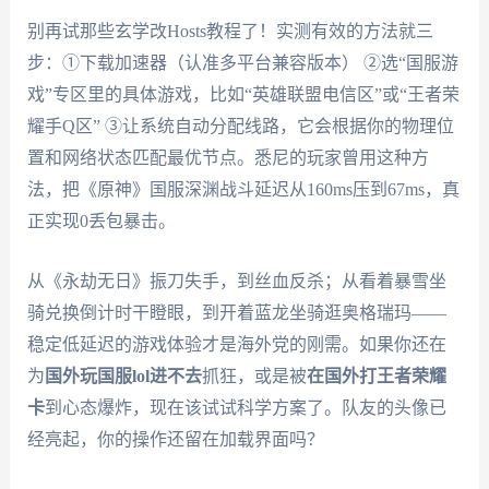
别再试那些玄学改Hosts教程了！实测有效的方法就三
步：①下载加速器（认准多平台兼容版本） ②选“国服游
戏”专区里的具体游戏，比如“英雄联盟电信区”或“王者荣
耀手Q区” ③让系统自动分配线路，它会根据你的物理位
置和网络状态匹配最优节点。悉尼的玩家曾用这种方
法，把《原神》国服深渊战斗延迟从160ms压到67ms，真
正实现0丢包暴击。
从《永劫无日》振刀失手，到丝血反杀；从看着暴雪坐
骑兑换倒计时干瞪眼，到开着蓝龙坐骑逛奥格瑞玛——
稳定低延迟的游戏体验才是海外党的刚需。如果你还在
为
国外玩国服lol进不去
抓狂，或是被
在国外打王者荣耀
卡
到心态爆炸，现在该试试科学方案了。队友的头像已
经亮起，你的操作还留在加载界面吗？