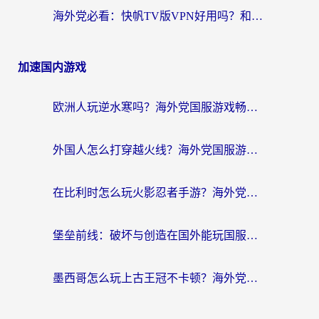
海外党必看：快帆TV版VPN好用吗？和畅游VPN对比哪个回国效果更好？附实用选择指南
加速国内游戏
欧洲人玩逆水寒吗？海外党国服游戏畅玩终极指南（附低延迟秘籍）
外国人怎么打穿越火线？海外党国服游戏加速器终极攻略（附3大热门游戏解决方案）
在比利时怎么玩火影忍者手游？海外党亲测有效的国服游戏加速指南
堡垒前线：破坏与创造在国外能玩国服吗？海外玩家国服畅玩终极指南
墨西哥怎么玩上古王冠不卡顿？海外党国服游戏加速器选择全攻略