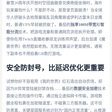
暴雪20周年庆开放时空扭曲徽章兑换绝版坐骑时，海外
玩家最怕什么？不是肝不动，是登录页面崩溃！当全球
华人挤破头去抢限量版乱羽角鹰兽或伊利达雷末日龙鹰
时，普通VPN早就被挤崩了。番茄的
独享100M带宽
和
智
能分流
技术，把游戏流量和普通网页浏览拆开处理。即
使你在用Twitch直播抢暴掠龙训练师声望，后台加速《魔
兽世界》依然稳如老狗。无限流量设计更是硬核，通宵
下副本也不用掐着GB数打游戏。
安全防封号，比延迟优化更重要
试想你好不容易用《我的世界》红石造出自动农场，却
因为IP异常登陆被封禁存档……番茄的
数据安全加密
技术
直接让危险操作归零。通过独立虚拟网卡传输，游戏数
据全程包裹在加密隧道里，不碰第三方服务器。这不仅
防黑客，关键是国服系统识别为“国内正常流量”，从根源