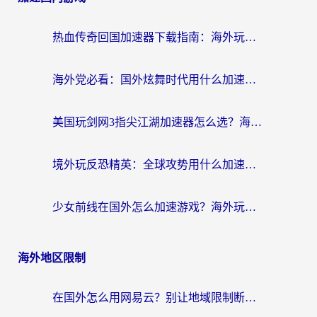
热血传奇回国加速器下载指南：海外玩家如何流畅砍怪不卡顿？
海外党必看：国外炫舞时代用什么加速器比较好？解决延迟卡顿的终极方案
美国玩剑网3指尖江湖加速器怎么选？海外党亲测避坑指南
境外玩反恐精英：全球攻势用什么加速器？2026海外玩家亲测实用指南
少女前线在国外怎么加速游戏？海外玩家必看的国服游戏畅玩指南
海外地区限制
在国外怎么用网易云？别让地域限制断了你的中文歌单——附听书社交定位解决方案