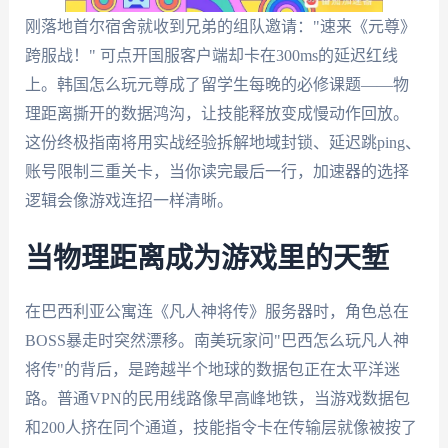
刚落地首尔宿舍就收到兄弟的组队邀请："速来《元尊》
跨服战！" 可点开国服客户端却卡在300ms的延迟红线
上。韩国怎么玩元尊成了留学生每晚的必修课题——物
理距离撕开的数据鸿沟，让技能释放变成慢动作回放。
这份终极指南将用实战经验拆解地域封锁、延迟跳ping、
账号限制三重关卡，当你读完最后一行，加速器的选择
逻辑会像游戏连招一样清晰。
当物理距离成为游戏里的天堑
在巴西利亚公寓连《凡人神将传》服务器时，角色总在
BOSS暴走时突然漂移。南美玩家问"巴西怎么玩凡人神
将传"的背后，是跨越半个地球的数据包正在太平洋迷
路。普通VPN的民用线路像早高峰地铁，当游戏数据包
和200人挤在同个通道，技能指令卡在传输层就像被按了