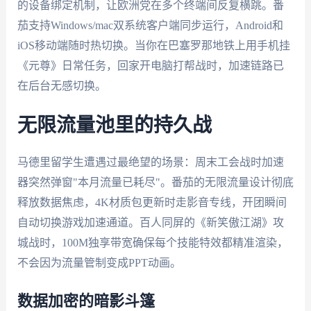
的设备绑定机制，让欧洲党在多个终端间反复横跳。番
茄支持Windows/mac双系统客户端同步运行，Android和
iOS移动端随时热切换。当你在巴塞罗那地铁上用手机挂
《元尊》日常任务，回家开电脑打帮战时，加速链路已
在后台无感切换。
无限流量池里的持久战
马德里留学生遭遇过最绝望的场景：周末工会战时加速
器突然弹窗"本月流量已耗尽"。番茄的无限流量设计彻底
释放数据焦虑，4K材质包更新时走影音专线，开团瞬间
自动切换游戏加速通道。百人同屏的《新笑傲江湖》攻
城战时，100M独享带宽确保每个技能特效都精准渲染，
不会因为流量管制变成PPT动画。
数据加密的暗影斗篷