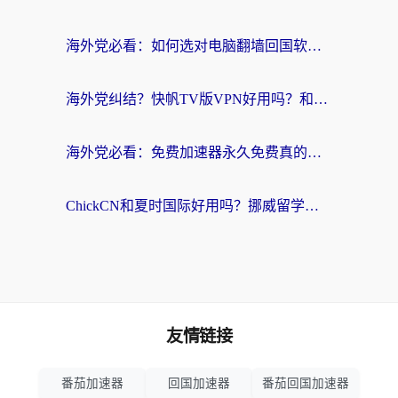
海外党必看：如何选对电脑翻墙回国软件，轻松解锁国内资源？
海外党纠结？快帆TV版VPN好用吗？和扇贝手游VPN对比哪个回国效果更好？
海外党必看：免费加速器永久免费真的存在吗？教你选对回国加速器无缝刷国内资源
ChickCN和夏时国际好用吗？挪威留学生亲测3款回国加速器，附穿梭和加速喵对比指南
友情链接
番茄加速器
回国加速器
番茄回国加速器