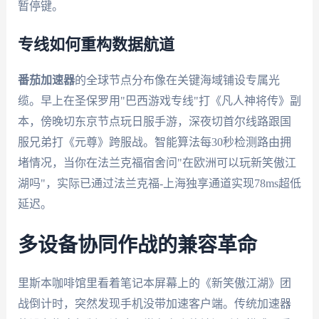
暂停键。
专线如何重构数据航道
番茄加速器
的全球节点分布像在关键海域铺设专属光
缆。早上在圣保罗用"巴西游戏专线"打《凡人神将传》副
本，傍晚切东京节点玩日服手游，深夜切首尔线路跟国
服兄弟打《元尊》跨服战。智能算法每30秒检测路由拥
堵情况，当你在法兰克福宿舍问"在欧洲可以玩新笑傲江
湖吗"，实际已通过法兰克福-上海独享通道实现78ms超低
延迟。
多设备协同作战的兼容革命
里斯本咖啡馆里看着笔记本屏幕上的《新笑傲江湖》团
战倒计时，突然发现手机没带加速客户端。传统加速器