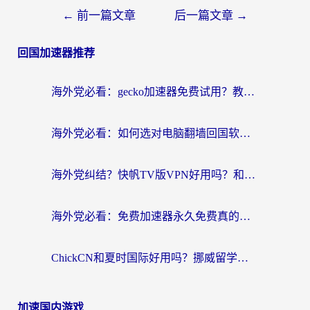
←
前一篇文章
后一篇文章
→
回国加速器推荐
海外党必看：gecko加速器免费试用？教你选对回国加速器，无缝刷国内剧玩游戏
海外党必看：如何选对电脑翻墙回国软件，轻松解锁国内资源？
海外党纠结？快帆TV版VPN好用吗？和扇贝手游VPN对比哪个回国效果更好？
海外党必看：免费加速器永久免费真的存在吗？教你选对回国加速器无缝刷国内资源
ChickCN和夏时国际好用吗？挪威留学生亲测3款回国加速器，附穿梭和加速喵对比指南
加速国内游戏