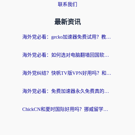
联系我们
最新资讯
海外党必看：gecko加速器免费试用？教你选对回国加速器，无缝刷国内剧玩游戏
海外党必看：如何选对电脑翻墙回国软件，轻松解锁国内资源？
海外党纠结？快帆TV版VPN好用吗？和扇贝手游VPN对比哪个回国效果更好？
海外党必看：免费加速器永久免费真的存在吗？教你选对回国加速器无缝刷国内资源
ChickCN和夏时国际好用吗？挪威留学生亲测3款回国加速器，附穿梭和加速喵对比指南