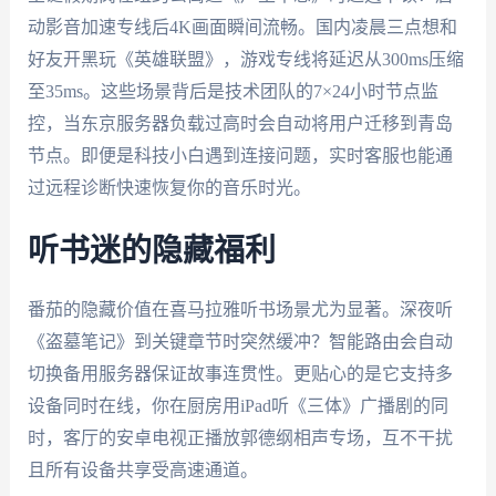
动影音加速专线后4K画面瞬间流畅。国内凌晨三点想和
好友开黑玩《英雄联盟》，游戏专线将延迟从300ms压缩
至35ms。这些场景背后是技术团队的7×24小时节点监
控，当东京服务器负载过高时会自动将用户迁移到青岛
节点。即便是科技小白遇到连接问题，实时客服也能通
过远程诊断快速恢复你的音乐时光。
听书迷的隐藏福利
番茄的隐藏价值在喜马拉雅听书场景尤为显著。深夜听
《盗墓笔记》到关键章节时突然缓冲？智能路由会自动
切换备用服务器保证故事连贯性。更贴心的是它支持多
设备同时在线，你在厨房用iPad听《三体》广播剧的同
时，客厅的安卓电视正播放郭德纲相声专场，互不干扰
且所有设备共享受高速通道。