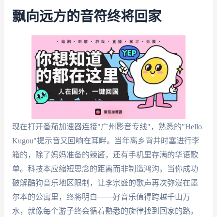
飘向远方的音符终将回家
现在打开番茄加速器连接"广州影音专线"，熟悉的"Hello
Kugou"提示音又回响在耳畔。当年离乡背井时塞进行李
箱的，除了妈妈准备的辣酱，还有手机里存满的华语歌
单。科技本应缩短思念的距离而非制造鸿沟。当你成功
破解酷狗音乐地区限制，让李宗盛的歌声再次弥漫在墨
尔本的公寓里，终将明白——好音乐值得跨越千山万
水，就像每个游子终会循着熟悉的旋律找到回家的路。