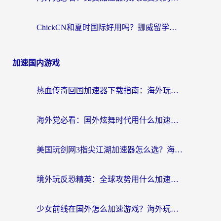
ChickCN和夏时国际好用吗？挪威留学生亲测3款回国加速器，附穿梭和加速喵对比指南
加速国内游戏
热血传奇回国加速器下载指南：海外玩家如何流畅砍怪不卡顿？
海外党必看：国外炫舞时代用什么加速器比较好？解决延迟卡顿的终极方案
美国玩剑网3指尖江湖加速器怎么选？海外党亲测避坑指南
境外玩反恐精英：全球攻势用什么加速器？2026海外玩家亲测实用指南
少女前线在国外怎么加速游戏？海外玩家必看的国服游戏畅玩指南