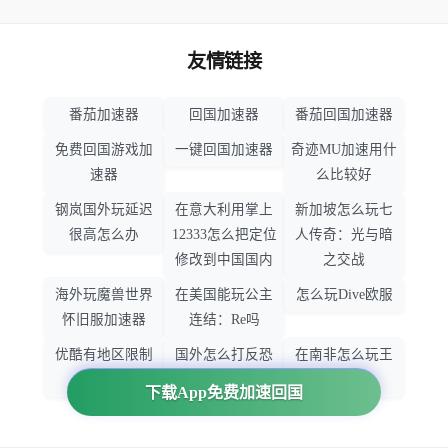
友情链接
番茄加速器
回国加速器
番茄回国加速器
免费回国游戏加
一键回国加速器
奇迹MU加速用什
速器
么比较好
钢岚国外玩延迟
在意大利用掌上
新加坡怎么玩七
很高怎么办
12333怎么把定位
人传奇：光与暗
修改到中国国内
之交战
海外玩魔兽世界
在美国能玩公主
怎么玩Dive欧服
怀旧服加速器
连结：Re吗
优酷有地区限制
国外怎么打反恐
在南非怎么玩王
吗
精英：全球攻势
者荣耀
下载App免费加速回国