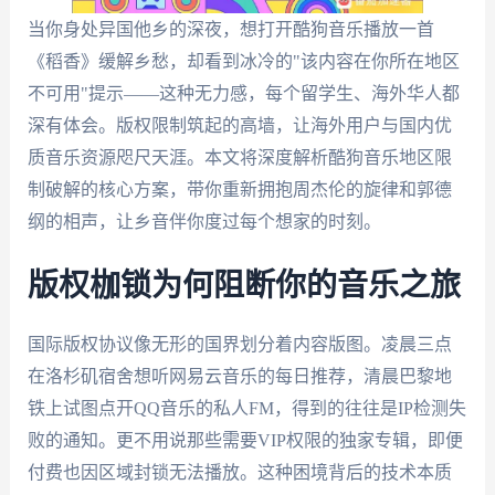
当你身处异国他乡的深夜，想打开酷狗音乐播放一首
《稻香》缓解乡愁，却看到冰冷的"该内容在你所在地区
不可用"提示——这种无力感，每个留学生、海外华人都
深有体会。版权限制筑起的高墙，让海外用户与国内优
质音乐资源咫尺天涯。本文将深度解析酷狗音乐地区限
制破解的核心方案，带你重新拥抱周杰伦的旋律和郭德
纲的相声，让乡音伴你度过每个想家的时刻。
版权枷锁为何阻断你的音乐之旅
国际版权协议像无形的国界划分着内容版图。凌晨三点
在洛杉矶宿舍想听网易云音乐的每日推荐，清晨巴黎地
铁上试图点开QQ音乐的私人FM，得到的往往是IP检测失
败的通知。更不用说那些需要VIP权限的独家专辑，即便
付费也因区域封锁无法播放。这种困境背后的技术本质