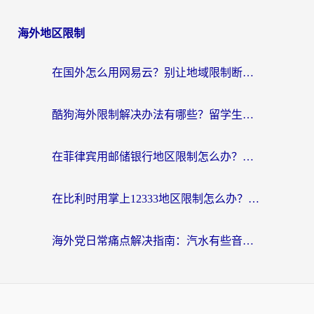
海外地区限制
在国外怎么用网易云？别让地域限制断了你的中文歌单——附听书社交定位解决方案
酷狗海外限制解决办法有哪些？留学生亲测有效的回国加速指南
在菲律宾用邮储银行地区限制怎么办？海外华人必看的回国加速解决方案
在比利时用掌上12333地区限制怎么办？海外华人亲测有效的回国加速方案
海外党日常痛点解决指南：汽水有些音乐在国外无法播放怎么办？