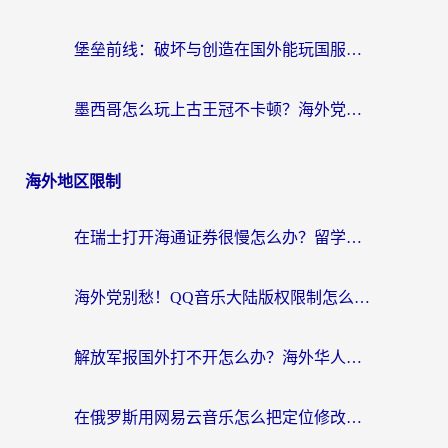
堡垒前线：破坏与创造在国外能玩国服吗？海外玩家国服畅玩终极指南
墨西哥怎么玩上古王冠不卡顿？海外党国服游戏加速器选择全攻略
海外地区限制
在瑞士打开海通证券很慢怎么办？留学生&海外华人的回国加速全攻略
海外党别愁！QQ音乐大陆版权限制怎么破？附咪咕视频、B站地区限制解除全攻略
解放军报国外打不开怎么办？海外华人必备回国加速指南，看奥运拳击、听酷狗音乐全搞定
在俄罗斯用网易云音乐怎么把定位修改到中国国内？海外党听歌自由的钥匙找到了