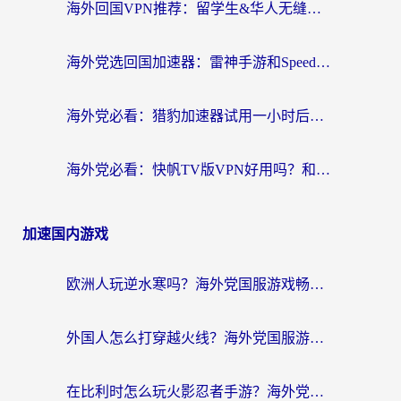
海外回国VPN推荐：留学生&华人无缝访问国内资源的实用指南
海外党选回国加速器：雷神手游和SpeedCN哪个好？附避坑指南
海外党必看：猎豹加速器试用一小时后，我终于找到无缝访问国内资源的正确姿势
海外党必看：快帆TV版VPN好用吗？和畅游VPN对比哪个回国效果更好？附实用选择指南
加速国内游戏
欧洲人玩逆水寒吗？海外党国服游戏畅玩终极指南（附低延迟秘籍）
外国人怎么打穿越火线？海外党国服游戏加速器终极攻略（附3大热门游戏解决方案）
在比利时怎么玩火影忍者手游？海外党亲测有效的国服游戏加速指南