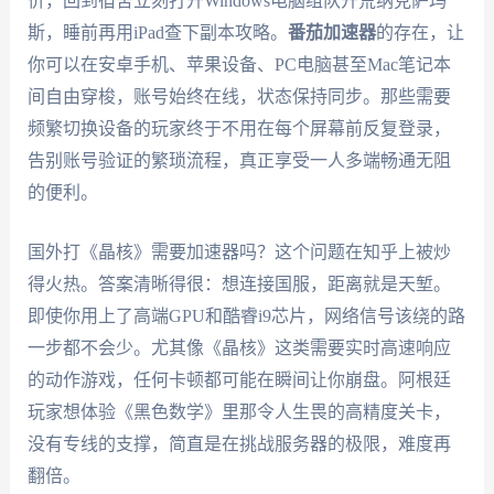
价，回到宿舍立刻打开Windows电脑组队开荒纳克萨玛
斯，睡前再用iPad查下副本攻略。
番茄加速器
的存在，让
你可以在安卓手机、苹果设备、PC电脑甚至Mac笔记本
间自由穿梭，账号始终在线，状态保持同步。那些需要
频繁切换设备的玩家终于不用在每个屏幕前反复登录，
告别账号验证的繁琐流程，真正享受一人多端畅通无阻
的便利。
国外打《晶核》需要加速器吗？这个问题在知乎上被炒
得火热。答案清晰得很：想连接国服，距离就是天堑。
即使你用上了高端GPU和酷睿i9芯片，网络信号该绕的路
一步都不会少。尤其像《晶核》这类需要实时高速响应
的动作游戏，任何卡顿都可能在瞬间让你崩盘。阿根廷
玩家想体验《黑色数学》里那令人生畏的高精度关卡，
没有专线的支撑，简直是在挑战服务器的极限，难度再
翻倍。