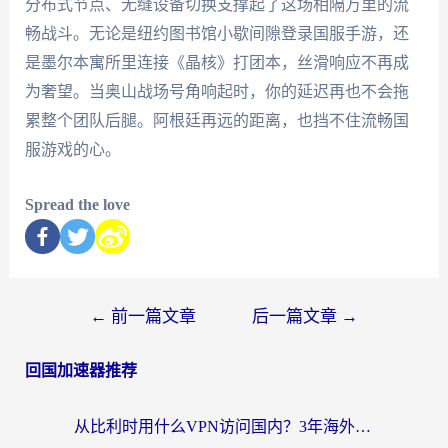
分布式节点、无缝设备切换支撑起了这场相隔万里的流
畅战斗。无论是纽约图书馆小歇间隙登录国服手游，还
是墨尔本寓所里连接《晶核》打团本，丝滑响应不再成
为奢望。当奥山战场号角响起时，你的延迟再也不会拖
累整个团队后腿。阿根廷再远的距离，也挡不住流畅国
服游戏的心。
Spread the love
←
前一篇文章
后一篇文章
→
回国加速器推荐
从比利时用什么VPN访问国内？3年海外党亲测有效的无缝回国上网指南