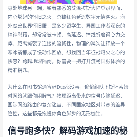
身处地球另一端，望着熟悉的艾泽拉斯大陆登录界面，
内心燃起的怀旧之火，总被红色延迟数字无情浇灭。海
外魔兽世界怀旧服，是多少留学生、异国工作者深夜的
精神慰藉，却常常被卡顿、高延迟、掉线折磨得心力交
瘁。距离撕裂了连接的流畅性，物理的鸿沟让释放一个
寒冰箭都成了慢动作回放。想找回当年征战熔火之心的
快感？跨越地理隔阂，你需要一把打开流畅国服体验的
精准钥匙。
为什么在图书馆通宵赶Due都没事，偏偏组队下斯坦索姆
时网络就跟你闹脾气？物理距离带来的信号传输延迟、
国际网络路由的复杂迷宫、不同国家地区对带宽的差异
管控，这些都是拖慢你角色脚步的无形枷锁。
信号跑多快？解码游戏加速的秘