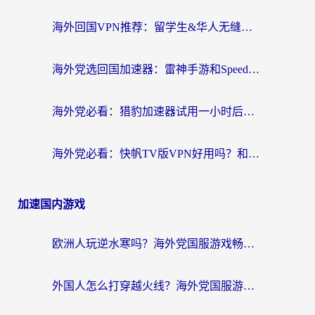
海外回国VPN推荐：留学生&华人无缝访问国内资源的实用指南
海外党选回国加速器：雷神手游和SpeedCN哪个好？附避坑指南
海外党必看：猎豹加速器试用一小时后，我终于找到无缝访问国内资源的正确姿势
海外党必看：快帆TV版VPN好用吗？和畅游VPN对比哪个回国效果更好？附实用选择指南
加速国内游戏
欧洲人玩逆水寒吗？海外党国服游戏畅玩终极指南（附低延迟秘籍）
外国人怎么打穿越火线？海外党国服游戏加速器终极攻略（附3大热门游戏解决方案）