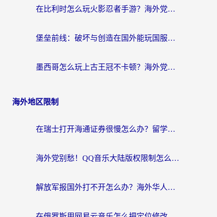
在比利时怎么玩火影忍者手游？海外党亲测有效的国服游戏加速指南
堡垒前线：破坏与创造在国外能玩国服吗？海外玩家国服畅玩终极指南
墨西哥怎么玩上古王冠不卡顿？海外党国服游戏加速器选择全攻略
海外地区限制
在瑞士打开海通证券很慢怎么办？留学生&海外华人的回国加速全攻略
海外党别愁！QQ音乐大陆版权限制怎么破？附咪咕视频、B站地区限制解除全攻略
解放军报国外打不开怎么办？海外华人必备回国加速指南，看奥运拳击、听酷狗音乐全搞定
在俄罗斯用网易云音乐怎么把定位修改到中国国内？海外党听歌自由的钥匙找到了