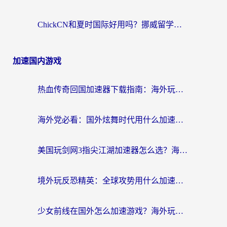
ChickCN和夏时国际好用吗？挪威留学生亲测3款回国加速器，附穿梭和加速喵对比指南
加速国内游戏
热血传奇回国加速器下载指南：海外玩家如何流畅砍怪不卡顿？
海外党必看：国外炫舞时代用什么加速器比较好？解决延迟卡顿的终极方案
美国玩剑网3指尖江湖加速器怎么选？海外党亲测避坑指南
境外玩反恐精英：全球攻势用什么加速器？2026海外玩家亲测实用指南
少女前线在国外怎么加速游戏？海外玩家必看的国服游戏畅玩指南