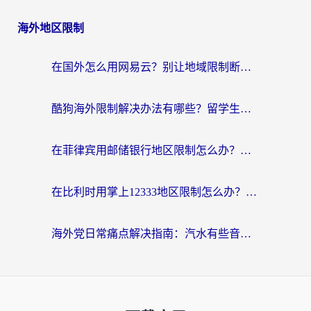
海外地区限制
在国外怎么用网易云？别让地域限制断了你的中文歌单——附听书社交定位解决方案
酷狗海外限制解决办法有哪些？留学生亲测有效的回国加速指南
在菲律宾用邮储银行地区限制怎么办？海外华人必看的回国加速解决方案
在比利时用掌上12333地区限制怎么办？海外华人亲测有效的回国加速方案
海外党日常痛点解决指南：汽水有些音乐在国外无法播放怎么办？