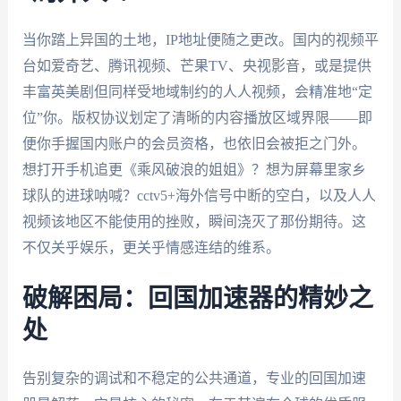
当你踏上异国的土地，IP地址便随之更改。国内的视频平
台如爱奇艺、腾讯视频、芒果TV、央视影音，或是提供
丰富英美剧但同样受地域制约的人人视频，会精准地“定
位”你。版权协议划定了清晰的内容播放区域界限——即
便你手握国内账户的会员资格，也依旧会被拒之门外。
想打开手机追更《乘风破浪的姐姐》？想为屏幕里家乡
球队的进球呐喊？cctv5+海外信号中断的空白，以及人人
视频该地区不能使用的挫败，瞬间浇灭了那份期待。这
不仅关乎娱乐，更关乎情感连结的维系。
破解困局：回国加速器的精妙之
处
告别复杂的调试和不稳定的公共通道，专业的回国加速