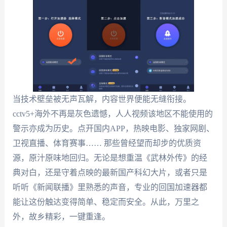
当技术壁垒被无声瓦解，内容世界便能无缝衔接。
cctv5+海外不再是灰色遗憾，人人视频该地区不能使用的
警示亦成为历史。点开国内APP，热映电影、独家网剧、
卫视直播、体育赛事…… 那些曾经望而却步的优质资
源，原汁原味地回归。无论是想重温《武林外传》的经
典对白，还是守着点映的最新国产科幻大片，或者只是
听听《新闻联播》里熟悉的声音，专业的回国加速器都
能让这份触达变得简单、稳定而安全。从此，万里之
外，故乡精彩，一键重逢。