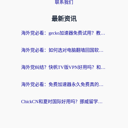
联系我们
最新资讯
海外党必看：gecko加速器免费试用？教你选对回国加速器，无缝刷国内剧玩游戏
海外党必看：如何选对电脑翻墙回国软件，轻松解锁国内资源？
海外党纠结？快帆TV版VPN好用吗？和扇贝手游VPN对比哪个回国效果更好？
海外党必看：免费加速器永久免费真的存在吗？教你选对回国加速器无缝刷国内资源
ChickCN和夏时国际好用吗？挪威留学生亲测3款回国加速器，附穿梭和加速喵对比指南