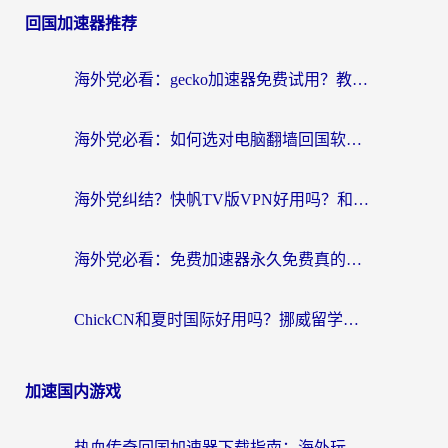
回国加速器推荐
海外党必看：gecko加速器免费试用？教你选对回国加速器，无缝刷国内剧玩游戏
海外党必看：如何选对电脑翻墙回国软件，轻松解锁国内资源？
海外党纠结？快帆TV版VPN好用吗？和扇贝手游VPN对比哪个回国效果更好？
海外党必看：免费加速器永久免费真的存在吗？教你选对回国加速器无缝刷国内资源
ChickCN和夏时国际好用吗？挪威留学生亲测3款回国加速器，附穿梭和加速喵对比指南
加速国内游戏
热血传奇回国加速器下载指南：海外玩家如何流畅砍怪不卡顿？