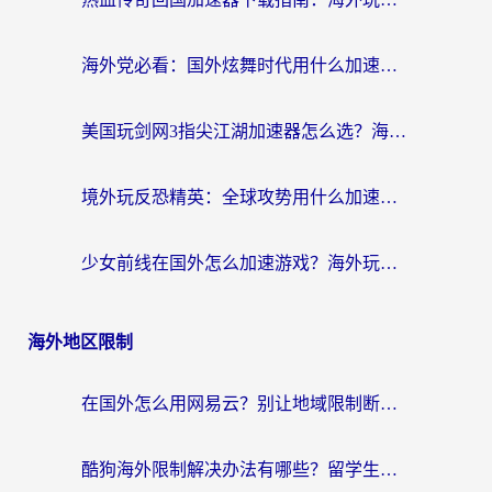
海外党必看：国外炫舞时代用什么加速器比较好？解决延迟卡顿的终极方案
美国玩剑网3指尖江湖加速器怎么选？海外党亲测避坑指南
境外玩反恐精英：全球攻势用什么加速器？2026海外玩家亲测实用指南
少女前线在国外怎么加速游戏？海外玩家必看的国服游戏畅玩指南
海外地区限制
在国外怎么用网易云？别让地域限制断了你的中文歌单——附听书社交定位解决方案
酷狗海外限制解决办法有哪些？留学生亲测有效的回国加速指南