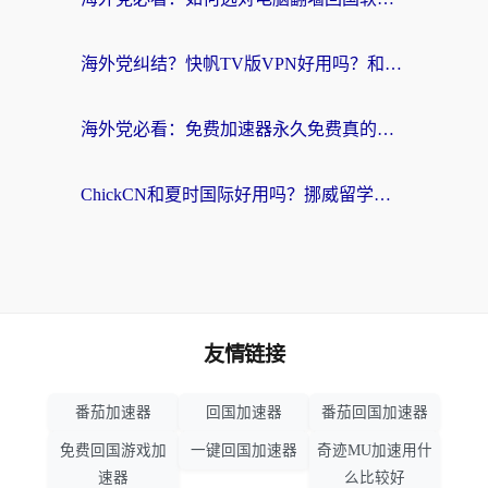
海外党纠结？快帆TV版VPN好用吗？和扇贝手游VPN对比哪个回国效果更好？
海外党必看：免费加速器永久免费真的存在吗？教你选对回国加速器无缝刷国内资源
ChickCN和夏时国际好用吗？挪威留学生亲测3款回国加速器，附穿梭和加速喵对比指南
友情链接
番茄加速器
回国加速器
番茄回国加速器
免费回国游戏加
一键回国加速器
奇迹MU加速用什
速器
么比较好