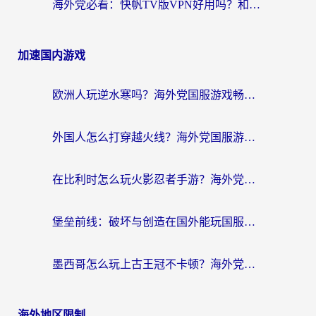
海外党必看：快帆TV版VPN好用吗？和畅游VPN对比哪个回国效果更好？附实用选择指南
加速国内游戏
欧洲人玩逆水寒吗？海外党国服游戏畅玩终极指南（附低延迟秘籍）
外国人怎么打穿越火线？海外党国服游戏加速器终极攻略（附3大热门游戏解决方案）
在比利时怎么玩火影忍者手游？海外党亲测有效的国服游戏加速指南
堡垒前线：破坏与创造在国外能玩国服吗？海外玩家国服畅玩终极指南
墨西哥怎么玩上古王冠不卡顿？海外党国服游戏加速器选择全攻略
海外地区限制