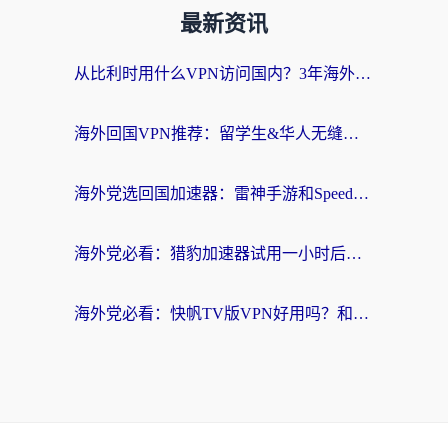
最新资讯
从比利时用什么VPN访问国内？3年海外党亲测有效的无缝回国上网指南
海外回国VPN推荐：留学生&华人无缝访问国内资源的实用指南
海外党选回国加速器：雷神手游和SpeedCN哪个好？附避坑指南
海外党必看：猎豹加速器试用一小时后，我终于找到无缝访问国内资源的正确姿势
海外党必看：快帆TV版VPN好用吗？和畅游VPN对比哪个回国效果更好？附实用选择指南