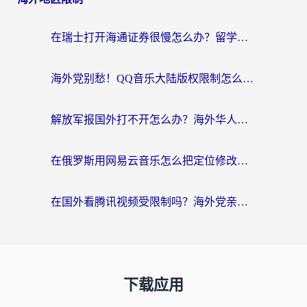
在瑞士打开海通证券很慢怎么办？留学生&海外华人的回国加速全攻略
海外党别愁！QQ音乐大陆版权限制怎么破？附咪咕视频、B站地区限制解除全攻略
解放军报国外打不开怎么办？海外华人必备回国加速指南，看奥运拳击、听酷狗音乐全搞定
在俄罗斯用网易云音乐怎么把定位修改到中国国内？海外党听歌自由的钥匙找到了
在国外看腾讯视频受限制吗？海外党亲测有效的回国加速器选择指南
下载应用