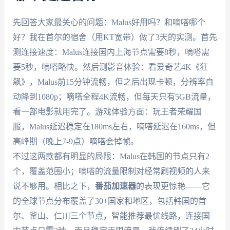
先回答大家最关心的问题：Malus好用吗？和嘀嗒哪个
好？我在首尔的宿舍（用KT宽带）做了3天的实测。首先
测连接速度：Malus连接国内上海节点需要8秒，嘀嗒需
要5秒，嘀嗒略快。然后测影音体验：看爱奇艺4K《狂
飙》，Malus前15分钟流畅，但之后出现卡顿，分辨率自
动降到1080p；嘀嗒全程4K流畅，但每天只有5GB流量，
看一部电影就用完了。游戏体验方面：玩王者荣耀国
服，Malus延迟稳定在180ms左右，嘀嗒延迟在160ms，但
高峰期（晚上7-9点）嘀嗒会掉帧。
不过这两款都有明显的局限：Malus在韩国的节点只有2
个，覆盖范围小；嘀嗒的流量限制对经常刷视频的人来
说不够用。相比之下，
番茄加速器
的表现更惊艳——它
的全球节点分布覆盖了30+国家和地区，包括韩国的首
尔、釜山、仁川三个节点，智能推荐最优线路，连接国