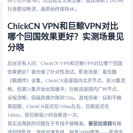
内节点只需3秒。而且稳定无限流量，我连续刷了24小时
抖音都没断流，画质始终保持4K。
ChickCN VPN和巨鲸VPN对比
哪个回国效果更好？实测场景见
分晓
后台还有人问：ChickCN VPN和巨鲸VPN对比哪个回国
效果更好？我也做了针对性测试。影音场景：看优酷
《甄嬛传》全集，ChickCN连接国内北京节点，前20集流
畅，但第21集开始出现缓冲；巨鲸连接国内广州节点，
全程流畅，但画质偶尔降到720p。游戏场景：玩和平精
英国服，ChickCN延迟在150ms左右，巨鲸延迟在
140ms，但巨鲸每小时会断连一次。
其实这两款的问题在于专线不够精准。
番茄加速器
有精
选回国影音、游戏加速专线，独享100M带宽——影音专