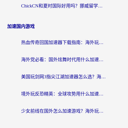
ChickCN和夏时国际好用吗？挪威留学生亲测3款回国加速器，附穿梭和加速喵对比指南
加速国内游戏
热血传奇回国加速器下载指南：海外玩家如何流畅砍怪不卡顿？
海外党必看：国外炫舞时代用什么加速器比较好？解决延迟卡顿的终极方案
美国玩剑网3指尖江湖加速器怎么选？海外党亲测避坑指南
境外玩反恐精英：全球攻势用什么加速器？2026海外玩家亲测实用指南
少女前线在国外怎么加速游戏？海外玩家必看的国服游戏畅玩指南