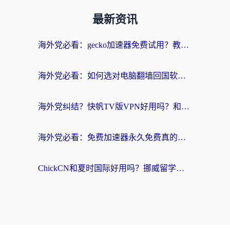
最新资讯
海外党必看：gecko加速器免费试用？教你选对回国加速器，无缝刷国内剧玩游戏
海外党必看：如何选对电脑翻墙回国软件，轻松解锁国内资源？
海外党纠结？快帆TV版VPN好用吗？和扇贝手游VPN对比哪个回国效果更好？
海外党必看：免费加速器永久免费真的存在吗？教你选对回国加速器无缝刷国内资源
ChickCN和夏时国际好用吗？挪威留学生亲测3款回国加速器，附穿梭和加速喵对比指南