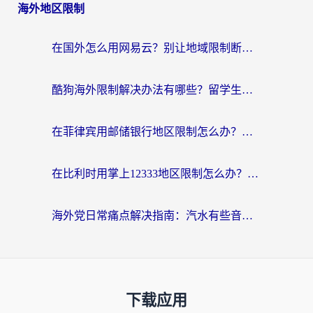
海外地区限制
在国外怎么用网易云？别让地域限制断了你的中文歌单——附听书社交定位解决方案
酷狗海外限制解决办法有哪些？留学生亲测有效的回国加速指南
在菲律宾用邮储银行地区限制怎么办？海外华人必看的回国加速解决方案
在比利时用掌上12333地区限制怎么办？海外华人亲测有效的回国加速方案
海外党日常痛点解决指南：汽水有些音乐在国外无法播放怎么办？
下载应用