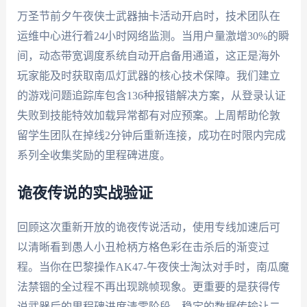
万圣节前夕午夜侠士武器抽卡活动开启时，技术团队在
运维中心进行着24小时网络监测。当用户量激增30%的瞬
间，动态带宽调度系统自动开启备用通道，这正是海外
玩家能及时获取南瓜灯武器的核心技术保障。我们建立
的游戏问题追踪库包含136种报错解决方案，从登录认证
失败到技能特效加载异常都有对应预案。上周帮助伦敦
留学生团队在掉线2分钟后重新连接，成功在时限内完成
系列全收集奖励的里程碑进度。
诡夜传说的实战验证
回顾这次重新开放的诡夜传说活动，使用专线加速后可
以清晰看到愚人小丑枪柄方格色彩在击杀后的渐变过
程。当你在巴黎操作AK47-午夜侠士淘汰对手时，南瓜魔
法禁锢的全过程不再出现跳帧现象。更重要的是获得传
说武器后的里程碑进度清零阶段，稳定的数据传输让二