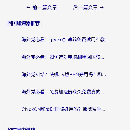
文
←
前一篇文章
后一篇文章
→
章
回国加速器推荐
导
航
海外党必看：gecko加速器免费试用？教你选对回国加速器，无缝刷国内剧玩游戏
海外党必看：如何选对电脑翻墙回国软件，轻松解锁国内资源？
海外党纠结？快帆TV版VPN好用吗？和扇贝手游VPN对比哪个回国效果更好？
海外党必看：免费加速器永久免费真的存在吗？教你选对回国加速器无缝刷国内资源
ChickCN和夏时国际好用吗？挪威留学生亲测3款回国加速器，附穿梭和加速喵对比指南