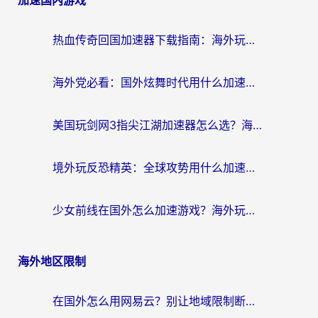
加速国内游戏
热血传奇回国加速器下载指南：海外玩家如何流畅砍怪不卡顿？
海外党必看：国外炫舞时代用什么加速器比较好？解决延迟卡顿的终极方案
美国玩剑网3指尖江湖加速器怎么选？海外党亲测避坑指南
境外玩反恐精英：全球攻势用什么加速器？2026海外玩家亲测实用指南
少女前线在国外怎么加速游戏？海外玩家必看的国服游戏畅玩指南
海外地区限制
在国外怎么用网易云？别让地域限制断了你的中文歌单——附听书社交定位解决方案