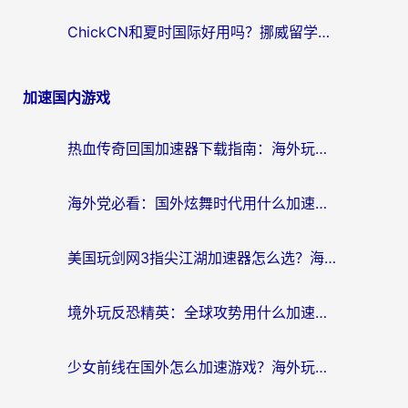
ChickCN和夏时国际好用吗？挪威留学生亲测3款回国加速器，附穿梭和加速喵对比指南
加速国内游戏
热血传奇回国加速器下载指南：海外玩家如何流畅砍怪不卡顿？
海外党必看：国外炫舞时代用什么加速器比较好？解决延迟卡顿的终极方案
美国玩剑网3指尖江湖加速器怎么选？海外党亲测避坑指南
境外玩反恐精英：全球攻势用什么加速器？2026海外玩家亲测实用指南
少女前线在国外怎么加速游戏？海外玩家必看的国服游戏畅玩指南