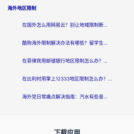
海外地区限制
在国外怎么用网易云？别让地域限制断了你的中文歌单——附听书社交定位解决方案
酷狗海外限制解决办法有哪些？留学生亲测有效的回国加速指南
在菲律宾用邮储银行地区限制怎么办？海外华人必看的回国加速解决方案
在比利时用掌上12333地区限制怎么办？海外华人亲测有效的回国加速方案
海外党日常痛点解决指南：汽水有些音乐在国外无法播放怎么办？
下载应用