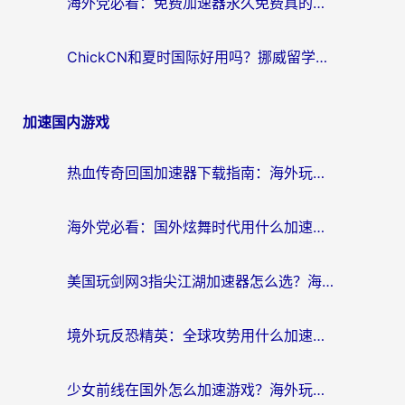
海外党必看：免费加速器永久免费真的存在吗？教你选对回国加速器无缝刷国内资源
ChickCN和夏时国际好用吗？挪威留学生亲测3款回国加速器，附穿梭和加速喵对比指南
加速国内游戏
热血传奇回国加速器下载指南：海外玩家如何流畅砍怪不卡顿？
海外党必看：国外炫舞时代用什么加速器比较好？解决延迟卡顿的终极方案
美国玩剑网3指尖江湖加速器怎么选？海外党亲测避坑指南
境外玩反恐精英：全球攻势用什么加速器？2026海外玩家亲测实用指南
少女前线在国外怎么加速游戏？海外玩家必看的国服游戏畅玩指南