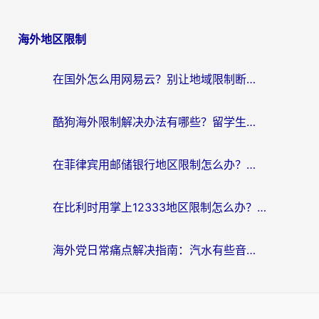
海外地区限制
在国外怎么用网易云？别让地域限制断了你的中文歌单——附听书社交定位解决方案
酷狗海外限制解决办法有哪些？留学生亲测有效的回国加速指南
在菲律宾用邮储银行地区限制怎么办？海外华人必看的回国加速解决方案
在比利时用掌上12333地区限制怎么办？海外华人亲测有效的回国加速方案
海外党日常痛点解决指南：汽水有些音乐在国外无法播放怎么办？