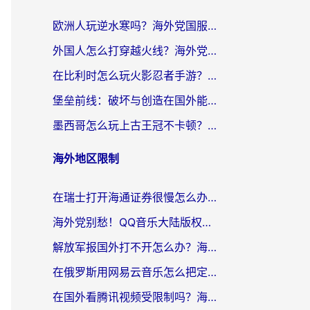
欧洲人玩逆水寒吗？海外党国服游戏畅玩终极指南（附低延迟秘籍）
外国人怎么打穿越火线？海外党国服游戏加速器终极攻略（附3大热门游戏解决方案）
在比利时怎么玩火影忍者手游？海外党亲测有效的国服游戏加速指南
堡垒前线：破坏与创造在国外能玩国服吗？海外玩家国服畅玩终极指南
墨西哥怎么玩上古王冠不卡顿？海外党国服游戏加速器选择全攻略
海外地区限制
在瑞士打开海通证券很慢怎么办？留学生&海外华人的回国加速全攻略
海外党别愁！QQ音乐大陆版权限制怎么破？附咪咕视频、B站地区限制解除全攻略
解放军报国外打不开怎么办？海外华人必备回国加速指南，看奥运拳击、听酷狗音乐全搞定
在俄罗斯用网易云音乐怎么把定位修改到中国国内？海外党听歌自由的钥匙找到了
在国外看腾讯视频受限制吗？海外党亲测有效的回国加速器选择指南