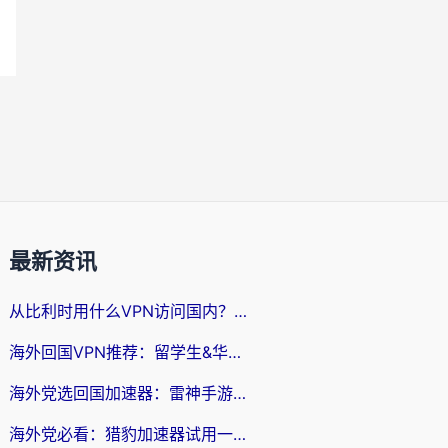
最新资讯
从比利时用什么VPN访问国内？3年海外党亲测有效的无缝回国上网指南
海外回国VPN推荐：留学生&华人无缝访问国内资源的实用指南
海外党选回国加速器：雷神手游和SpeedCN哪个好？附避坑指南
海外党必看：猎豹加速器试用一小时后，我终于找到无缝访问国内资源的正确姿势