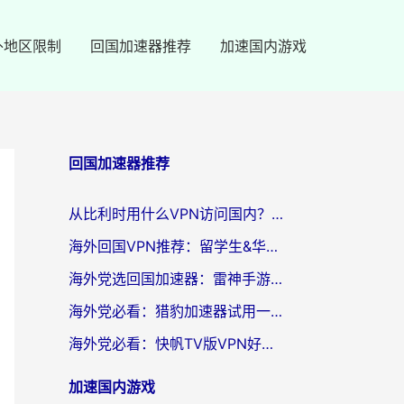
外地区限制
回国加速器推荐
加速国内游戏
回国加速器推荐
从比利时用什么VPN访问国内？3年海外党亲测有效的无缝回国上网指南
海外回国VPN推荐：留学生&华人无缝访问国内资源的实用指南
海外党选回国加速器：雷神手游和SpeedCN哪个好？附避坑指南
海外党必看：猎豹加速器试用一小时后，我终于找到无缝访问国内资源的正确姿势
海外党必看：快帆TV版VPN好用吗？和畅游VPN对比哪个回国效果更好？附实用选择指南
加速国内游戏