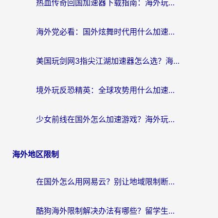
热血传奇回国加速器下载指南：海外玩家如何流畅砍怪不卡顿？
海外党必看：国外炫舞时代用什么加速器比较好？解决延迟卡顿的终极方案
美国玩剑网3指尖江湖加速器怎么选？海外党亲测避坑指南
境外玩反恐精英：全球攻势用什么加速器？2026海外玩家亲测实用指南
少女前线在国外怎么加速游戏？海外玩家必看的国服游戏畅玩指南
海外地区限制
在国外怎么用网易云？别让地域限制断了你的中文歌单——附听书社交定位解决方案
酷狗海外限制解决办法有哪些？留学生亲测有效的回国加速指南