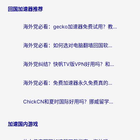
章
回国加速器推荐
导
航
海外党必看：gecko加速器免费试用？教你选对回国加速器，无缝刷国内剧玩游戏
海外党必看：如何选对电脑翻墙回国软件，轻松解锁国内资源？
海外党纠结？快帆TV版VPN好用吗？和扇贝手游VPN对比哪个回国效果更好？
海外党必看：免费加速器永久免费真的存在吗？教你选对回国加速器无缝刷国内资源
ChickCN和夏时国际好用吗？挪威留学生亲测3款回国加速器，附穿梭和加速喵对比指南
加速国内游戏